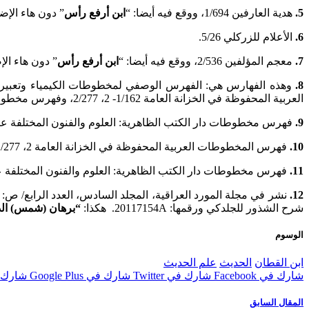
5.
هدية العارفين 1/694، ووقع فيه أيضا: “
ابن أرفع رأس
” دون هاء الإض
6.
الأعلام للزركلي 5/26.
7.
معجم المؤلفين 2/536، ووقع فيه أيضا: “
ابن أرفع رأس
” دون هاء الإ
8.
العربية المحفوظة في الخزانة العامة 1/162- 2، 2/277، وفهرس مخطوطات مكتبة عبد الله كنون ص: 202.
9.
فهرس مخطوطات دار الكتب الظاهرية: العلوم والفنون المختلفة عند
10.
فهرس المخطوطات العربية المحفوظة في الخزانة العامة 2، 2/277.
11.
فهرس مخطوطات دار الكتب الظاهرية: العلوم والفنون المختلفة عن
12.
شرح الشذور للجلدكي ورقمها: 20117154A. هكذا:
“برهان (شمس) الد
الوسوم
ابن القطان
الحديث
علم الحديث
شارك في Facebook
شارك في Twitter
شارك في Google Plus
شارك في st
المقال السابق