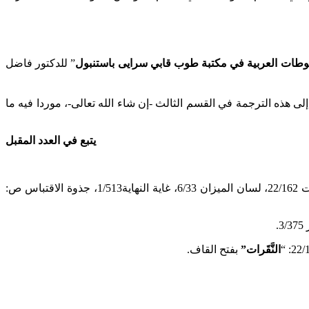
طات العربية في مكتبة طوب قابي سرايى باستنبول
” للدكتور فاضل
د إلى هذه الترجمة في القسم الثالث -إن شاء الله تعالى-، موردا فيه ما
يتبع في العدد المقبل
التكملة لكتاب الصلة 3/375، الذيل والتكملة س: 5، ق:1/412، المستملح من كتاب التكملة ص: 346، تاريخ الإسلام 12/1003، الوافي بالوفيات 22/162، لسان الميزان 6/33، غاية النهاية1/513، جذوة الاقتباس ص:
النَّقَرات”
بفتح القاف.