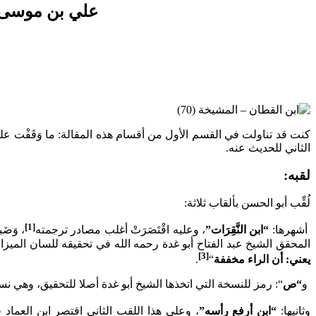
علي بن موسى ب
كنت قد تناولت في القسم الأول من أقسام هذه المقالة: ما وَقَفْت عليه مما
الثاني للحديث عنه.
لقبه:
لُقِّب أبو الحسن بألقاب ثلاثة:
[1]
أشهرها:
“ابن النَّقِرَات”
، وعليه اقْتَصَرَتْ أغلب مصادر ترجمته
، وَضَ
المحقق الشيخ عبد الفتاح أبو غدة رحمه الله في تحقيقه للسان الميز
[3]
يعني: أن الراء مخففة
“
.
و
“ص
“: رمز للنسخة التي اتخذها الشيخ أبو غدة أصلا للتحقيق، وهي نسخ
وثانيها:
“ابن أرفع رأسه”
، وعلى هذا اللقب الثاني اقتصر ابن العما