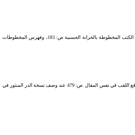
وهذه الفهارس هي: الفهرس الوصفي لمخطوطات الكيمياء وتعبير الرؤيا والعلوم الخفية من فهارس الخزانة الحسنية 5/88_91، وكشاف الكتب المخطوطة بالخزانة الحسنية ص: 183، وفهرس المخطوطات
نشر في مجلة المورد العراقية، المجلد السادس، العدد الرابع/ ص: 480، عام 1398/1977 في نسخة فيها قصائده ورقمها: 17187156A. ، ووقع اللقب في نفس المقال ص: 479 عند وصف نسخة الدر المنثور في