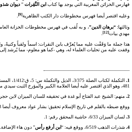
فهارس الخزائن المغربية التي يوجد بها كتاب
ابن النَّقِرات
”
ديوان شذو
[9]
وعليه اقتصر أيضا فهرس مخطوطات دار الكتب الظاهرية
.
وثالثها:
“برهان الدين”
، و به لُقب في فهرس مخطوطات الخزانة العام
[12]
مهدي بيات
.
هذا جملة ما وَقَفْت عليه مما يُعرِّف بابن النقرات: اسماً ولقباً وكني
وقفت عليه من تحليات العلماء له، وهي -كما هو معلوم- مما يُرشد إلى م
——————————————————-
1.
481، وهو الذي اقتصر عليه أيضا العلامة الكبير والمؤرخ الثبت سيدي محمد المنوني رحمه الله تعالى في كتابه حضارة الموحدين ص: 87.
2.
منهم: الشيخ عبد الفتاح أبو غدة في تحقيقه للسان الميزان لابن حجر 6/33، ود/بشار عواد معروف في تحقيقه للتكملة لكتاب الصلة لابن الأبار 3/375
ووقع ضبطه بالقلم في تاريخ الإسلام تحقيق: بشار عواد معروف أيضا 12/1003، والوافي بالوفيات تحقيق: أحمد الأرناؤوط، وتركي مصطفى 22/162: “
3.
لسان الميزان 6/33، حاشية المحقق رقم: 1.
4.
شذرات الذهب 6/519، ووقع فيه: “
ابن أرفع رأس
” دون هاء الإضافة.