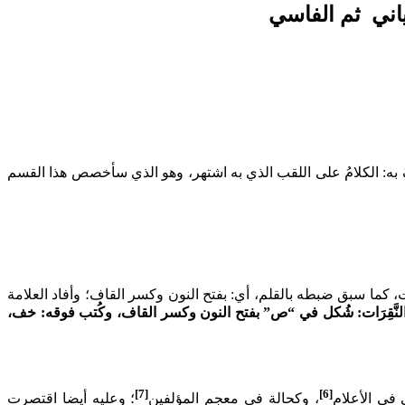
اني ثم الفاسي
عَرِّفُ به: الكلامُ على اللقب الذي به اشتهر، وهو الذي سأخصص هذا القسم
ات، كما سبق ضبطه بالقلم، أي: بفتح النون وكسر القاف؛ وأفاد العلامة
لنَّقِرَات: شُكل في “ص” بفتح النون وكسر القاف، وكُتب فوقه: خف،
[7]
[6]
 في الأعلام
، وكحالة في معجم المؤلفين
؛ وعليه أيضا اقتصرت