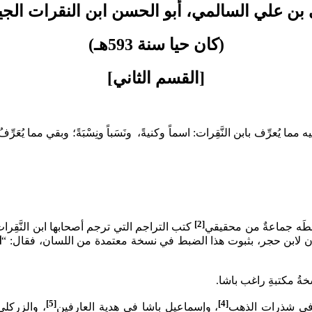
ن علي السالمي، أبو الحسن ابن النقرات الجي
(كان حيا سنة 593هـ)
[القسم الثاني]
 يُعرِّف بابن النَّقِرات: اسماً وكنيةً، ونَسَباً ونِسْبَةً؛ وبقي مما يُ
[2]
بطَه جماعةٌ من محقيقي
كتب التراجم التي ترجم أصحابها ابن النَّقِر
ان لابن حجر، بثبوت هذا الضبط في نسخة معتمدة من اللسان، فقال: “
ا
ةُ مكتبةِ راغب باشا.
[5]
[4]
د في شذرات الذهب
، وإسماعيل باشا في هدية العارفين
، والزركلي