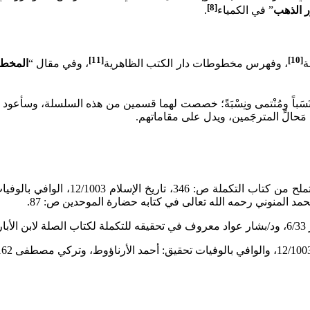
[8]
ر الذهب
” في الكمياء
.
[11]
[10]
ة
، وفهرس مخطوطات دار الكتب الظاهرية
، وفي مقال “
المخطو
ةً، ونَسَباً ومُنْتمى ونِسْبَةً؛ خصصت لهما قسمين من هذه السلسلة، وسأعو
َحالِّ المترجَمين، ويدل على مقاماتهم.
.