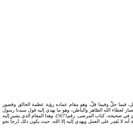
يما جلَّ وفيما قلَّ، وهو مقام عماده رؤية عظمة الخالق وقصور
من استدامة الاستبصار لعطاء الله الظاهر والباطن، وهو ما يهدي إليه قول سيدنا رسول
[أخرجه البخاري في صحيحه، كتاب المرضى، رقم5673]، وهذا المقام الذي يشير إليه
ه لا يُقدِر على العمل ويهدي إليه إلا الله، حيث يكون ذلك دُرجاً نحو