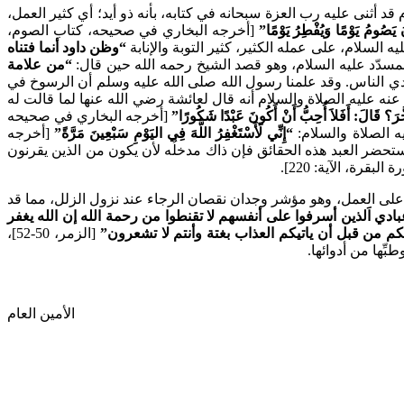
ود عليه السلام قد أثنى عليه رب العزة سبحانه في كتابه، بأنه ذو أيد؛ أي كثير العمل،
 يَصُومُ يَوْمًا وَيُفْطِرُ يَوْمًا”
[أخرجه البخاري في صحيحه، كتاب الصوم،
“وظن داود أنما فتناه
“من علامة
ب أيدي الناس. وقد علمنا رسول الله صلى الله عليه وسلم أن الرسوخ في
 عنه عليه الصلاة والسلام أنه قال لعائشة رضي الله عنها لما قالت له
أَخَّرَ؟ قَالَ: أَفَلاَ أُحِبُّ أَنْ أَكُونَ عَبْدًا شَكُورًا”
[أخرجه البخاري في صحيحه
“إِنِّي لَأَسْتَغْفِرُ اللَّهَ فِي اليَوْمِ سَبْعِينَ مَرَّةً”
[أخرجه
ن البشري، فإذا استحضر العبد هذه الحقائق فإن ذاك مدخلُه لأن يكون من الذين يقرنون
البقرة، الآية: 220].
ماد على العمل، وهو مؤشر وجدان نقصان الرجاء عند نزول الزلل، مما قد
بادي اَلذين أسرفوا على أنفسهم لا تقنطوا من رحمة الله إن الله يغفر
بكم من قبل أن ياتيكم العذاب بغتة وأنتم لا تشعرون”
[الزمر، 50-52]،
ِّها من أدوائها.
الأمين العام