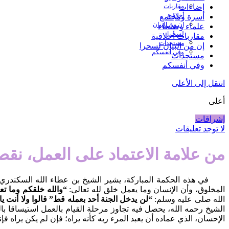
مقاربات
إضاءات
أخلاقية
أسرة ومجتمع
إن من البيان
علماء وصلحاء
لسحرا
مقاربات أخلاقية
مستجدات
إن من البيان لسحرا
وفي أنفسكم
مستجدات
وفي أنفسكم
انتقل إلى الأعلى
أعلى
إشراقات
لا توجد تعليقات
من علامة الاعتماد على العمل، نقص
في هذه الحكمة المباركة، يشير الشيخ بن عطاء الله السكندري رض
المخلوق، وأن الإنسان وما يعمل خلق لله تعالى:
“والله خلقكم وما تع
الله صلى عليه وسلم:
“لن يدخل الجنة أحد بعمله قط”
قالوا ولا أنت ي
الشيخ رحمه الله، يحصل فيه تجاوز مرحلة القيام بالعمل استيساقا بالقبو
الإحسان، الذي عماده أن يعبد المرء ربه كأنه يراه؛ فإن لم يكن يراه فإنه