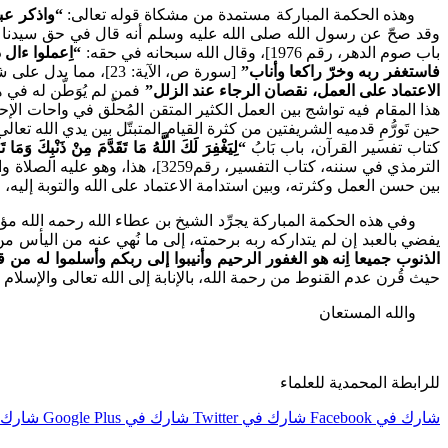
وهذه الحكمة المباركة مستمدة من مشكاة قوله تعالى:
“واذكر عبدن
وقد صحّ عن رسول الله صلى الله عليه وسلم أنه قال في حق سيدنا د
باب صوم الدهر، رقم 1976]، وقال الله سبحانه في حقه:
“اِعملوا ءال
فاستغفر ربه وخرّ راكعا وأناب”
[سورة ص، الآية: 23]، مما يدل على شموخ رجائه عليه السلام، ونبضه في الحالات، على كثرة عمله المؤيد المسدّد عليه السلام، وهو قصد الشيخ رحمه الله حين قال:
الاعتماد على العمل، نقصان الرجاء عند الزلل”
فمن لم يُوَطّن له في ه
هذا المقام فيه تواشج بين العمل الكثير المتقن المُحلّق في واحات الإ
حين تَورُّمِ قدميه الشريفتين من كثرة القيام المتبتّل بين يدي الله تعالى
كتاب تفسير القرآن، باب بَابُ
“لِيَغْفِرَ لَكَ اللَّهُ مَا تَقَدَّمَ مِنْ ذَنْبِكَ وَمَا تَ
الترمذي في سننه، كتاب التفسير
بين حسن العمل وكثرته، وبين استدامة الاعتماد على الله والتوبة إليه،
وفي هذه الحكمة المباركة يجرِّد الشيخ بن عطاء الله رحمه الله مؤشرا 
يفضي بالعبد إن لم يتداركه ربه برحمته، إلى ما نُهي عنه من اليأس من
الذنوب جميعا اِنه هو الغفور الرحيم وأنيبوا إلى ربكم وأسلموا له من
حيث قُرن عدم القنوط من رحمة الله، بالإنابة إلى الله تعالى والإسلام له
والله المستعان
للرابطة المحمدية للعلماء
شارك في Facebook
شارك في Twitter
شارك في Google Plus
شارك في st