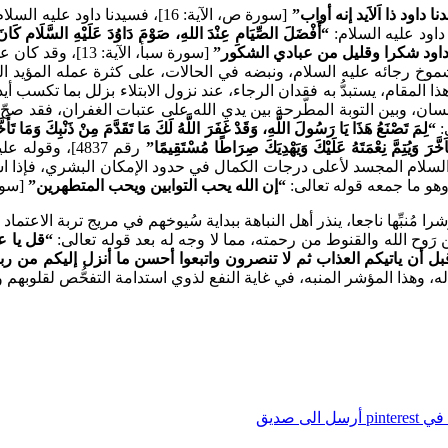
ا داود ذا اَلاَيد إنه أواب”
[سورة ص، الآية: 16]، فسيدنا دا
اود عليه السلام:
“أَفْضَلَ الصِّيَامِ عِنْدَ اللهِ، صَوْمَ دَاوُدَ عَلَيْهِ السَّلَام كَانَ
 داود شكرا وقليل من عبادي الشكور”
[سورة سبأ، الآية: 13]، وقد كان عليه السلام، على عمله الكثير، كثير التوبة والإنابة
ذا المقام، يستبدُّ به فقدان الرجاء، عند نزول الابتلاء بزلل بما تكس
حسان، وبين التوبة المطّرحة بين يدي الله على عتبات الغفران، فقد صحّ
:
“لِمَ تَصْنَعُ هَذَا يَا رَسُولَ اللَّهِ، وَقَدْ غَفَرَ اللَّهُ لَكَ مَا تَقَدَّمَ مِنْ ذَنْبِكَ وَمَا تَ
اَخَّرَ وَيُتِمَّ نِعْمَتَهُ عَلَيْكَ وَيَهْدِيَكَ صِرَاطًا مُسْتَقِيمًا”
رقم 4837]، وقوله عليه الصلاة والسلام:
، رقم3259]، هذا، وهو عليه الصلاة والسلام المجسد لأعلى درجات الكمال في حدود الإمكا
 وهو ما جمعه قوله تعالى:
“إن الله يحب التوابين ويحب المتطهرين”
[سورة 
مُنبِّها ناجعا، ينذر أهل النباهة ببداية سُيوخهم في مريج تربة الاعت
 رَوح الله والقنوط من رحمته، مما لا وجه له بعد قوله تعالى:
“قل يا ع
 قبل أن ياتيكم العذاب ثم لا تنصرون واتبعوا أحسن ما أنزل إليكم من ر
، وهذا المؤشر المنبه، في غاية النفع لذوي استدامة التفحُّص لقلوبهم وطب
pintere
أرسل الى صديق