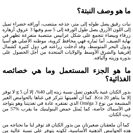
هو وصف النبتة؟
 رقيق يصل طوله إلى متر، جذعه منتصب، أوراقه خضراء تميل
إلى اللون الأزرق يصل طول الورقة إلى 5 سم وفيها 3 عروق. أزهاره
ء وبيضاء تتجمع على شكل عرانيس منتصبة متفرعة تظهر في
 الصيف. أما ثماره فهي محافظ كروية، موطنه الأصلي هو آسيا
 البحر المتوسط، وقد أدخلت زراعته في دول كثيرة كشمال
قيا والشرق الأوسط والولايات المتحدة من أجل الحصول على
 وزيته وأليافه.
هو الجزء المستعمل وما هي خصائصه
ائية؟
بذور الكتان غنية بالدهون تصل نسبة زيته إلى 40%، إلا أن 5 g لا توفر
إلا ما يناهز 20 Kca. كما أن أهميتها تتركز في غناها بالحوامض الغير
المشبعة من نوع Oméga 3 الذي نفتقره عادة في تغذيتنا وهو يتواجد
في الأسماك خاصة، كما يُمثل حمض الينولينيك ما يقرب %57 من
لكتان.
ن ملعقتان صغيرتان من بذور الكتان قد توفر لنا ما نحتاجه من
الحوامض الذهنية الأساسية، لكونه يتوفر على نسبة عالية من