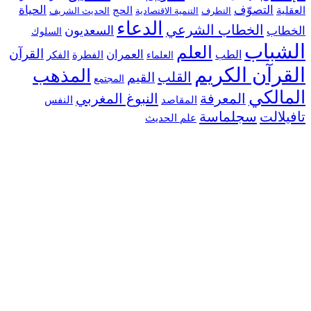
التصوّف
الحياة
ية
الحج
التطرف
التنمية الاقتصادية
الحديث الشريف
الدعاء
الخطاب الشرعي
السعديون
اب
السلوك
شباب
العلم
القرآن
العمران
الطب
الفطرة
الفكر
العلماء
رآن الكريم
المذهب
القلب
القيم
المجتمع
الكي
المعرفة
النبوغ المغربي
النفس
المقاصد
لالت
سجلماسة
علم الحديث