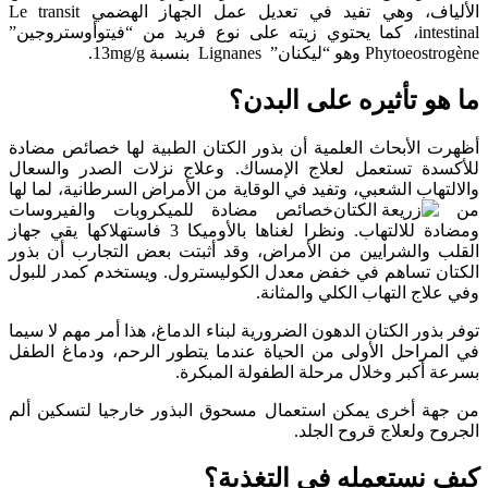
الألياف، وهي تفيد في تعديل عمل الجهاز الهضمي Le transit
intestinal، كما يحتوي زيته على نوع فريد من “فيتوأوستروجين”
 وهو “ليكنان” Lignanes بنسبة 13mg/g.
هو تأثيره على البدن؟
ت الأبحاث العلمية أن بذور الكتان الطبية لها خصائص مضادة
سدة تستعمل لعلاج الإمساك. وعلاج نزلات الصدر والسعال
تهاب الشعبي، وتفيد في الوقاية من الأمراض السرطانية، لما لها
خصائص مضادة للميكروبات والفيروسات
ومضادة للالتهاب. ونظرا لغناها بالأوميكا 3 فاستهلاكها يقي جهاز
ب والشرايين من الأمراض، وقد أثبتت بعض التجارب أن بذور
ان تساهم في خفض معدل الكوليسترول. ويستخدم كمدر للبول
لاج التهاب الكلي والمثانة.
بذور الكتان الدهون الضرورية لبناء الدماغ، هذا أمر مهم لا سيما
لمراحل الأولى من الحياة عندما يتطور الرحم، ودماغ الطفل
 أكبر وخلال مرحلة الطفولة المبكرة.
هة أخرى يمكن استعمال مسحوق البذور خارجيا لتسكين ألم
ح ولعلاج قروح الجلد.
 نستعمله في التغذية؟