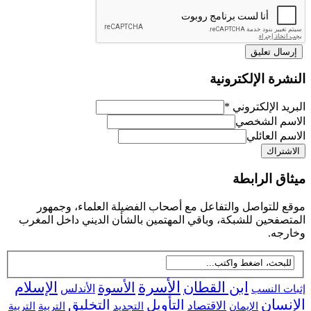
رة الإلكترونية
د الإلكتروني
*
م الشخصي
 العائلي
ق الرابطة
للتواصل والتفاعل مع أصحاب الفضيلة العلماء، وجمهور
فحين للشبكة، وباقي المهتمين بالشأن الديني داخل المغرب
جه.
ابن القطان
الأسرة
الإسلام
الأسوة
 النسب
الأندلس
سان
التأويل
التخليق
الاقتصاد
التجديد
التربية
الإيمان
التربية