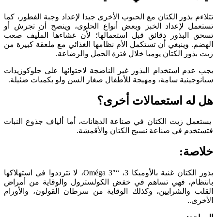
م بذور الكتان مع الحبوب الأخرى جيدا لإعداد وجبة الفطور، كما
مل لإعداد الخبز وبعض أنواع الحلوى، وينصح أن تجرش أو
 البذور دقائق قبل استعمالها؛ لأن غشاءها الملَيف صعب
. وينبغي أن تستكمل الأم نظامها الغذائي مع ملعقة كبيرة من
ذور الكتان يوميا خلال فترة الحمل والرضاعة.
عدم استخدام البذور غير الناضجة لاحتوائها على جلوكوزيدات
جينية سامة، ومهيجة للأطفال صغار السن ولو بكميات ضئيلة.
له استعمالات أخرى؟
مل زيت الكتان في صناعة الدهانات، أما ألياف جذوع النبات
خدم في صناعة نسيج الكتان والأقمشة.
صة:
بذور الكتان غنية بالأوميكا 3، “Oméga 3″، لا تترددوا في استهلاكها
ظام، فهي تساهم في خفض الكولسترول والوقاية من أمراض
ب والشرايين، وكذلك الوقاية من سرطان القولون، والأورام
ى..