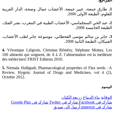
جع:
ق جمعة، عبير جمعة، الأعشاب جمال وصحة، الدار العربية
، الطبعة الأولى 2006.
 الحي السجلماسي، الأعشاب الطبية في المغرب، نشر الفنك،
 الخامسة 2008.
ر بن سالم موسى القحطاني، موسوعة جابر لطب الأعشاب،
ان، الطبعة الثانية 2008.
4.
Véronique Liégeois, Christian Rémésy, Stéphane Mottay
100 aliments qui soignent, de A à Z: l’alimentation est la meil
des médecines! FRIST Editions 2010.
5.
Nirmala Halligudi, Pharmacological properties of Flax seed
Review, Hygeia: Journal of Drugs and Medicines, vol 4 
Octobre 2012.
م
ية
بناء الدماغ
زريعة الكتان
 Facebook
شارك في Twitter
شارك في Google Plus
pinterest
أرسل الى صديق