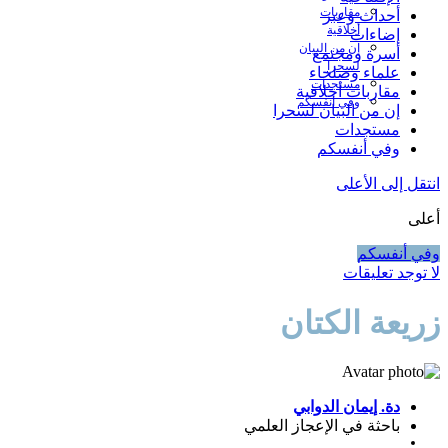
مقاربات
أحداث وعبر
أخلاقية
إضاءات
إن من البيان
أسرة ومجتمع
لسحرا
علماء وصلحاء
مستجدات
مقاربات أخلاقية
وفي أنفسكم
إن من البيان لسحرا
مستجدات
وفي أنفسكم
 إلى الأعلى
أنفسكم
جد تعليقات
عة الكتان
دة. إيمان الدوابي
باحثة في الإعجاز العلمي