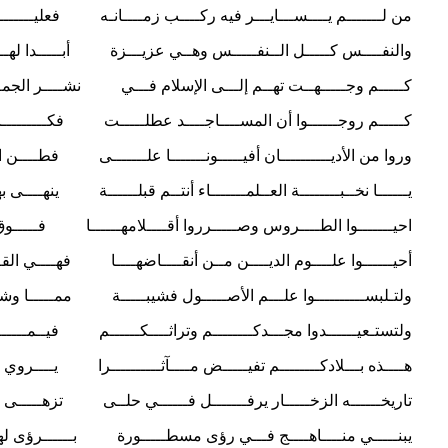
من لـــــــم يــــســـايـــر فيه ركــــب زمــــانـه فعليـــــــه مـ
والنفــــس كـــــل الــنفـــــس وهــي عزيـــزة أبـــــدا لهـــــا ب
كـــــم وجـــــهــت تهــم إلـــى الإسلام فـــي نشــــر الجمـــــــ
كـــــم روجــــــوا أن المســــاجــــد عطلـــــت فكـــــــــر الشب
وروا من الأديــــــــــان أفيـــــونـــــــا علـــــــى فطــــن الشعـ
يــــــا نخــبــــــــة العــلمـــــــاء أنتــم قبلــــــة ينهــــى بهـــ
احيـــــــوا الطــــروس وصـــــرروا أقــــلامهــــــا فـــــوق ال
أحيــــــوا علــــوم الديــــن مــن أنقــــاضهــــا فهــــي القــــ
ولتـلبســــــــــوا علـــم الأصـــــول فشيبـــــة ممـــــا وشـتـــــ
ولتستـعيــــــدوا مجـــدكــــــــم وتراثــــكــــــم فيــمـــــــــا
هــــذه بـــلادكــــــــم تفيـــــض مــــآثــــــــــرا يــــروي الظ
تاريخــــــه الزخـــــار يرفـــــــل فــــــي حلــى تزهـــــى بهــــــ
يبنـــــي منــــاهــــج فـــي رؤى مسطـــــورة بــــــرؤى لهــــــا 