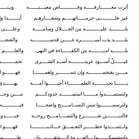
أثرت معـــــــارفـــــه وفـــــــــــاض معيـــنــــــه وبـنــــــــو
غير علــــــــــى حرمـــــاتهـــــم وشعــــارهـم أبـــــــدا وإن حق
بلـــــــــد عليــــــــــه من الجــــلال وسامـــــة وعلـــــى الم
بلـــــــد يذب أميـــــــــره عـــــن قدســـــــــــه والشعـــــــب
بلــــــــد لديــــــــه من الكفــــــاءة في النهى والعلــــــم مـــــ
غيــــــلٌ أســـود عرينـــــــــه أســد الشــــرى تحمـــــــــي الأش
مــــن يقتحمـــــــــه وإن تنمــــــــر واهمـــــــا فهـــــــو الضحي
يـــــــا نخبــــــــة العلمــــــــاء أحيــــــوا أمــــة بهــــــ
ولتستمـــــدوا مـــــــا استمـــــــد جدودكــــم مــــن وحــــــي
ولترسمــــــــوا سنن التســامـــــح واضحـــــا فبـــــــــــه يح
فالديــــــــن شــــــــرع والتســــامــــح روحــه فبــــــدون رو
ولــتنبــــذوا خطــــــر التعـمـــق جـــانـبــــــــــا فهـــــو الدمـ
واستمسكـــــــوا بــالعـــروة الــــوثقـــــى وإن طـــــــــم الش