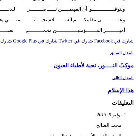
ولتوقنــــــــــــــوا أن المهيمـــــن نـــــاصــــــــر للديــــــــن و
وعلـــــــــــى مقامكـــــم الســـــــلام تحيــــة منـــــي يحـــــ
أميـــــــــر المـــــــؤمنيــــــــــــــن محمــــــــــدٍ نصـــــر لــ
شارك في Facebook
شارك في Twitter
شارك في Google Plus
شارك في st
المقال السابق
موكِبُ النــــور، تحية لأطباء العيون
المقال التالي
هذا الإسلام
التعليقات
يوليو 9, 2013
محمد الصالح
لله در الأديب الأريب سي عبد الله رايس