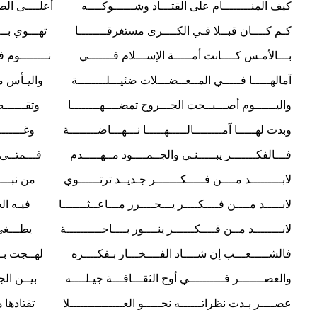
كيف المنــــــــام على القتـــاد وشــــــوكــــه أعلــــى الصغــ
كـم كــــان قبــلا فـي الكــــرى مستغرقــــــــا تهـــوي بــــه الأ
بـــالأمـس كــــانت أمـــــة الإســـلام فـــــــي نــــــــوم فـــلـ
آمالهـــــا فـــــي المــعــضـــلات ضئيـــلــــــــة واليـأس منهــ
واليــــــوم أصـــبــحت الجـــروح تمضــــهــــــــا وتقــــــض مــــ
وبدت لهـــــا آمــــــــالـــــهـــــا نـــهـــاضــــــــة وغـــــــــ
فـــالفكـــــــر يبـــــنـي والجــمــــود مــهـــــدم فـــمتــى يـــو
لابـــــــــد مــــن فـــــكـــــــر جـديــد ترتــــــوي من نبــــعـــ
لابـــــد مــــن فــــكــــر يـــحــــرر مـــاعــثـــــــا فيـه الجـــ
لابــــــــد مــن فــــكــــــر ينــــور بــــاحــــــــــة يطـــغى عــ
فالشـــــعـــب إن شــــاد الفــــخـــار بـفكــــره لهــجت بــــحــس
والعصـــــــر فــــــــــي أوج الثقـــافـــة جيـلــــه بيــن الجـــــ
عصــــر بـدت نظراتــــــه نحـــــو العـــــــــــــــلا تقتادها هــــ