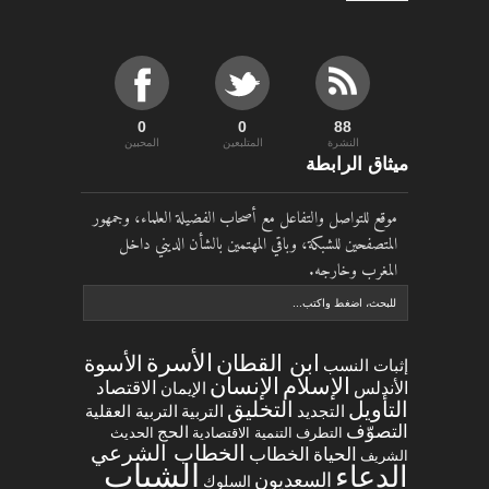
0
0
90
النشرة
المتلبعين
المحبين
ميثاق الرابطة
موقع للتواصل والتفاعل مع أصحاب الفضيلة العلماء، وجمهور
المتصفحين للشبكة، وباقي المهتمين بالشأن الديني داخل
المغرب وخارجه.
الأسرة
ابن القطان
الأسوة
إثبات النسب
الإسلام
الإنسان
الاقتصاد
الأندلس
الإيمان
التخليق
التأويل
التجديد
التربية العقلية
التربية
التصوّف
الحج
التطرف
التنمية الاقتصادية
الحديث
الخطاب الشرعي
الخطاب
الحياة
الشريف
الشباب
الدعاء
السعديون
السلوك