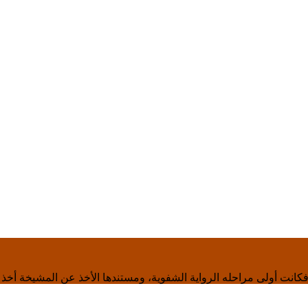
كانت أولى مراحله الرواية الشفوية، ومستندها الأخذ عن المشيخة أخذ 