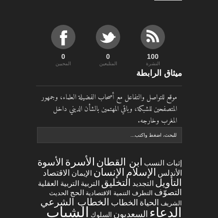
0
0
100
النشرة
المتلبعين
المحبين
ميثاق الرابطة
موقع للتواصل والتفاعل مع أصحاب الفضيلة العلماء، وجمهور
المتصفحين للشبكة، وباقي المهتمين بالشأن الديني داخل
المغرب وخارجه.
الأسرة
ابن القطان
الأسوة
إثبات النسب
الإسلام
الإنسان
الاقتصاد
الأندلس
الإيمان
التخليق
التأويل
التجديد
التربية العقلية
التربية
التصوّف
الحج
التطرف
التنمية الاقتصادية
الحديث
الخطاب الشرعي
الخطاب
الحياة
الشريف
الشباب
الدعاء
السعديون
السلوك