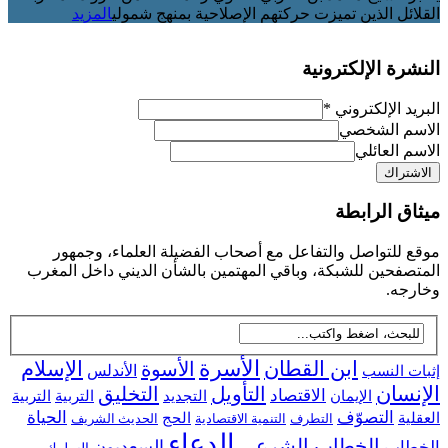
القلائل الذين تميزت حركتهم الإصلاحية بمنهج شمولي
المزيد
النشرة الإلكترونية
البريد الإلكتروني
*
الاسم الشخصي
الاسم العائلي
ميثاق الرابطة
موقع للتواصل والتفاعل مع أصحاب الفضيلة العلماء، وجمهور
المتصفحين للشبكة، وباقي المهتمين بالشأن الديني داخل المغرب
وخارجه.
ابن القطان
الأسرة
الإسلام
الأسوة
إثبات النسب
الأندلس
الإنسان
التأويل
التخليق
الاقتصاد
التجديد
التربية
الإيمان
التربية
التصوّف
الحياة
العقلية
الحج
التطرف
التنمية الاقتصادية
الحديث الشريف
الدعاء
الخطاب الشرعي
السعديون
الخطاب