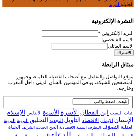
الجليلة
المزيد
النشرة الإلكترونية
البريد الإلكتروني
*
الاسم الشخصي
الاسم العائلي
ميثاق الرابطة
موقع للتواصل والتفاعل مع أصحاب الفضيلة العلماء، وجمهور
المتصفحين للشبكة، وباقي المهتمين بالشأن الديني داخل المغرب
وخارجه.
ابن القطان
الأسرة
الإسلام
الأسوة
إثبات النسب
الأندلس
الإنسان
التأويل
التخليق
الاقتصاد
التجديد
التربية
الإيمان
التربية
التصوّف
الحياة
العقلية
الحج
التطرف
التنمية الاقتصادية
الحديث الشريف
الدعاء
الخطاب الشرعي
السعديون