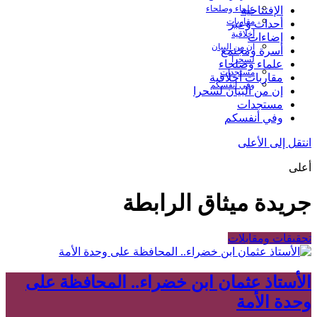
علماء وصلحاء
الإفتتاحية
مقاربات
أحداث وعبر
أخلاقية
إضاءات
إن من البيان
أسرة ومجتمع
لسحرا
علماء وصلحاء
مستجدات
مقاربات أخلاقية
وفي أنفسكم
إن من البيان لسحرا
مستجدات
وفي أنفسكم
انتقل إلى الأعلى
أعلى
جريدة ميثاق الرابطة
تحقيقات ومقابلات
الأستاذ عثمان ابن خضراء.. المحافظة على
وحدة الأمة