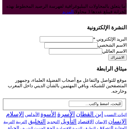
أما يتعلق بالمحاولات الببليوغرافية لفهرسة الرصيد المخطوط بهذه
الخزانة فيبلغ عددها 3 محاولات
المزيد
النشرة الإلكترونية
البريد الإلكتروني
*
الاسم الشخصي
الاسم العائلي
ميثاق الرابطة
موقع للتواصل والتفاعل مع أصحاب الفضيلة العلماء، وجمهور
المتصفحين للشبكة، وباقي المهتمين بالشأن الديني داخل المغرب
وخارجه.
ابن القطان
الأسرة
الإسلام
الأسوة
إثبات النسب
الأندلس
الإنسان
التأويل
التخليق
الاقتصاد
التجديد
التربية
الإيمان
التربية
التصوّف
الحياة
العقلية
الحج
التطرف
التنمية الاقتصادية
الحديث الشريف