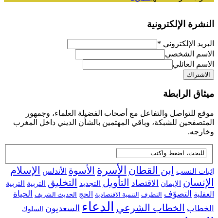
النشرة الإلكترونية
البريد الإلكتروني
*
الاسم الشخصي
الاسم العائلي
ميثاق الرابطة
موقع للتواصل والتفاعل مع أصحاب الفضيلة العلماء، وجمهور
المتصفحين للشبكة، وباقي المهتمين بالشأن الديني داخل المغرب
وخارجه.
ابن القطان
الأسرة
الإسلام
الأسوة
إثبات النسب
الأندلس
الإنسان
التأويل
التخليق
الاقتصاد
التجديد
التربية
الإيمان
التربية
التصوّف
الحياة
العقلية
الحج
التطرف
التنمية الاقتصادية
الحديث الشريف
الدعاء
الخطاب الشرعي
السعديون
الخطاب
السلوك