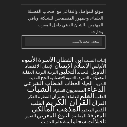
موقع للتواصل والتفاعل مع أصحاب الفضيلة
العلماء، وجمهور المتصفحين للشبكة، وباقي
المهتمين بالشأن الديني داخل المغرب
وخارجه.
الأسرة
ابن القطان
الأسوة
إثبات النسب
الإسلام
الإنسان
الاقتصاد
الأندلس
الإيمان
التخليق
التأويل
التجديد
التربية العقلية
التربية
التصوّف
الحج
التطرف
التنمية الاقتصادية
الحديث
الخطاب الشرعي
الخطاب
الحياة
الشريف
الشباب
الدعاء
السعديون
السلوك
العلم
العمران
الطب
العلماء
الفطرة
الفكر
القرآن الكريم
القلب
القرآن
المذهب المالكي
القيم
المجتمع
المعرفة
النبوغ المغربي
النفس
المقاصد
تافيلالت
سجلماسة
علم الحديث