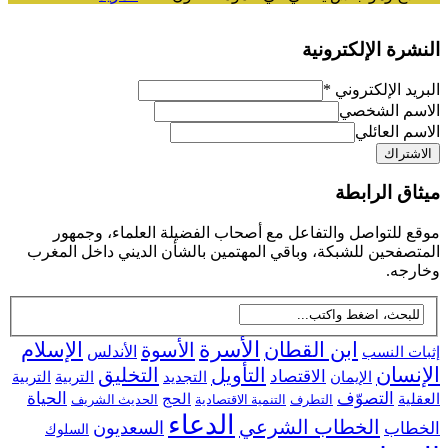
النشرة الإلكترونية
البريد الإلكتروني
*
الاسم الشخصي
الاسم العائلي
ميثاق الرابطة
موقع للتواصل والتفاعل مع أصحاب الفضيلة العلماء، وجمهور
المتصفحين للشبكة، وباقي المهتمين بالشأن الديني داخل المغرب
وخارجه.
ابن القطان
الأسرة
الإسلام
الأسوة
إثبات النسب
الأندلس
الإنسان
التأويل
التخليق
الاقتصاد
التجديد
التربية
الإيمان
التربية
التصوّف
الحياة
العقلية
الحج
التطرف
التنمية الاقتصادية
الحديث الشريف
الدعاء
الخطاب الشرعي
السعديون
الخطاب
السلوك