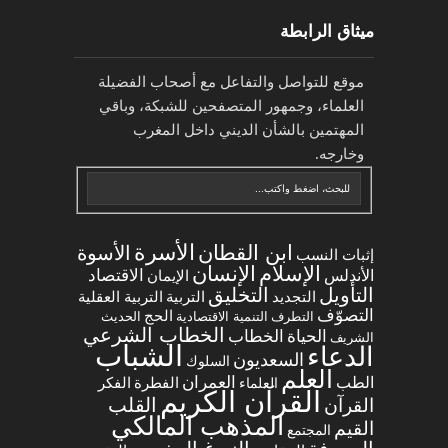
ميثاق الرابطة
موقع للتواصل والتفاعل مع أصحاب الفضيلة
العلماء، وجمهور المتصفحين للشبكة، وباقي
المهتمين بالشأن الديني داخل المغرب
وخارجه.
الأسرة
ابن القطان
الأسوة
إثبات النسب
الإسلام
الإنسان
الاقتصاد
الأندلس
الإيمان
التخليق
التأويل
التجديد
التربية العقلية
التربية
التصوّف
الحج
التطرف
التنمية الاقتصادية
الحديث
الخطاب الشرعي
الخطاب
الحياة
الشريف
الشباب
الدعاء
السعديون
السلوك
العلم
العمران
الطب
العلماء
الفطرة
الفكر
القرآن الكريم
القلب
القرآن
المذهب المالكي
القيم
المجتمع