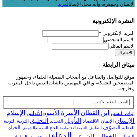
الإنسان وجوهره، وأنه محل الإيمان
المزيد
النشرة الإلكترونية
البريد الإلكتروني
*
الاسم الشخصي
الاسم العائلي
ميثاق الرابطة
موقع للتواصل والتفاعل مع أصحاب الفضيلة العلماء، وجمهور
المتصفحين للشبكة، وباقي المهتمين بالشأن الديني داخل المغرب
وخارجه.
ابن القطان
الأسرة
الإسلام
الأسوة
إثبات النسب
الأندلس
الإنسان
التأويل
التخليق
الاقتصاد
التجديد
التربية
الإيمان
التربية
التصوّف
الحياة
العقلية
الحج
التطرف
التنمية الاقتصادية
الحديث الشريف
الدعاء
الخطاب الشرعي
السعديون
الخطاب