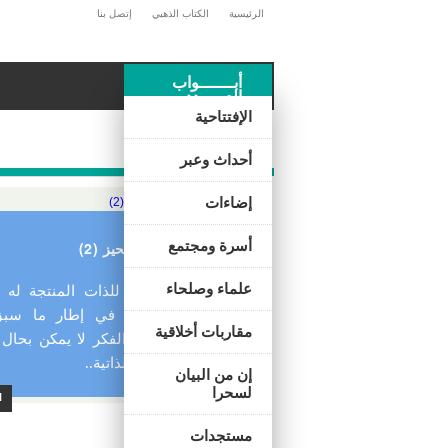
الرئيسية
الكتاب الذهبي
إتصل بنا
أبـــــــواب
العـــــدد
الإفتتاحية
التحيز
أحداث وعبر
لحظة فكر
إضاءات
أسرة ومجتمع
من علل الفكر.. التحيز (2)
علماء وصلحاء
يندرج تحيز الفكر للذات المنتجة له ف
كانت أو جماعية، في إطار ما سبق
مقاربات أخلاقية
توضيحه من كون الفكر لا يمكن بحال 
تماما عن مؤثراته الذاتية..
إن من البيان
لسحرا
ا
مستجدات