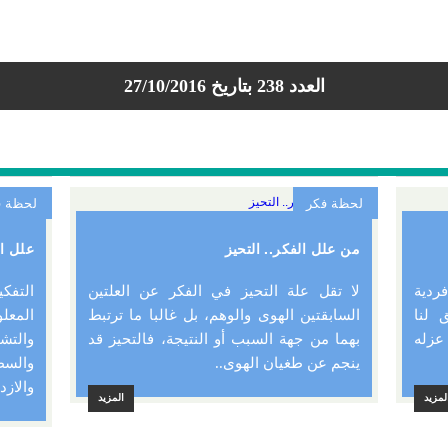
العدد 238 بتاريخ 27/10/2016
لحظة فكر
لحظة ف
من علل الفكر.. التحيز
علل ال
ردية
لا تقل علة التحيز في الفكر عن العلتين
التفك
 لنا
السابقتين الهوى والوهم، بل غالبا ما ترتبط
المعل
عزله
بهما من جهة السبب أو النتيجة، فالتحيز قد
والتش
ينجم عن طغيان الهوى..
والس
والازد
لمزيد
المزيد