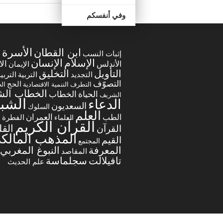
وفي أنفسكم
الأسرة
ابن القطان
ا
إثبات النسب
الإسلام
الإنسان
ال
الأندلس
الإيمان
التخليق
التأويل
التجديد
التربي
التربية
التصوّف
الحج
التطرف
التنمية الاقتصادية
ال
الخطاب ال
الخطاب
الحياة
الشريف
الشب
الدعاء
السعديون
السلوك
العلم
العمران
الطب
العلماء
الفطرة
ا
القرآن الكريم
الق
القرآن
المذهب المالك
القيم
المجتمع
المعرفة
النبوغ المغربي
المقاصد
تافيلالت
سجلماسة
علم الحديث