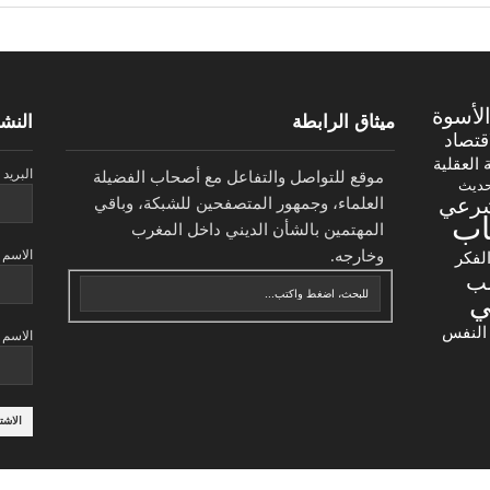
لأسوة
ميثاق الرابطة
النشر
اقتصاد
ة العقلية
البريد 
موقع للتواصل والتفاعل مع أصحاب الفضيلة
حديث
شرعي
العلماء، وجمهور المتصفحين للشبكة، وباقي
اب
المهتمين بالشأن الديني داخل المغرب
وخارجه.
الاسم
لفكر
لب
ي
النفس
الاسم 