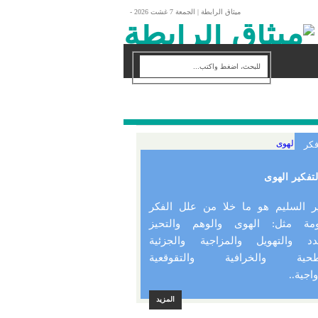
ميثاق الرابطة |
الجمعة 7 غشت 2026 -
كر
تفكير الهوى
ير السليم هو ما خلا من علل الفكر
ومة مثل: الهوى والوهم والتحيز
دد والتهويل والمزاجية والجزئية
طحية والخرافية والتقوقعية
واجية..
المزيد