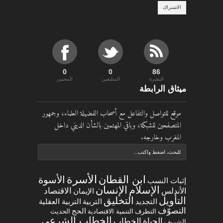
0
0
90
النشرة
المتلبعين
المحبين
ميثاق الرابطة
موقع للتواصل والتفاعل مع أصحاب الفضيلة العلماء، وجمهور
المتصفحين للشبكة، وباقي المهتمين بالشأن الديني داخل
المغرب وخارجه.
الأسرة
ابن القطان
الأسوة
إثبات النسب
الإسلام
الإنسان
الاقتصاد
الأندلس
الإيمان
التخليق
التأويل
التجديد
التربية العقلية
التربية
التصوّف
الحج
التطرف
التنمية الاقتصادية
الحديث
الخطاب الشرعي
الخطاب
الحياة
الشريف