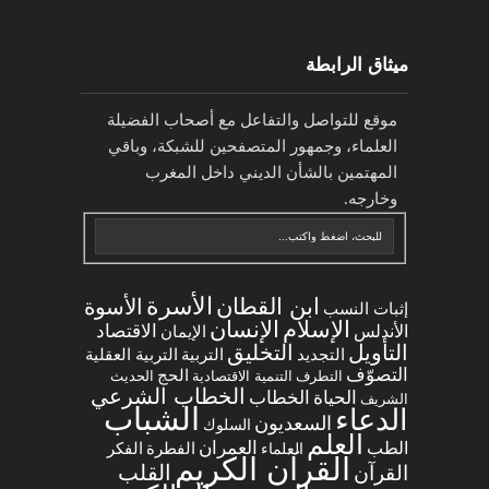
ميثاق الرابطة
موقع للتواصل والتفاعل مع أصحاب الفضيلة
العلماء، وجمهور المتصفحين للشبكة، وباقي
المهتمين بالشأن الديني داخل المغرب
وخارجه.
الأسرة
ابن القطان
الأسوة
إثبات النسب
الإسلام
الإنسان
الاقتصاد
الأندلس
الإيمان
التخليق
التأويل
التجديد
التربية العقلية
التربية
التصوّف
الحج
التطرف
التنمية الاقتصادية
الحديث
الخطاب الشرعي
الخطاب
الحياة
الشريف
الشباب
الدعاء
السعديون
السلوك
العلم
العمران
الطب
العلماء
الفطرة
الفكر
القرآن الكريم
القلب
القرآن