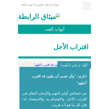
ميثاق الرابطة |
الإثنين 10 غشت 2026 -
إتصل بنا
الرئيسية
الكتاب الذهبي
أبواب العدد
إضاءات
الإفتتاحية
مستجدات
أحداث وعبر
وفي أنفسكم
أسرة ومجتمع
علماء وصلحاء
مقاربات أخلاقية
إن من البيان لسحرا
اقتراب الأجل
كَيْفَ نَرتقي بأنفُسنا
ذكرى: “وأن عسى أن يكون قد اقترب
أجلهم”
من خصائص أولي النهى والإيمان التفكر في
اقتراب الأجل، والاهتمام به، والاستعداد له؛
فإن كل ما هو آت قريب..