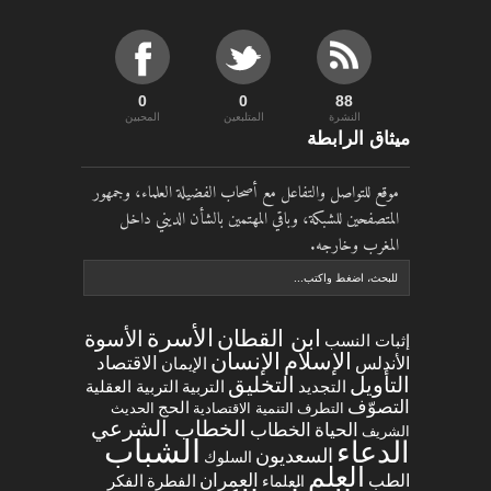
0
0
90
النشرة
المتلبعين
المحبين
ميثاق الرابطة
موقع للتواصل والتفاعل مع أصحاب الفضيلة العلماء، وجمهور
المتصفحين للشبكة، وباقي المهتمين بالشأن الديني داخل
المغرب وخارجه.
الأسرة
ابن القطان
الأسوة
إثبات النسب
الإسلام
الإنسان
الاقتصاد
الأندلس
الإيمان
التخليق
التأويل
التجديد
التربية العقلية
التربية
التصوّف
الحج
التطرف
التنمية الاقتصادية
الحديث
الخطاب الشرعي
الخطاب
الحياة
الشريف
الشباب
الدعاء
السعديون
السلوك
العلم
العمران
الطب
العلماء
الفطرة
الفكر