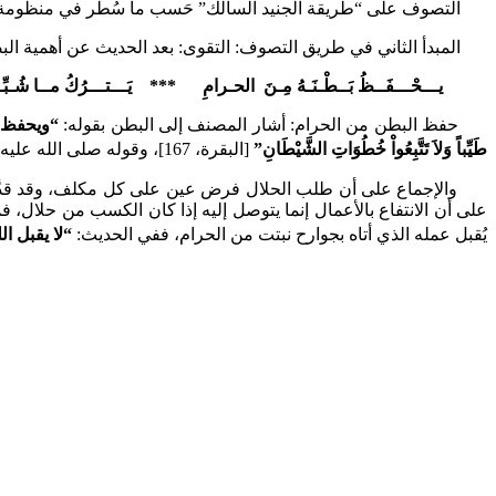
التصوف على “طريقة الجنيد السالك” حَسب ما سُطِّر في منظومة فقيه
المبدأ الثاني في طريق التصوف: التقوى: بعد الحديث عن أهمية الب
يـــحْـــفَــظُ بَــطْـنَـهُ مِـنَ الحـرامِ *** يَـــتـــرُكُ مــا شُـبِّــه
حفظ البطن من الحرام: أشار المصنف إلى البطن بقوله:
“ويحفظ 
طَيِّباً وَلاَ تَتَّبِعُواْ خُطُوَاتِ الشَّيْطَانِ”
[البقرة، 167]، وقوله صلى الله عليه وسلم:
والإجماع على أن طلب الحلال فرض عين على كل مكلف، وقد قدَّم ا
على أن الانتفاع بالأعمال إنما يتوصل إليه إذا كان الكسب من حلال،
يُقبل عمله الذي أتاه بجوارح نبتت من الحرام، ففي الحديث:
“لا يقبل ا