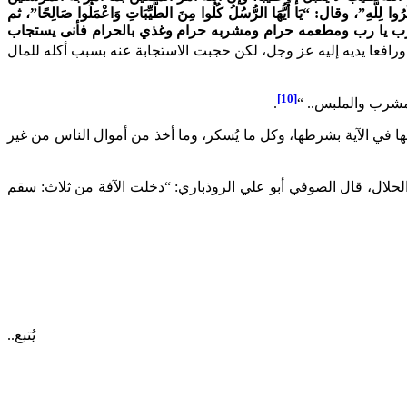
ُرُوا لِلَّهِ”، وقال: “يَا أَيُّهَا الرُّسُلُ كُلُوا مِنَ الطَّيِّبَاتِ وَاعْمَلُوا صَالِحًا”، ثم
ا رب يا رب ومطعمه حرام ومشربه حرام وغذي بالحرام فأنى يستجاب
ورافعا يديه إليه عز وجل، لكن حجبت الاستجابة عنه بسبب أكله للمال
[10]
مشرب والملبس.. “
.
ا في الآية بشرطها، وكل ما يُسكر، وما أخذ من أموال الناس من غير
حلال، قال الصوفي أبو علي الروذباري: “دخلت الآفة من ثلاث: سقم
يُتبع..