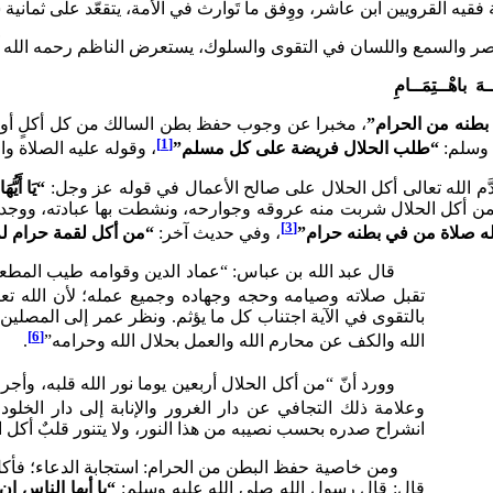
 القرويين ابن عاشر، ووِفق ما تَوارث في الأمة، يتقعّد على ثمانية
صر والسمع واللسان في التقوى والسلوك، يستعرض الناظم رحمه الله آ
َ باهْــتِمَــامِ
بطنه من الحرام”
، مخبرا عن وجوب حفظ بطن السالك من كل أكلٍ أو ش
[1]
“طلب الحلال فريضة على كل مسلم”
، وقوله عليه الصلاة وا
لله تعالى أكل الحلال على صالح الأعمال في قوله عز وجل:
“يَا أَيُّ
 فمن أكل الحلال شربت منه عروقه وجوارحه، ونشطت بها عبادته، ووجد له
[3]
لله صلاة من في بطنه حرام”
، وفي حديث آخر:
“من أكل لقمة حرام لم 
قال عبد الله بن عباس: “عماد الدين وقوامه طيب الم
تقبل صلاته وصيامه وحجه وجهاده وجميع عمله؛ لأن الله تع
بالتقوى في الآية اجتناب كل ما يؤثم. ونظر عمر إلى المصلين
[6]
الله والكف عن محارم الله والعمل بحلال الله وحرامه”
.
وورد أنّ “من أكل الحلال أربعين يوما نور الله قلبه، وأجرى
وعلامة ذلك التجافي عن دار الغرور والإنابة إلى دار الخلو
انشراح صدره بحسب نصيبه من هذا النور، ولا يتنور قلبٌ أكل ال
ومن خاصية حفظ البطن من الحرام: استجابة الدعاء؛ فأكل ال
قال: قال رسول الله صلى الله عليه وسلم:
“يا أيها الناس إن