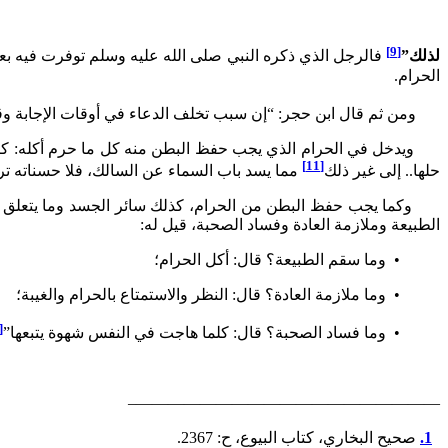
[9]
لذلك”
فالرجل الذي ذكره النبي صلى الله عليه وسلم توفرت فيه بعض 
الحرام.
ومن ثم قال ابن حجر: “إن سبب تخلف الدعاء في أوقات الإجابة وق
ويدخل في الحرام الذي يجب حفظ البطن منه كل ما حرم أكله: كالميتة 
[11]
حلها.. إلى غير ذلك
مما يسد باب السماء عن السالك، فلا حسناته تر
وكما يجب حفظ البطن من الحرام، كذلك سائر الجسد وما يتعلق به من
الطبيعة وملازمة العادة وفساد الصحبة، قيل له:
• وما سقم الطبيعة؟ قال: أكل الحرام؛
• وما ملازمة العادة؟ قال: النظر والاستمتاع بالحرام والغيبة؛
12]
• وما فساد الصحبة؟ قال: كلما هاجت في النفس شهوة يتبعها”
———————————————————–
1.
صحيح البخاري، كتاب البيوع، ح: 2367.