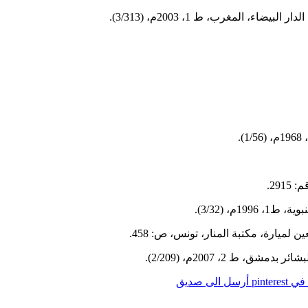
ء، المغرب، ط 1، 2003م، (3/313).
م، (3/32).
 لميارة، مكتبة المنار، تونس، ص: 458.
 ط 2، 2007م، (2/209).
pintere
أرسل الى صديق