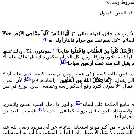
 شروط ومبادئ:
فة البطن، فيقول:
ُربٍ غير حلال، لقوله تعالى:
“يَا أَيُّهَا النَّاسُ كُلُواْ مِمَّا فِي الاَرْضِ حَلاَلاً
[2]
لسلام:
“كل لحم نبت من حرام فالنار أولى به”
.
هَا الرُّسُلُ كُلُواْ مِنَ الطَّيِّبَاتِ وَاعْمَلُوا صَالِحاً”
[المومنون، 52]، وذلك تنبيها
ا قلبه حلاوة وذوقا، ومن أكل الحرام بعكس ذلك، بل يُخاف عليه ألا
[4]
يقبل الله منه عمله أربعين صباحا”
.
طعم، فمن طاب كسبه زكى عمله، ومن لم يطب كسبه خيف عليه أن لا
[5]
الى يقول:
“إِنَّمَا يَتَقَبَّلُ اللهُ مِنَ الْمُتَّقِين”
[المائدة، 29]”
؛ لأن المراد
 فقال: “لا يغرني كثرة رفع أحدكم رأسه وخفضه، الدين الورع في دين
[7]
 ينابيع الحكمة على لسانه”
، والنور إذا دخل القلب انفسح وانشرح،
[8]
د والاستعداد للموت قبل نزوله كما في الحديث
، فيُصيب العبد من
حرام أبدا.
حرام من أكبر موانع استجابة الدعاء، عن أبي هريرة رضي الله عنه
 الله طيب لا يقبل إلا طيبا، وإن الله أمر المتقين بما أمر به المرسلين