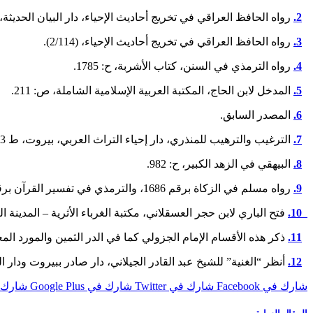
2.
رواه الحافظ العراقي في تخريج أحاديث الإحياء، دار البيان الحديثة، الدار البيضا
3.
رواه الحافظ العراقي في تخريج أحاديث الإحياء، (2/114).
4.
رواه الترمذي في السنن، كتاب الأشربة، ح: 1785.
5.
المدخل لابن الحاج، المكتبة العربية الإسلامية الشاملة، ص: 211.
6.
المصدر السابق.
7.
الترغيب والترهيب للمنذري، دار إحياء التراث العربي، بيروت، ط 3، 1968م، (1/56).
8.
البيهقي في الزهد الكبير، ح: 982.
9.
رواه مسلم في الزكاة برقم 1686، والترمذي في تفسير القرآن برقم: 2915.
10.
فتح الباري لابن حجر العسقلاني، مكتبة الغرباء الأثرية – المدينة النبوية، ط1، 1996
11.
ذكر هذه الأقسام الإمام الجزولي كما في الدر الثمين والمورد المعين
12.
أنظر “الغنية” للشيخ عبد القادر الجيلاني، دار صادر ببيروت ودار البشائر بدمشق،
شارك في Facebook
شارك في Twitter
شارك في Google Plus
شارك في st