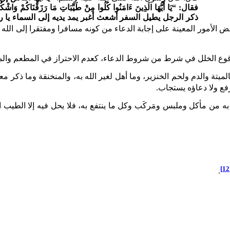
فقال: “يَا أَيُّهَا الَذِينَ ءَامَنُوا كُلُوا مِنْ طَيِّبَاتِ مَا رَزَقْنَاكُمْ وَاشْك
ذكر الرجل يطيل السفر أشعث أغبر يمد يديه إلى السماء ي
الأمور المعينة على إجابة الدعاء من كونه مسافرا ومفتقرا إلى الله 
وع الخلل في شرط من شروط الدعاء، كعدم الاحتراز في المطعم وال
والدم ولحم الخنزير، وما أهل لغير الله به، والمنخنقة وما ذكر معه
فع ولا دعاؤه يستجاب.
 مأكل وملبس ومَركَب وكل ما ينتفع به، فلا يحل فيه إلا الطيب ال
[
.