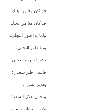
قد كان منا من هلك؛
قد كان منا من سلك؛
ولما بدا طور التجلي..
ودنا طور التخلي؛
بشرنا بقرب التحلي؛
فالتقى طير سعدي؛
بغدير أنسي…
وتجلى هلال السعد؛
ولاحت بشائر سعدي..