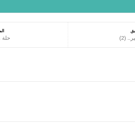
بق
الم
. (2)
حلة و