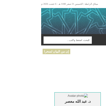
ميثاق الرابطة | الخميس 21 صفر 1448 هـ - 6 غشت 2026 م
إن من البيان لسحرا
د. عبد الله معصر