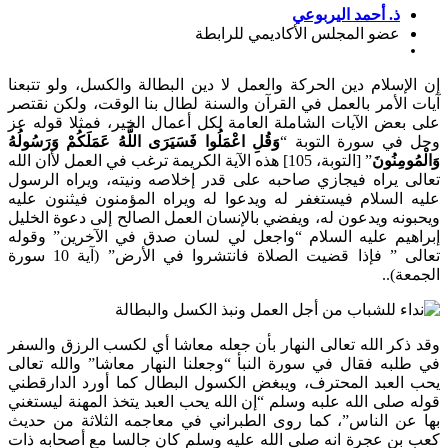
ذ. أحمد اليربوعي
عضو المجلس الأكاديمي للرابطة
إسلام دين الحركة والعمل لا دين البطالة والكسل، ولو تتبعنا
الأمر بالعمل في القرآن والسنة لطال بنا الوقت، ولكن نقتصر
عض الآيات الشاملة العامة لكل أعمال الخير، فمثلا قوله عز
في سورة التوبة “
وَقُلِ اعْمَلُوا فَسَيَرَى اللَّهُ عَمَلَكُمْ وَرَسُولُهُ
ومِنُونَ
” [التوبة، 105] هذه الآية الكريمة ترغب في العمل لأان الله
ى يراه فيجازي صاحبه على قدر إخلاصه ونيته، ويراه الرسول
 السلام فيستغفر له ويدعوا له ويراه المؤمنون فيثنون عليه
نه ويدعون له، ويفضي بالإنسان العمل الصالح إلى دعوة الخليل
هيم عليه السلام “واجعل لي لسان صدق في الآخرين” وقوله
تعالى ” فإذا قضيت الصلاة فانتشروا في الأرض” (آية 10 سورة
ة)..
كر الله تعالى النهار بأن جعله معاشا أي لكسب الرزق والسفر
به فقال في سورة النبأ “وجعلنا النهار معاشا” والله تعالى
العبد المحترف، ويبغض الكسول البطال كما أورد الدارقطني
صلى الله علبه وسلم “إن الله يحب العبد يتخذ المهنة ليستغني
عن الناس”، كما روى الطبراني في معاجمه الثلاثة من حديث
بن عجرة انه صلى الله عليه وسلم كان جالسا مع أصحابه ذات