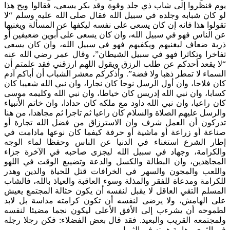
فنظروا إلى شاب ذي جلد وقوة وقد بكر يسعى، فقالوا ويح هذا
ان شبابه وجلده في سبيل الله فقال صلى الله عليه وسلم “لا
ا هذا فانه إن كان يسعى على نفسه ليكفها عن المسألة ويغنيها
لناس فهو في سبيل الله، وان كان يسعى على أبوين ضعيفين أو
 ضعاف ليغنيهم ويكفيهم فهو في سبيل الله، وان كان يسعى
را وتكاثرا فهو في سبيل الشيطان”، وقال عمر رضي الله عنه
يقعد أحدكم عن طلب الرزق ويقول اللهم ارزقني فقد علمتم أن
ء لا تمطر ذهبا ولا فضة”. وأذكركم معشر الشباب أن أباكم آدم
لاحا، وان أول الرسل نوحا كان نجارا، وان نبي الله شعيبا كان
، وان نبي الله إدريس كان خياطا، وان نبي الله وكليمه موسى
اعيا، وان نبي الله داود مع ملكه كان حدادا، وان خاتم الأنبياء
ل عليهم الصلاة والسلام كان راعيا ثم تاجرا ثم مجاهدا، من هنا
ون أن العمل شرف وان الاسترزاق من فضل الله تجارة أو
ة أو زراعة أو ماشية أو حرفة كيفما كان نوعها مادامت في
 الشرع استغناء في الدنيا عن الناس وحفظا لماء الوجه
رامة، وجهاد في سبيل الله ليجزى صاحبه في الآخرة جزاء
اهدين، وان البطالة والكسل والدعة وتضييع الوقت في اللهو
عب والمجون والسهر في الخرافات قتل للحياة والدين وهدر
مة ومدعاة للفقر والمذلة وسوء العاقبة والعياذ بالله، فالشاب
م التقي العاقل لا يقبل لنفسه أن يكون حثالة المجتمع يعيش
الهامش، ولا يرضى لنفسه أن تكون كرامته مداسة بل لابد
حه أن يشرءب إلى الأفق الأعلى ليكون نجما مضيئا لنفسه
تمعه القريب والبعيد. فقد قال بعض الفضلاء: فكن رجلا رجله
ثرى وهامة همته في الثريا.