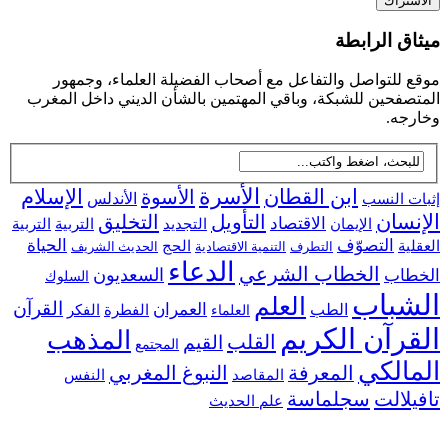
ق الرابطة
للتواصل والتفاعل مع أصحاب الفضيلة العلماء، وجمهور
فحين للشبكة، وباقي المهتمين بالشأن الديني داخل المغرب
جه.
ابن القطان
الأسرة
الإسلام
الأسوة
 النسب
الأندلس
سان
التأويل
التخليق
الاقتصاد
التجديد
التربية
الإيمان
التربية
التصوّف
الحياة
ية
الحج
التطرف
التنمية الاقتصادية
الحديث الشريف
الدعاء
الخطاب الشرعي
السعديون
اب
السلوك
شباب
العلم
القرآن
العمران
الطب
الفطرة
الفكر
العلماء
رآن الكريم
المذهب
القلب
القيم
المجتمع
الكي
المعرفة
النبوغ المغربي
النفس
المقاصد
لالت
سجلماسة
علم الحديث