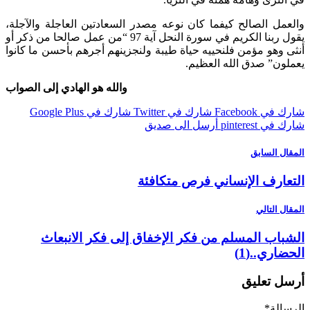
ل الصالح كيفما كان نوعه مصدر السعادتين العاجلة والآجلة،
يقول ربنا الكريم في سورة النحل آية 97 “من عمل صالحا من ذكر أو
وهو مؤمن فلنحييه حياة طيبة ولنجزينهم أجرهم بأحسن ما كانوا
ن” صدق الله العظيم.
والله هو الهادي إلى الصواب
 Facebook
شارك في Twitter
شارك في Google Plus
pinterest
أرسل الى صديق
ل السابق
ارف الإنساني فرص متكافئة
 التالي
اب المسلم من فكر الإخفاق إلى فكر الانبعاث
ري..(1)
 تعليق
لة
*