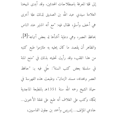
إلى قلة المعرفة باصطلاحات المحدثين. وقد أبدى شيخنا
العلامة سيدي عبد الله بن الصديق لذلك علة أخرى
هي أخف وأسلم، فقال فيه: “مع أنه اشتهر عند الناس
[3]
بحافظ العصر، وهي دعاية أنشأها له بعض أتباعه”
،
والظاهر أن يقصد ما كان يحليه به ملتزموا طبع كتبه
من هذا اللقب، وقد رأيت تحليته بذلك في “منح المنة
في سلسلة بعض كتب السنة”: حُلي فيه بـ: “حافظ
العصر ومحدثه، مسند الزمان”، وطبعت هذه الفهرسة في
حياة الشيخ رحمه الله سنة 1351هـ بالمطبعة الماجدية
بمكة، وكتب على الغلاف أنه طبع على نفقة الأخوين…
خادمي المؤلف… إدريس وأحمد بن جلون الفاسيين؛