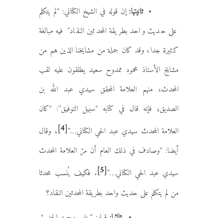
• ثانيتها:
إن قوله في الشيخ الكتاني: “لم يتكلم
على حديث واحد بطريقة المحدثين النقاد” فيه مبالغة
كثيرة جدا، وقد كان جملة من مشايخنا الذين هم من
مشايخ الأستاذ محمود ممدوح سعيد يطلقون عليه لقب
المحدث، منهم العلامة المحقق سيدي عبد الله بن
الصديق؛ فإنه قال في كتابه “سبيل التوفيق”: “كان
[4]
العلامة المحدث سيدي عبد الحي الكتاني…”
، وقال
أيضا: “وصادف في ذلك العام أن مرّ العلامة المحدث
[5]
سيدي عبد الحي الكتاني…”
. فكيف يُنسب محدثا
من لم يتكلم على حديث واحد بطريقة المحدثين النقاد؟
• ثالثها:
قوله: “ينفي وجود الحديث