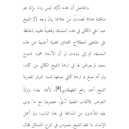
والحاصل أن هذه ذكرته ليس ردا، وإنما هو
مناقشة هادئة قصدتُ من خلالها بيانَ وجه ذكر الشيخ
عبد الحي الكتاني في هذه السلسلة، وقضيةُ تلقيبه بالحافظ
على مقتضى اصطلاح المحدثين قضية أجنبية عن هذه
السلسلة، ثم إني وددت لو أن الأستاذ محمود ممدوح
سعيد لم يعرض لها في ترجمة الشيخ الكتاني من كتابه،
ولو أنه صنع له ترجمة كالتي صنعها لمسند الديار المصرية
[8]
الشيخ أحمد رافع الطهطاوي
، لأفاد جدا، وتركُ
التعرض للألقاب العلمية أسْلمُ، خصوصا مع ما جرى
عليه المتأخرون من المسامحة في هذا الباب، ولو أعمل
الإنسان ما نقله الشيخ جسوس في شرح الشمائل فقال