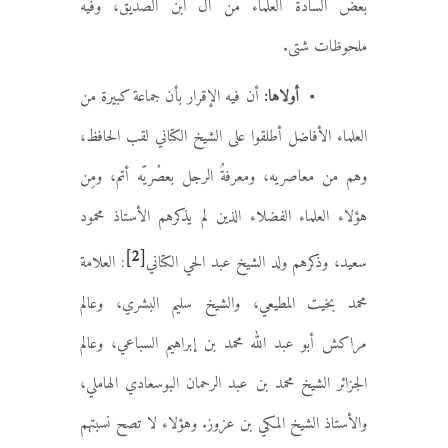
بعض السادة العلماء من آل ابن الصديق، وفيه
ملحوظات شتى.
• أولاها:
أن فيه الإقرار بأن جماعة كبيرة من
العلماء الأفاضل أطلقوا على الشيخ الكتاني لقب الحافظ،
وهم من معاصريه، ومعرفةُ الرجل بعصْريّه أتم، ومِن
هؤلاء العلماء الفضلاء الذين لم يذكرهم الأستاذ محمود
[2]
سعيد، وذكرهم ولد الشيخ عبد الحي الكتاني
: العلامة
محمد بخيت المطيعي، والشيخ سليم البشري، وعالم
مراكش أبو عبد الله محمد بن إبراهيم السباعي، وعالم
الجزائر الشيخ محمد بن عبد الرحمان البوسعادي الهاملي،
والأستاذ الشيخ المكي بن عزوز. وهؤلاء لا تصح نسبتهم