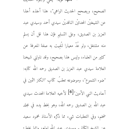
الصحيح، ويصحح الحديث الواهي”، هذا أخذه أخذا
عن الشيخيْن المحدثيْن الناقديْن سيدي أحمد وسيدي عبد
العزيز بن الصديق، وعلى التسليم فإن هذا قل أن يسلم
منه مشتغل، ولو عُدّ معيارا لنُفِيت به صفة المعرفة عن
كثير من العلماء، وليس هذا بصحيح، وقد ناولني شيخنا
العلامة سيدي عبد العزيز بن الصديق رحمه الله كتابه:
“ضوء الشموع”، وموضوعه تعقبُ كتابِ “الكنز الثمين في
[6]
أحاديث النبي الأمين”
لأخيه العلامة المحدث سيدي
عبد الله بن الصديق رحمه الله، وهو بخط يده في مجلد
ضخم، وفي التعقبات شيء مما ذكره الأستاذ محمود سعيد
عن الشيخ الكتاني. وسيدي عبد الله إمام، وإنما يخطئ