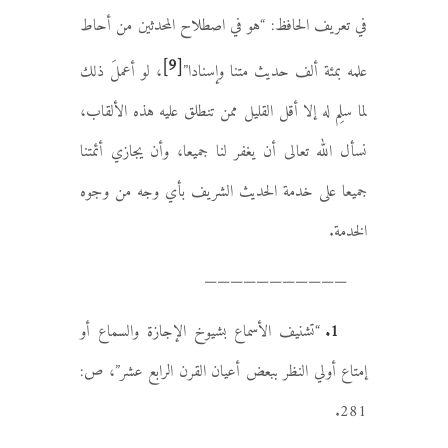
في تعريف الحافظ: “هو في اصطلاح المحدثين من أحاط
[9]
علمه بمئة ألف حديث متنا وإسنادا”
، لو أعملَ ذلك
لما سلِم له إلا أقل القليل ممن تنطلق عليه هذه الألقاب،
نسأل الله تعالى أن يغفر لنا جميعا، وأن يجازي أئمتنا
جميعا على خدمة الحديث الشريف بأي وجه من وجوه
الخدمة.
———————————
1.
“تشنيف الأسماع بشيوخ الإجازة والسماع أو
إمتاع أولي النظر ببعض أعيان القرن الرابع عشر”، ص:
281.