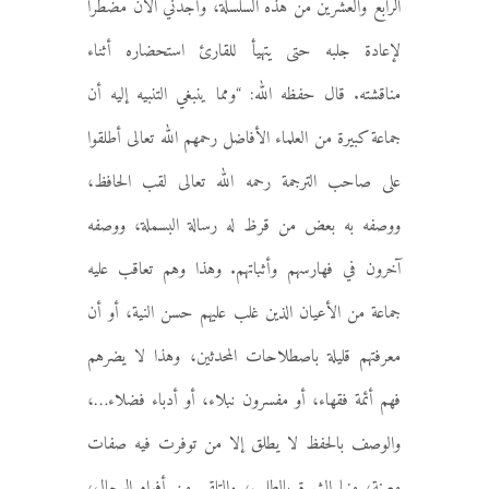
الرابع والعشرين من هذه السلسلة، وأجدني الآن مضطرا
لإعادة جلبه حتى يتهيأ للقارئ استحضاره أثناء
مناقشته. قال حفظه الله: “ومما ينبغي التنبيه إليه أن
جماعة كبيرة من العلماء الأفاضل رحمهم الله تعالى أطلقوا
على صاحب الترجمة رحمه الله تعالى لقب الحافظ،
ووصفه به بعض من قرظ له رسالة البسملة، ووصفه
آخرون في فهارسهم وأثباتهم. وهذا وهم تعاقب عليه
جماعة من الأعيان الذين غلب عليهم حسن النية، أو أن
معرفتهم قليلة باصطلاحات المحدثين، وهذا لا يضرهم
فهم أئمة فقهاء، أو مفسرون نبلاء، أو أدباء فضلاء…،
والوصف بالحفظ لا يطلق إلا من توفرت فيه صفات
معينة، منها الشهرة بالطلب، والتلقي من أفواه الرجال،