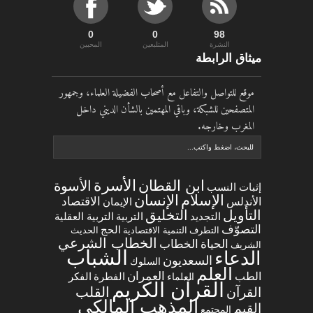
0
0
100
النشرة
المتلبعين
المحبين
ميثاق الرابطة
موقع للتواصل والتفاعل مع أصحاب الفضيلة العلماء، وجمهور
المتصفحين للشبكة، وباقي المهتمين بالشأن الديني داخل
المغرب وخارجه.
الأسرة
ابن القطان
الأسوة
إثبات النسب
الإسلام
الإنسان
الاقتصاد
الأندلس
الإيمان
التخليق
التأويل
التجديد
التربية العقلية
التربية
التصوّف
الحج
التطرف
التنمية الاقتصادية
الحديث
الخطاب الشرعي
الخطاب
الحياة
الشريف
الشباب
الدعاء
السعديون
السلوك
العلم
العمران
الطب
العلماء
الفطرة
الفكر
القرآن الكريم
القلب
القرآن
المذهب المالكي
القيم
المجتمع