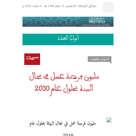
ميثاق الرابطة | الخميس 21 صفر 1448 هـ - 6 غشت 2026 م
إتصل بنا
الرئيسية
الكتاب الذهبي
أبواب العدد
مستجدات
لا توجد تعليقات
مليون فرصة عمل في مجال
البيئة بحلول عام 2030