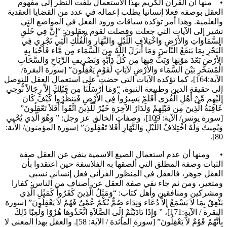
ا أن القرآن الكريم بهذا الاستعمال يلفت النظر إلى مفهوم
 بوصفه فعلا إنسانيا يطلب إعماله في عدد من القضايا العقدية
مية. وهذا أمر تؤكده سياقات ورود الفعل في المواضع التي
إلى الآيات التي جعلت وفصلت لقوم يعقلون: “إِنَّ فِي خَلْقِ
اوَاتِ وَالأَرْضِ وَاخْتِلاَفِ اللَّيْلِ وَالنَّهَارِ وَالْفُلْكِ الَّتِي تَجْرِي فِي
رِ بِمَا يَنفَعُ النَّاسَ وَمَا أَنزَلَ اللَّهُ مِنَ السَّمَاء مِن مَّاء فَأَحْيَا بِهِ
 بَعْدَ مَوْتِهَا وَبَثَّ فِيهَا مِن كُلِّ دَآبَّةٍ وَتَصْرِيفِ الرِّيَاحِ وَالسَّحَابِ
خَّرِ بَيْنَ السَّمَاء وَالأَرْضِ لآيَاتٍ لِّقَوْمٍ يَعْقِلُونَ” [سورة البقرة/
الآية:164]، كما تؤكده الآيات التي حضت على استعمال العقل للتوصل
يقة الدين وطبيعة النبوة، “وَمَا أَرْسَلْنَا مِن قَبْلِكَ إِلاَّ رِجَالاً نُّوحِي
ِم مِّنْ أَهْلِ الْقُرَى أَفَلَمْ يَسِيرُواْ فِي الأَرْضِ فَيَنظُرُواْ كَيْفَ كَانَ
ُ الَّذِينَ مِن قَبْلِهِمْ وَلَدَارُ الآخِرَةِ خَيْرٌ لِّلَّذِينَ اتَّقَواْ أَفَلاَ تَعْقِلُونَ”
[سورة يونس/ الآية: 109]، وصفات الخالق عز وجل: ” وَهُوَ الَّذِي يُحْيِي
تُ وَلَهُ اخْتِلافُ اللَّيْلِ وَالنَّهَارِ أَفَلا تَعْقِلُونَ” [سورة المؤمنون/ الآية:
نها أن عدم استعمال الصيغ الاسمية ينفي عن العقل صفة
ت وصفة المطلق التي ألصقها به الفلاسفة حين اعتقدوا بأن
 جوهر، فالعقل في المنظور القرآني فعل إنساني نسبي
ير، ومن ثم جاء نفي صفة العقل عن أصناف من الناس: كفارا
ن ومنافقين وأهل كتاب: “وَمَثَلُ الَّذِينَ كَفَرُواْ كَمَثَلِ الَّذِي
ُ بِمَا لاَ يَسْمَعُ إِلاَّ دُعَاء وَنِدَاء صُمٌّ بُكْمٌ عُمْيٌ فَهُمْ لاَ يَعْقِلُونَ” [سورة
البقرة / الآية:171]، ” وَإِذَا نَادَيْتُمْ إِلَى الصَّلاَةِ اتَّخَذُوهَا هُزُوًا وَلَعِبًا ذَلِكَ
بِأَنَّهُمْ قَوْمٌ لاَّ يَعْقِلُونَ” [سورة المائدة / الآية: 58]. والعقل بهذا المعنى لا