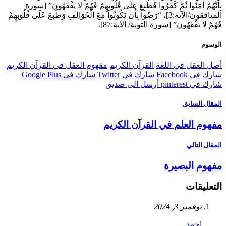
هُمْ آمَنُوا ثُمَّ كَفَرُوا فَطُبِعَ عَلَى قُلُوبِهِمْ فَهُمْ لا يَفْقَهُونَ” [سورة
المنافقون/الآية:3]، “رَضُواْ بِأَن يَكُونُواْ مَعَ الْخَوَالِفِ وَطُبِعَ عَلَى قُلُوبِهِمْ
لاَ يَفْقَهُونَ” [سورة التوبة/ الآية:87].
م
العقل في اللغة
القرآن الكريم
مفهوم العقل في القرآن الكريم
 Facebook
شارك في Twitter
شارك في Google Plus
pinterest
أرسل الى صديق
ل السابق
م العلم في القرآن الكريم
 التالي
م البصيرة
ليقات
نوفمبر 3, 2024
احمد