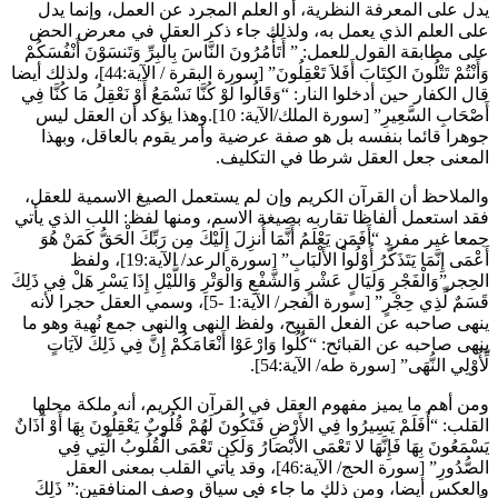
لى المعرفة النظرية، أو العلم المجرد عن العمل، وإنما يدل
العلم الذي يعمل به، ولذلك جاء ذكر العقل في معرض الحض
ابقة القول للعمل: ” أَتَأْمُرُونَ النَّاسَ بِالْبِرِّ وَتَنسَوْنَ أَنْفُسَكُمْ
وَأَنْتُمْ تَتْلُونَ الكِتَابَ أَفَلاَ تَعْقِلُونَ” [سورة البقرة / الآية:44]، ولذلك أيضا
فار حين أدخلوا النار: “وَقَالُوا لَوْ كُنَّا نَسْمَعُ أَوْ نَعْقِلُ مَا كُنَّا فِي
أَصْحَابِ السَّعِيرِ” [سورة الملك/الآية: 10].وهذا يؤكد أن العقل ليس
 قائما بنفسه بل هو صفة عرضية وأمر يقوم بالعاقل، وبهذا
نى جعل العقل شرطا في التكليف.
احظ أن القرآن الكريم وإن لم يستعمل الصيغ الاسمية للعقل،
ستعمل ألفاظا تقاربه بصيغة الاسم، ومنها لفظ: اللب الذي يأتي
ر مفرد “أَفَمَن يَعْلَمُ أَنَّمَا أُنزِلَ إِلَيْكَ مِن رَبِّكَ الْحَقُّ كَمَنْ هُوَ
أَعْمَى إِنَّمَا يَتَذَكَّرُ أُوْلُواْ الأَلْبَابِ” [سورة الرعد/ الآية:19]، ولفظ
وَالْفَجْرِ وَلَيَالٍ عَشْرٍ وَالشَّفْعِ وَالْوَتْرِ وَاللَّيْلِ إِذَا يَسْرِ هَلْ فِي ذَلِكَ
قَسَمٌ لِّذِي حِجْرٍ” [سورة الفجر/ الآية:1 -5]، وسمي العقل حجرا لأنه
صاحبه عن الفعل القبيح، ولفظ النهى والنهى جمع نُهية وهو ما
احبه عن القبائح: “كُلُوا وَارْعَوْا أَنْعَامَكُمْ إِنَّ فِي ذَلِكَ لآيَاتٍ
لِي النُّهَى” [سورة طه/ الآية:54].
هم ما يميز مفهوم العقل في القرآن الكريم، أنه ملكة محلها
“أَفَلَمْ يَسِيرُوا فِي الأَرْضِ فَتَكُونَ لَهُمْ قُلُوبٌ يَعْقِلُونَ بِهَا أَوْ آذَانٌ
ُونَ بِهَا فَإِنَّهَا لا تَعْمَى الأَبْصَارُ وَلَكِن تَعْمَى الْقُلُوبُ الَّتِي فِي
الصُّدُورِ” [سورة الحج/ الآية:46]، وقد يأتي القلب بمعنى العقل
س أيضا، ومن ذلك ما جاء في سياق وصف المنافقين:” ذَلِكَ