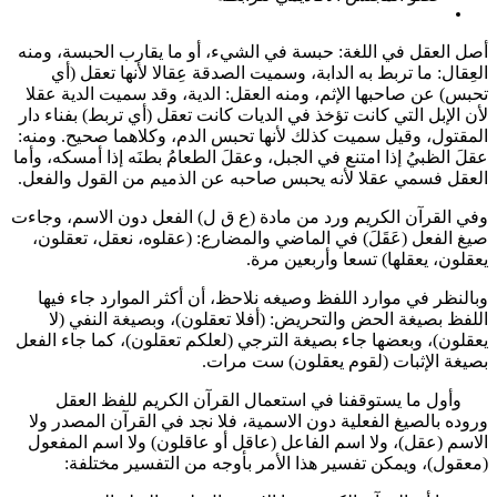
لعقل في اللغة: حبسة في الشيء، أو ما يقارب الحبسة، ومنه
ال: ما تربط به الدابة، وسميت الصدقة عِقالا لأنها تعقل (أي
 عن صاحبها الإثم، ومنه العقل: الدية، وقد سميت الدية عقلا
لإبل التي كانت تؤخذ في الديات كانت تعقل (أي تربط) بفناء دار
ول، وقيل سميت كذلك لأنها تحبس الدم، وكلاهما صحيح. ومنه:
الظبيُ إذا امتنع في الجبل، وعقلَ الطعامُ بطنَه إذا أمسكه، وأما
ل فسمي عقلا لأنه يحبس صاحبه عن الذميم من القول والفعل.
لقرآن الكريم ورد من مادة (ع ق ل) الفعل دون الاسم، وجاءت
لفعل (عَقَلَ) في الماضي والمضارع: (عقلوه، نعقل، تعقلون،
ن، يعقلها) تسعا وأربعين مرة.
ظر في موارد اللفظ وصيغه نلاحظ، أن أكثر الموارد جاء فيها
 بصيغة الحض والتحريض: (أفلا تعقلون)، وبصيغة النفي (لا
ن)، وبعضها جاء بصيغة الترجي (لعلكم تعقلون)، كما جاء الفعل
 الإثبات (لقوم يعقلون) ست مرات.
أول ما يستوقفنا في استعمال القرآن الكريم للفظ العقل
 بالصيغ الفعلية دون الاسمية، فلا نجد في القرآن المصدر ولا
 (عقل)، ولا اسم الفاعل (عاقل أو عاقلون) ولا اسم المفعول
ل)، ويمكن تفسير هذا الأمر بأوجه من التفسير مختلفة: