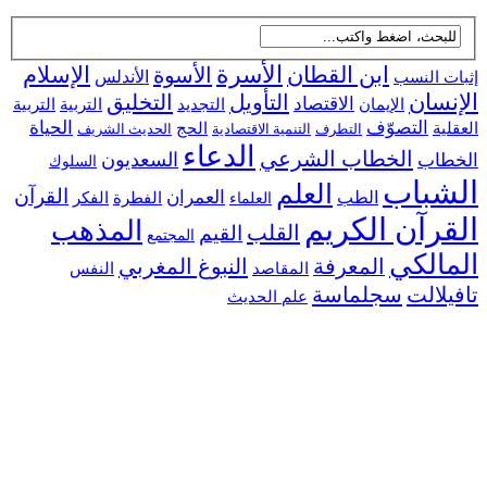
ابن القطان
الأسرة
الإسلام
الأسوة
 النسب
الأندلس
سان
التأويل
التخليق
الاقتصاد
التجديد
التربية
الإيمان
التربية
التصوّف
الحياة
ية
الحج
التطرف
التنمية الاقتصادية
الحديث الشريف
الدعاء
الخطاب الشرعي
السعديون
اب
السلوك
شباب
العلم
القرآن
العمران
الطب
الفطرة
الفكر
العلماء
رآن الكريم
المذهب
القلب
القيم
المجتمع
الكي
المعرفة
النبوغ المغربي
النفس
المقاصد
لالت
سجلماسة
علم الحديث