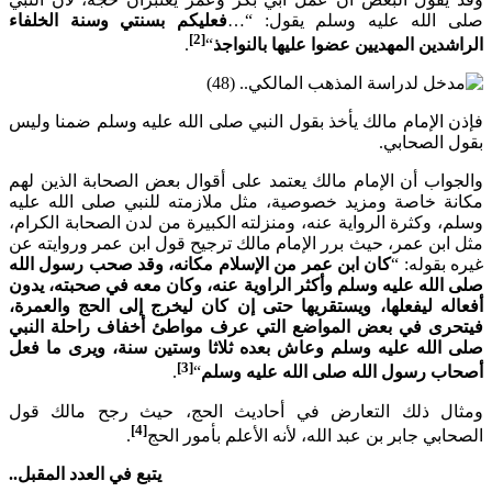
الله عليه وسلم يقول: “…
فعليكم بسنتي وسنة الخلفاء
[2]
دين المهديين عضوا عليها بالنواجذ
“
.
الإمام مالك يأخذ بقول النبي صلى الله عليه وسلم ضمنا وليس
 الصحابي.
اب أن الإمام مالك يعتمد على أقوال بعض الصحابة الذين لهم
ة خاصة ومزيد خصوصية، مثل ملازمته للنبي صلى الله عليه
 وكثرة الرواية عنه، ومنزلته الكبيرة من لدن الصحابة الكرام،
بن عمر، حيث برر الإمام مالك ترجيح قول ابن عمر وروايته عن
بقوله: “
كان ابن عمر من الإسلام مكانه، وقد صحب رسول الله
لله عليه وسلم وأكثر الراوية عنه، وكان معه في صحبته، يدون
ه ليفعلها، ويستقريها حتى إن كان ليخرج إلى الحج والعمرة،
رى في بعض المواضع التي عرف مواطئ أخفاف راحلة النبي
الله عليه وسلم وعاش بعده ثلاثا وستين سنة، ويرى ما فعل
[3]
ب رسول الله صلى الله عليه وسلم
“
.
ل ذلك التعارض في أحاديث الحج، حيث رجح مالك قول
[4]
بي جابر بن عبد الله، لأنه الأعلم بأمور الحج
.
يتبع في العدد المقبل..