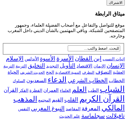
ق الرابطة
للتواصل والتفاعل مع أصحاب الفضيلة العلماء، وجمهور
فحين للشبكة، وباقي المهتمين بالشأن الديني داخل المغرب
جه.
ابن القطان
الأسرة
الإسلام
الأسوة
 النسب
الأندلس
سان
التأويل
التخليق
الاقتصاد
التجديد
التربية
الإيمان
التربية
التصوّف
الحياة
ية
الحج
التطرف
التنمية الاقتصادية
الحديث الشريف
الدعاء
الخطاب الشرعي
السعديون
اب
السلوك
شباب
العلم
القرآن
العمران
الطب
الفطرة
الفكر
العلماء
رآن الكريم
المذهب
القلب
القيم
المجتمع
الكي
المعرفة
النبوغ المغربي
النفس
المقاصد
لالت
سجلماسة
علم الحديث