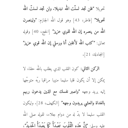
تحويلا
“فلن تجد لسنّت الله تبديلا. ولن تجد لسنتّ الله
تحويلا”
[فاطر، 43] وهو قول الله الجازم:
“ولينصرن
الله من ينصره إن الله لقوي عزيز”
[الحج، 40] وقوله
تعالى:
“كتب الله لأغلبن أنا ورسلي إن الله قوي عزيز”
[المجادلة، 21].
الركن الثاني:
كون القلب الذي يطلب بالله حقا، لا
يمكن إلا أن يكون قلبا سليما منيبا مراقبا ربّه متوجّها
إليه يريد وجهه
“واصبر نفسك مع الذين يدعون ربهم
بالغداة والعشي يريدون وجهه”
[الكهف، 28]. وليكون
القلب سليما لا بدّ له من دوام جلاء، لقوله صلى الله
عليه وسلم:
“إِنَّ هَذِهِ الْقُلُوبَ تَصْدَأُ كَمَا يَصْدَأُ الْحَدِيدُ”
،