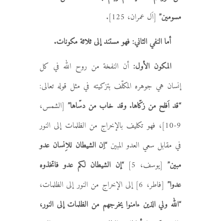
مسومين”
[اَل عمران، 125].
أما النفي الثاني: فهو مستند إلى ثلاثة مكونات.
المكون الأول:
أن النفخة من روح الله في كل
إنسان هي جوهره المكلّف بتزكيته في مثل قوله تعالى:
“قد اَفلح من زكّاها. وقد خاب من دسّاها”
[الشمس،
9-10]، فهو تكليف بالإخراج من الظلمات إلى النور
في مقابل سعي العدو المبين
“اِن الشيطان للاِنسان عدو
مبين”
[يوسف، 5]
“إن الشيطان لكم عدو فاتخذوه
عدوا”
[فاطر، 6] إلى الإخراج من النور إلى الظلمات،
“الله ولي الذين ءامنوا يخرجهم من الظلمات إلى النور،