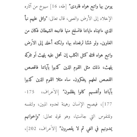
يومن بها واتبع هواه فتردى”
[طه، 16] سيوخ من آثاره
الإخلاد إلى الأرض والعمى، قال تعالى:
“واتل عليهم نبأ
الذي ءاتيناه ءاياتنا فانسلخ منها فاتبعه الشيطان فكان من
الغاوين. ولو شئنا لرفعناه بها، ولكنه أخلد إلى الاَرض
واتبع هواه فمثله كمثل الكلب إن تحمل عليه يلهث اَو تتركه
يلهث، ذلك مثل القوم الذين كذبوا بآياتنا فاقصص
القصص لعلهم يتفكرون. ساء مثلا القوم الذين كذبوا
بآياتنا وأنفسهم كانوا يظلمون”
[الاَعراف، 175-
177]، فيصبح الإنسان رهينة لعدوه المبين، ولنفسه
وللنفوس التي جانستها، وهو قوله تعالى:
“وإخوانهم
يمدونهم في الغي ثم لا يقصرون”
[الاَعراف، 202]،