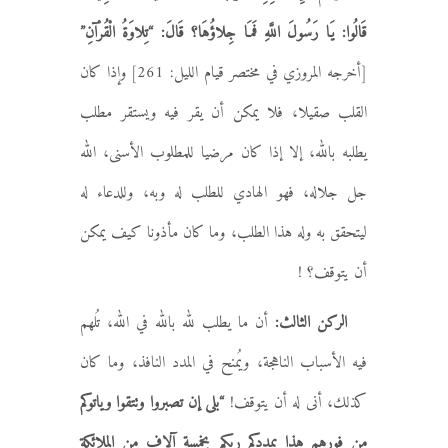
قَالُوا: يَا رَسُولَ اللَّهِ فَمَا جِلاؤُهَا؟ قَالَ: “تِلاوَةُ الْقُرْآنِ”
[أخرجه المروزي في مختصر قيام الليل: 261] وإذا كان
القلب صقيلا، فلا يمكن أن يقر فيه ويستقر مطلب
يطلبه بالله، إلا إذا كان مرضيا للمطلوب الأسنى، الله
جل جلاله، فهو الهادي للطلب له وبه، وللدعاء له
ليتحقق به وله هذا الطلب، وما كان مأذونا كيف يمكن
أن يتوقف؟ !
الركن الثالث:
أن ما يطلب لله بالله في الله، تُلهم
فيه الأسباب الناهجة، ويُمنح في المدد النافذ، وما كان
كذلك، أنى له أن يتوقف!
“بلى إن تصبروا وتتقوا وياتوكم
من فورهم هذا يمددكم ربكم بخمسة آلاف من الملائكة