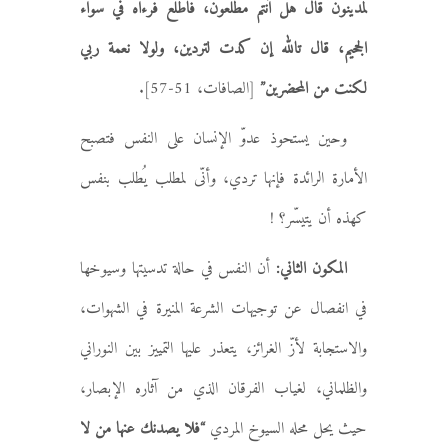
لمدينون قال هل اَنتم مطلعون، فاطلع فرءاه في سواء
الجحيم، قال تالله إن كدت لتردين، ولولا نعمة ربي
لكنت من المحضرين”
[الصافات، 51-57].
وحين يستحوذ عدوّ الإنسان على النفس فتصبح
الأمارة الرائدة فإنها تردي، وأنّى لمطلب يُطلب بنفس
كهذه أن يتيسّر؟ !
المكون الثاني:
أن النفس في حالة تدسيتها وسيوخها
في انفصال عن توجيهات الشرعة المنيرة في الشهوات،
والاستجابة لأزّ الغرائز، يتعذر عليها التمييز بين النوراني
والظلماني، لغياب الفرقان الذي من آثاره الإبصار،
حيث يحل محله السيوخ المردي
“فلا يصدنك عنها من لا