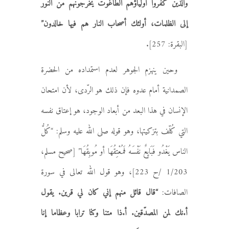
والذين كفروا أولياؤهم الطاغوت يخرجونهم من النور
إلى الظلمات، أولئك أصحاب النار هم فيها خالدون”
[البقرة: 257].
وحين ينهزم الجوهر لعدم استمداده من الحضرة
الصمدانية أمام عدوه فإن ذلك هو الرّدى، لأن امتحان
الإنسان في هذا البعد من أبعاد الوجود، هو إعتاق نفسه
التي كُلّف بتزكيتها، وهو قوله صلى الله عليه وسلم: “كُلُّ
الناس يَغْدُو فَبَايِعٌ نَفْسَهُ فَمُعْتِقُهَا أو مُوبِقُهَا” [صحيح مسلم،
1/203 /ح 223]، وهو قول الله تعالى في سورة
الصافات:
“قال قائل منهم إني كان لي قرين. يقول
أ.نك لمن المصدّقين. أ.ذا متنا وكنا ترابا وعظاما إنا