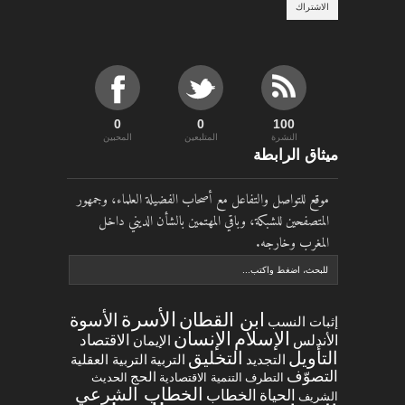
0
0
100
النشرة
المتلبعين
المحبين
ميثاق الرابطة
موقع للتواصل والتفاعل مع أصحاب الفضيلة العلماء، وجمهور
المتصفحين للشبكة، وباقي المهتمين بالشأن الديني داخل
المغرب وخارجه.
الأسرة
ابن القطان
الأسوة
إثبات النسب
الإسلام
الإنسان
الاقتصاد
الأندلس
الإيمان
التخليق
التأويل
التجديد
التربية العقلية
التربية
التصوّف
الحج
التطرف
التنمية الاقتصادية
الحديث
الخطاب الشرعي
الخطاب
الحياة
الشريف