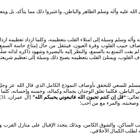
له عليه وآله وسلم الظاهر والباطن، واعتبروا ذلك مما يتأكد، بل وي
وآله وسلم وسيلة إلى امتلاء القلب بتعظيمه، وكلما ازداد تعظيمه ازداد ا
صاف حبيب القلوب وقرة العيون، فينتقل من حال إمتاع حاسة السمع
لم يفت التمتع به بالسمع، والنظر إليه بالبصيرة وشهود ذاكره لذاته صل
 القلوب، ويمتلئ القلب بتعظيمه يصبح ذلك وسيلة إلى تعظيم شريعته؛
لم للسعي للتحقق بأوصاف النموذج الكامل الذي قال الله عز وجل
ملكوتي الباطن، فكلما تعلق الوجدان بجماله وكماله، وحسنه وإحسانه، كلما
تعالى:
“قل اِن كنتم تحبون الله فاتبعوني يحببكم الله”
[اَل عمران، 31] وقال تعالى:
لساكن، والشوق الكامن، وبذلك يتجدد الإقبال على منازل القرب وا
 لطلب الكمال الأخلاقي..