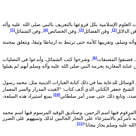
لعلوم الإسلامية بكل فروعها بالتعريف بالنبي صلى الله عليه وآله
[5]
[4]
[3]
[2]
فن الدلائل
، وفن الفضائل
، وفن الخصائص
، وفن الشمائل
.
لم، وتقريبها للأمة حتى ترتبط به ارتباطا وثيقا، وتتعلق بمحبته
[6]
، فصنفوا المصنفات
، وشرحوا كتب الشمائل، وأبدعوا في التصليات
 عناية المغاربة بحرمة النبي صلى الله عليه وآله وسلم أنهم لم يقبلوا
وسائل للدعاية بما في ذلك كتابة العبارات الدينية مثل: محمد رسول
الشيخ جعفر الكتاني الذي ألف كتاب: “الغيث المدرار والسر المعمار
[10]
صدد، وتابع ذلك حتى صدر أمر سلطاني
يمنع استيراد هذه السلعة،
المرقوم فيها اسم الرحمن، وصناديق الوقيد المرسوم فيها اسم محمد
أمركم بالاسترعاء على التجار الجالبين لذلك وتنبيههم على الضرر
[11]
لله عليه وسلم يحاز مجانا”
.