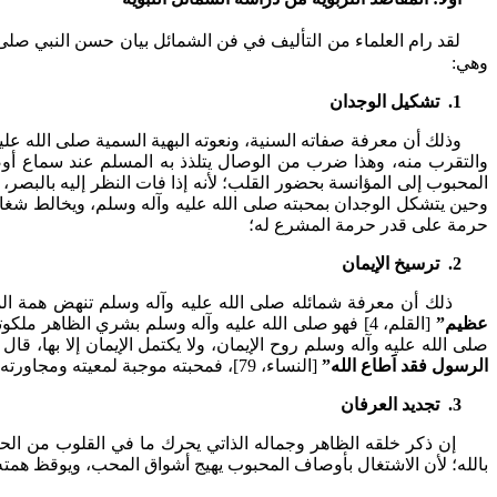
لقد رام العلماء من التأليف في فن الشمائل بيان حسن النبي صلى ال
وهي:
1. تشكيل الوجدان
وذلك أن معرفة صفاته السنية، ونعوته البهية السمية صلى الله عليه 
والتقرب منه، وهذا ضرب من الوصال يتلذذ به المسلم عند سماع أو
المحبوب إلى المؤانسة بحضور القلب؛ لأنه إذا فات النظر إليه بالبصر، 
وحين يتشكل الوجدان بمحبته صلى الله عليه وآله وسلم، ويخالط شغاف
حرمة على قدر حرمة المشرع له؛
2. ترسيخ الإيمان
ذلك أن معرفة شمائله صلى الله عليه وآله وسلم تنهض همة المس
عظيم”
[القلم، 4] فهو صلى الله عليه وآله وسلم بشري الظاهر 
صلى الله عليه وآله وسلم روح الإيمان، ولا يكتمل الإيمان إلا بها، قال 
الرسول فقد اَطاع الله”
[النساء، 79]، فمحبته موجبة لمعيته ومجاورته وصحبته، والمرء مع من أحب؛
3. تجديد العرفان
إن ذكر خلقه الظاهر وجماله الذاتي يحرك ما في القلوب من الحب ا
بالله؛ لأن الاشتغال بأوصاف المحبوب يهيج أشواق المحب، ويوقظ همته