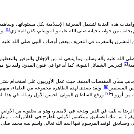
تدت هذه العناية لتشمل المعرفة الإسلامية بكل مستوياتها، وساهمت ا
[1]
 بجانب من جوانب حياته صلى الله عليه وآله وسلم، كفن المغازي
، و
لمشرق والمغرب في التعريف ببعض أوصاف النبي صلى الله عليه وآله وس
لله عليه وآله وسلم، وما ينبغي له من الإجلال والتوقير والتعظيم
[7]
ية
لتدريس الشمائل النبوية، كما أبدعوا في فنون المديح. ولقد بلغ من
جانب بشأن المقدسات الدينية، حيث عمل الأوربيون على استخدام شتى ال
[8]
بين المسلمين
. ولقد تصدى لهذه الظاهرة مجموعة من العلماء، منهم 
[9]
 من أوروبا”
ورفع للسلطان المولى الحسن الأول رسالة في هذا ال
ضا به ثلمة في الدين وبدعة في الأمصار، وهو ما يجلبونه من الأواني 
فرغ من تلك الصناديق ومكسور الأواني للطرح في القاذورات… وعليه ن
ني وصناديق الوقيد المرسوم فيها اسم الله تعالى واسم نبيه محمد صلى ا