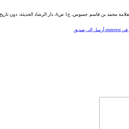
راجع شرح الشمائل المحمدية المسمى بالفوائد الجليلة البهية
pintere
أرسل الى صديق