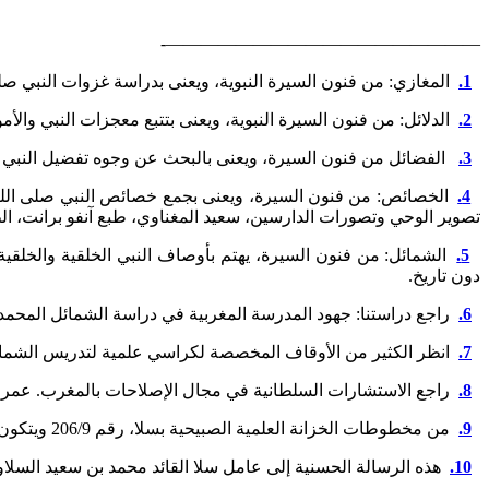
——————————————————-
1.
المغازي: من فنون السيرة النبوية، ويعنى بدراسة غزوات النبي صلى
2.
الدلائل: من فنون السيرة النبوية، ويعنى بتتبع معجزات النبي والأمور
3.
الفضائل من فنون السيرة، ويعنى بالبحث عن وجوه تفضيل النبي ص
4.
الخصائص: من فنون السيرة، ويعنى بجمع خصائص النبي صلى الله عل
تصوير الوحي وتصورات الدارسين، سعيد المغناوي، طبع آنفو برانت، الطبعة 
5.
الشمائل: من فنون السيرة، يهتم بأوصاف النبي الخلقية والخلقي
دون تاريخ.
6.
راجع دراستنا: جهود المدرسة المغربية في دراسة الشمائل المحمدية، محاضرة ألقي
7.
انظر الكثير من الأوقاف المخصصة لكراسي علمية لتدريس الشمائل النبوية في ك
8.
راجع الاستشارات السلطانية في مجال الإصلاحات بالمغرب. عمر آفا، ص58، منشور بمجلة كلية الآداب والعلوم الإنسانية بالرباط العدد ال
9.
من مخطوطات الخزانة العلمية الصبيحية بسلا، رقم 206/9 ويتكون من 38 ورقة.
10.
هذه الرسالة الحسنية إلى عامل سلا القائد محمد بن سعيد السلاوي بتاريخ 4جمادى الثانية 1891م من وثائق الحاج العربي بن سعيد. انظر المصادر العربية لتاريخ المغرب، 