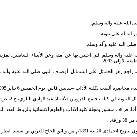
 الله عليه وآله وسلم.
 الدالة على نبوته.
لى الله عليه وآله وسلم.
يه وآله وسلم التي اختص بها عن أمته وعن الأنبياء السابقين. لمزيد
الأولى 2003.
ة. راجع زهر الخمائل على الشمائل: أوصاف النبي صلى الله عليه وآل
ت بكلية الآداب –سايس فاس، يوم الخميس 6 يناير 2005م، وهي تحت الطبع.
تاب جامع القرويين للأستاذ عبد الهادي التازي، ج 2، ص: 372 و 396، طبع.
سادس عشر 1991.
محمد المنوني، ج2 ص145.