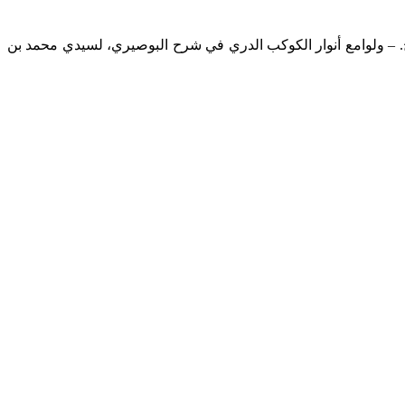
، للعلامة محمد بن قاسم جسوس، ج1 ص6، دار الرشاد الحديثة، دون تاريخ. – ولوامع أنوار الكوكب الدري في شرح البوصيري، لسيدي محمد بن