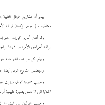
يبدو أن مشاريع غوغل الطبية ب
مغناطيسية في جسم الإنسان لمراقبة ال
وقد أعلن أندرو كونراد، مدير إ
لمراقبة أعراض الأمراض تمهيدا لمواجه
ويبلغ كل من هذه الذرات، حوالي و
وسيتضمن مشروع غوغل أيضا جهاز م
وحسب صحيفة “وول ستريت جورنال
الخلايا التي لا تعمل بصورة طبيعية أو
وحسب القائمين على المشروع 