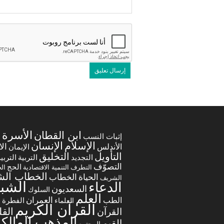
الأسرة
ابن القطان
ا
إثبات النسب
الإسلام
الإنسان
ال
الأندلس
الإيمان
التخليق
التأويل
التجديد
التربي
التربية
التصوّف
الحج
التطرف
التنمية الاقتصادية
ال
الخطاب ال
الخطاب
الحياة
الشريف
الشب
الدعاء
السعديون
السلوك
العلم
العمران
الطب
العلماء
الفطرة
ا
القرآن الكريم
الق
القرآن
المذهب المالك
القيم