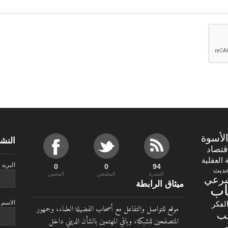
لأسوة
النشر
اقتصاد
ة العقلية
البريد 
0
0
100
حديث
النشرة
المتلبعين
المحبين
شرعي
ميثاق الرابطة
اب
الاسم
لفكر
موقع للتواصل والتفاعل مع أصحاب الفضيلة العلماء، وجمهور
لب
المتصفحين للشبكة، وباقي المهتمين بالشأن الديني داخل
ي