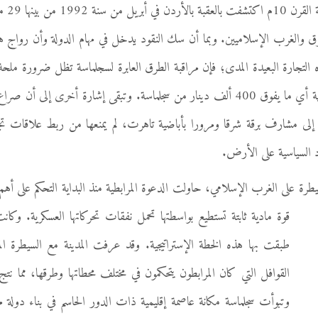
رق والغرب الإسلاميين. وبما أن سك النقود يدخل في مهام الدولة وأن رواج هذه 
ه التجارة البعيدة المدى؛ فإن مراقبة الطرق العابرة لسجلماسة تظل ضرورة ملحة 
يتوصلون بحوالي نصف مداخلهم الجبائية أي ما يفوق 400 ألف دينار من سجلماسة. وتبقى إش
ا إلى مشارف برقة شرقا ومرورا بأباضية تاهرت، لم يمنعها من ربط علاقات تج
ود السياسية على الأرض.
ى الغرب الإسلامي، حاولت الدعوة المرابطية منذ البداية التحكم على أهم ا
قوة مادية
ثابتة تستطيع بواسطتها تحمل نفقات تحركاتها العسكرية. وكانت
طبقت بها هذه الخطة الإستراتيجية. وقد عرفت المدينة مع السيطرة المرا
القوافل التي كان المرابطون يتحكمون في مختلف محطاتها وطرقها، مما نت
وتبوأت سجلماسة مكانة عاصمة إقليمية ذات الدور الحاسم في بناء دولة