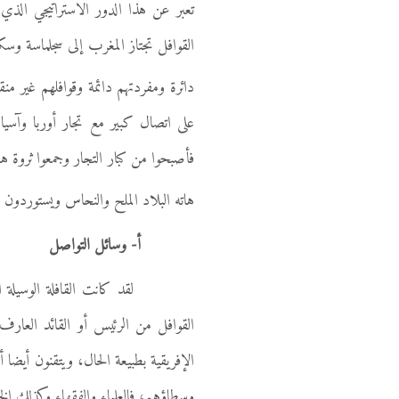
تعبر عن هذا الدور الاستراتيجي الذي
القوافل تجتاز المغرب إلى سجلماسة وسك
دائرة ومفردتهم دائمة وقوافلهم غير من
على اتصال كبير مع تجار أوربا وآسيا
فأصبحوا من كبار التجار وجمعوا ثروة ه
هاته البلاد الملح والنحاس ويستوردون م
أ- وسائل التواصل
لقد كانت القافلة الوسيلة المل
القوافل من الرئيس أو القائد العار
الإفريقية بطبيعة الحال، ويتقنون أيضا 
وسطاؤهم، فالعلماء والفقهاء وكذلك ا