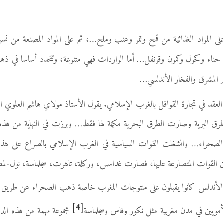
واد الغذائية من قمح وتمر وعنب وملح…، ثم على المواد المصنعة من نس
حناء وكحول وكمون وقرنفل… أما الواردات فهي متنوعة، وتتحدد أساسا في ذهب غ
 المشرق والفخار الأندلسي…
الطرق البرية وصارت الطرق البحرية مكملة لها فقط… وبرزت في النهاية من هذ
صحراء… وانشغلت القوات السياسية في الغرب الإسلامي بالصراع على هذه ا
ين القوات المتصارعة عليها، فصارت غدامس، وركلة، تاهرت، سجلماسة، نول-ل
 الأندلس كانوا يقبلون على منتوجات المغرب خاصة ذهب الصحراء عن طريق سب
[4]
أمويين في مدن مغربية مثل نكور وفاس وسجلماسة
مجموعة مهمة من هذه الدنان