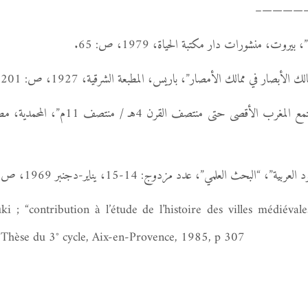
—————
، منشورات دار مكتبة الحياة، 1979، ص: 65.
صار في ممالك الأمصار”، باريس، المطبعة الشرقية، 1927، ص: 201-202.
“البحث العلمي”، عدد مزدوج: 14-15، يناير-دجنبر 1969، ص: 138.
; “contribution à l’étude de l’histoire des villes médiévale
 Thèse du 3° cycle, Aix-en-Provence, 1985, p 307