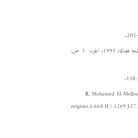
هاشم العلوي القاسمي؛ “مجتمع المغرب الأقصى حتى منتصف القرن 4هـ / منتصف 11م”، المحمدية، مطبعة فضالة، 1995، الجزء: 1 ص:
5.
Mohamed El-Mellouki 
origines à 668 H / 1269 J.C”,