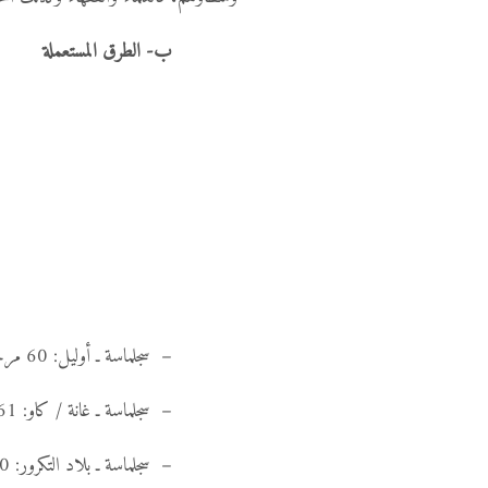
ب- الطرق المستعملة
– سجلماسة ـ أوليل: 60 مرحلة؛
– سجلماسة ـ غانة / كاو: 61 مرحلة؛
– سجلماسة ـ بلاد التكرور: 90 مرحلة.