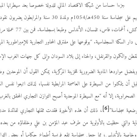
جزءا حساسا من شبكة الاقتصاد المالي للدولة خصوصا بعد سيطرتها ال
مثل تمبوكتو وأودغشت. ومنذ استيلائهم على سجلماسة سنة 450هـ/
وحده، ثم أخذت بعد وفاته تس
 نصفها أي 31 دينارا إلى دار السكة السجلماسية. “بوقوعها على مفترق المحاور التجارية للإمبرا
ن والكمون والقرنفل، والحناء إلى بلاد السودان وإلى كل جهات الغرب الإس
واردها المادية الضرورية للخزينة المركزية، يمكن القول أن الموحدين و
ي ما بين 1139 و 1145م وقبل أن يتمكنوا من السيطرة على العاصمة المرابطية نفسها، لذلك اتبعوا
 الصحراوية، إلا أنه “مع السيطرة الموحدية أصبح التوازن التجاري المحقق بالغر
[6]
ضعية سجلماسة”
، ذلك أن هذه الأخيرة فقدت ثقلها التجاري لفائدة مدن
ية والتي حظيت بالأولوية من طرف عبد المؤمن بن علي وخلفاؤه من بعده،
وخاصة بالأندلس، مما جعل سجلماسة تقع فريسة أطماع حكامها أو بعض الثوار