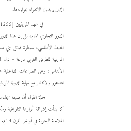
الذين يريدون الانفراد بمواردها.
الدور التجاري الهام، بل إن هذا الدو
المحيط الأطلسي، سيطرة قبائل بني معق
المرينية للطريق الغربي درعة – نول 
الأندلس، وعن الصراعات الداخلية المخت
للتدهور والاندثار مع نهاية الدولة المرينية 
جملة القول أن مدينة سجلماسة وال
الملاحة البحرية في أواخر القرن 14م. فكانت خاتمتها المؤلمة أن غابت نهائيا ليس فقط من مسرح الحياة بل وأيضا في الكتابات التاريخية.