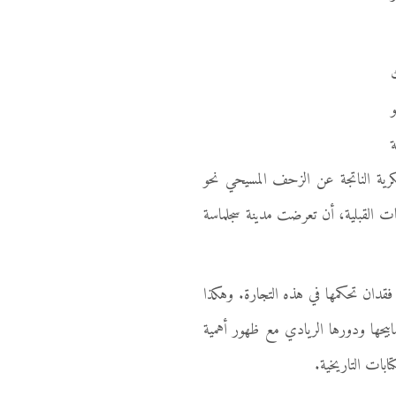
ك
كرية الناتجة عن الزحف المسيحي نحو
عات القبلية، أن تعرضت مدينة سجلماسة
فقدان تحكمها في هذه التجارة. وهكذا
 السياسية والاقتصادية مع طرق القوافل حوالي سنة 757م، انطفأت مصابيحها ودورها الريادي مع ظهور أهمية