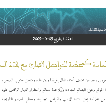
العدد 1 بتاريخ 09-10-2009
ماسة كمحطة للتواصل التجاري مع بلاد الس
ري يربط بين مختلف أجزاء شمال إفريقيا وبين هذه ومناطق جنوب الصحراء
وقع وتنوع البضائع المتبادلة وتركز عدة صنائع واستقرار التجار الوافدين عليها
سجلماسة بحق عاصمة الذهب والقوافل التجارية. ومعظم المصادر التاريخية