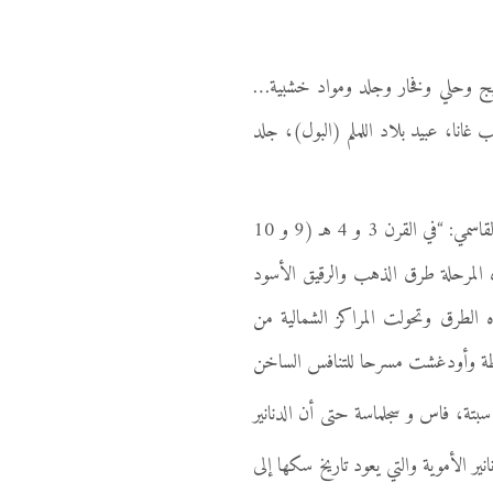
يج وحلي وفخار وجلد ومواد خشبية…
انا، عبيد بلاد اللملم (البول)، جلد
كانت سجلماسة بمثابة واسطة العقد في تجارة القوافل بالغرب الإسلامي. يقول الأستاذ مولاي هاشم العلوي القاسمي: “في القرن 3 و 4 هـ (9 و 10
ه المرحلة طرق الذهب والرقيق الأسود
لطرق وتحولت المراكز الشمالية من
مطة وأودغشت مسرحا للتنافس الساخن
تة، فاس و سجلماسة حتى أن الدنانير
ير الأموية والتي يعود تاريخ سكها إلى