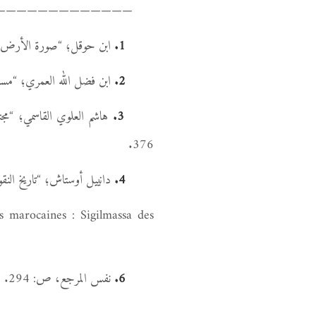
————————————–
1.
ابن حوقل؛ “صورة الأرض”، بيروت
2.
ابن فضل الله العمري؛ “مسالك الأب
3.
376.
4.
دانييل أوستاش؛ “تاريخ النقود العربية”، 
s marocaines : Sigilmassa des
6.
نفس المرجع، ص: 294.