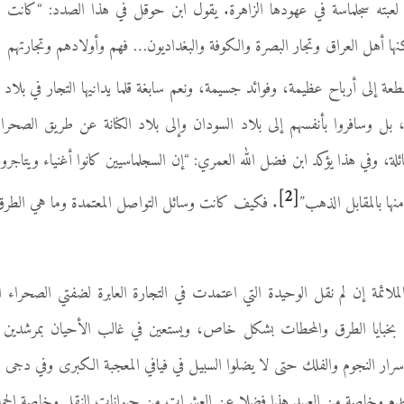
 لعبته سجلماسة في عهودها الزاهرة. يقول ابن حوقل في هذا الصدد: “كانت
نها أهل العراق وتجار البصرة والكوفة والبغداديون… فهم وأولادهم وتجارتهم
قطعة إلى أرباح عظيمة، وفوائد جسيمة، ونعم سابغة قلما يدانيها التجار في بلا
، بل وسافروا بأنفسهم إلى بلاد السودان وإلى بلاد الكنانة عن طريق الصحر
ائلة، وفي هذا يؤكد ابن فضل الله العمري: “إن السجلماسيين كانوا أغنياء ويتاج
[2]
نها بالمقابل الذهب”
. فكيف كانت وسائل التواصل المعتمدة وما هي الطرق 
ائمة إن لم نقل الوحيدة التي اعتمدت في التجارة العابرة لضفتي الصحراء 
ف بخبايا الطرق والمحطات بشكل خاص، ويستعين في غالب الأحيان بمرشدين ي
أسرار النجوم والفلك حتى لا يضلوا السبيل في فيافي المعجبة الكبرى وفي دجى اللي
لخدم وخاصة من العبيد هذا فضلا عن العشرات من حيوانات النقل وخاصة الجما