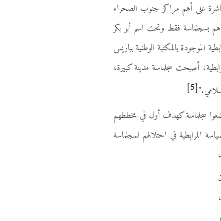
مباشرة على أهم مراكز جنوب الصحراء
1054م ولمدة 30 سنة والمرابطون يضربون نقودهم بسجلماسة فقط وتحت اسم أبو بكر
ك بمراكش، أغمات، فاس، تلمسان، الأندلس وطبعا بسجلماسة. فمن بين 77 عملة مرابطية الموجودة بالمكتبة الوطنية بباريس
طورية المرابطية، أصبحت سجلماسة مدينة كبيرة،
[5]
لامي.”
ضعوا سجلماسة كهدف أول في مخططهم
 نفس السياسة المرابطية في احتلالهم لسجلماسة
ب