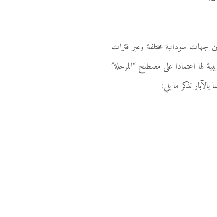
ن جهات سودانية
مختلفة وعبر فترات
بية لها اعتمادا على مصطلح “المرحلة”
الآبار نذكر ما يلي: