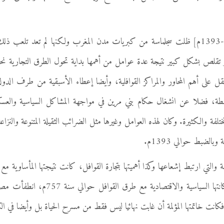
في عهد المرينيين [1255-1393م] ظلت سجلماسة من كبريات مدن المغرب ولكنها لم تعد تلعب ذل
ر تقلص بشكل كبير نتيجة عدة عوامل من أهمها بداية تحول الطرق التجارية نحو
ل على أهم المحاور والمراكز القوافلية، وأيضا إعطاء الأسبقية من طرف الدولة
لمطة، فضلا عن انشغال حكام بني مرين في مواجهة المشاكل السياسية والعس
لفة والكثيرة. وكان لهذه العوامل وغيرها مثل الضرائب الثقيلة المتنوعة والنزا
وبالضبط حوالي 1393م.
تي ارتبط إشعاعها وكذا أهميتها بتجارة القوافل، كانت نتيجتها المأساوية مع 
كما بدأت إشراقة أنوارها التاريخية ومكانتها