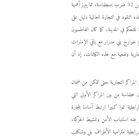
نهاية القرن 4هـ / نهاية القرن 9م وبداية القرن 10م اكتشفت بالعقبة بالأردن في أبريل من سنة 1992 من بينها 29 من 32 ضرب بسجلماسة، مما يبرز أهمية
النقود في التجارة العالمية دليل على
للتحكم في المدينة. كما كان الفاطميون
ارة أخرى إلى أن صراع خوارج بني مدرار مع باقي الإمارات
ارية ونفعية مع هذه الكيانات، إذ أن
لمراكز التجارية حتى تتمكن من ضمان
 سجلماسة من بين المراكز الأولى التي
بطية نموا كبيرا ارتبط أساسا بتجارة
ج عنه استتباب الأمن وتنشيط الحركة،
 مرابطية مترامية الأطراف بل وشكلت