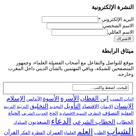
رة الإلكترونية
د الإلكتروني
*
م الشخصي
 العائلي
ق الرابطة
للتواصل والتفاعل مع أصحاب الفضيلة العلماء، وجمهور
فحين للشبكة، وباقي المهتمين بالشأن الديني داخل المغرب
جه.
ابن القطان
الأسرة
الإسلام
الأسوة
 النسب
الأندلس
سان
التأويل
التخليق
الاقتصاد
التجديد
التربية
الإيمان
التربية
التصوّف
الحياة
ية
الحج
التطرف
التنمية الاقتصادية
الحديث الشريف
الدعاء
الخطاب الشرعي
السعديون
اب
السلوك
شباب
العلم
القرآن
العمران
الطب
الفطرة
الفكر
العلماء