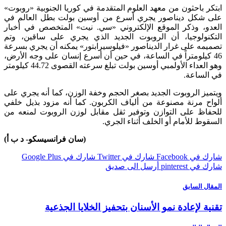
 باحثون من معهد العلوم المتقدمة في كوريا الجنوبية «روبوت»
شكل ديناصور يجري أسرع من أوسين بولت بطل العالم في
و، وذكر الموقع الإلكتروني «سي. نيت» المتخصص في أخبار
نولوجيا، أن الروبوت الجديد الذي يجري على ساقين، وتم
ه على غرار الديناصور «فيلوسيرابتور» يمكنه أن يجري بسرعة
 كيلومتراً في الساعة، في حين أن أسرع إنسان على وجه الأرض،
وهو العداء الأولمبي أوسين بولت تبلغ سرعته القصوى 44.72 كيلومتر
لساعة.
ز الروبوت الجديد بصغر الحجم وخفة الوزن، كما أنه يجري على
ح مرنة مصنوعة من ألياف الكربون. كما أنه مزود بذيل خلفي
اظ على التوازن وتوفير ثقل مقابل لوزن الروبوت لمنعه من
ط للأمام أو الخلف أثناء الجري.
(سان فرانسيسكو- د ب أ)
 Facebook
شارك في Twitter
شارك في Google Plus
pinterest
أرسل الى صديق
ل السابق
ة لإعادة نمو الأسنان بتحفيز الخلايا الجذعية