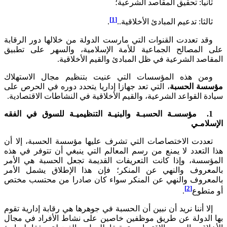
نيا: تحقيق المقاصد الشرعية؛
[1]
لثا: تدعيم المبادئ الأخلاقية..
.
د تعددت القنوات التي مارست الدولة من خلالها دور الرقابة
المصالح الجماعية للأمة الإسلامية، والسهر على تطبيق
صد الشرعية في ظل المبادئ والقيم الأخلاقية.
ن هذه المؤسسات التي عنيت بتنظيم مجال الاستهلاك
ة الحسبة
، التي تعد جهازا إداريا يتحدد دوره في الحرص على
 القواعد الشرعية، والقيم الأخلاقية في النشاطات الاقتصادية.
. مؤسسـة الحسبـة والبنيـة التنظيميـة للسوق في الفقه
امـي
ددت الاختصاصات التي تشرف عليها مؤسسة الحسبة، إلا أن
لتعدد لا يمنع من رسم المعالم التي ينبغي أن تتوفر في هذه
سسة، وإذا كانت التعريفات القديمة تجعل الحسبة هي الأمر
عروف والنهي عن المنكر؛ فإن هذا الإطلاق يشمل الأمر
عروف والنهي عن المنكر سواء كان صادرا من محتسب مختص
[2]
تطوع
.
ا أننا نريد أن نبين أن الحسبة في جوهرها هي رقابة إدارية تقوم
الدولة عن طريق موظفين خاصين على نشاط الأفراد في مجال