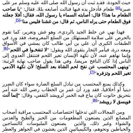
الجودة، فقـد ثبت أن رسول الله صلى الله عليه وسلم مر على
[4]
طعام فأدخل يده فيها فنالت أصابعه بللا، فقال: “
يا صاحب
م ما هذا؟ قال: أصابته السماء يا رسول الله، فقال: أفلا جعلته
[5]
لطعام حتى يراه الناس، ثم قال: من غشنا فليس منا
“
.
ذا نهي عن خلط الجيد بالرديء، وهو غش وتغرير، كما تقوم
رص على سلامة المستهلك من السلع المعروضة، فقد ورد في
قات الكبرى أن علي بن أبي طالب كان يمشي في الأسواق
[6]
درة، فيأمر التجار يتقوى الله ويقول: “
لا تنفخـوا في اللحم
“
.
 نهاهم عنه، لأن نكهة الإنسان تغير اللحم فتنتقل العدوى إلى
س إذا كان النافخ مريضا، وفي هذا يقول صاحب نهاية الرتبة:
هى المحتسب عن نفخ لحم الشاة بعد السلخ؛ لأن نكهة الآدمي
[7]
اللحم وتزفره
“
.
ذلك يمنع المحتسب من تبادل السلع الضارة سواء كان الضرر
ا أو أخلاقيا، فقد ورد أن عمر بن الخطاب رضي الله عنه أمر
ق حانوت كان يباع فيه الخمر لرويشد الثقفي، وقال:
“إنما أنت
[8]
ق لا رويشد
“
.
ن المجالات التي تدخلها اختصاصات المحتسب مراقبة أصحاب
انع الذين يصنعون المطعومات من الخبز والطبخ والعدس
واء وغير ذلك، والذين يصنعون الملبوسات كالنساجين
اطين ونحوهم، والكيميائيين الذين يغشون في الجواهر والعطر