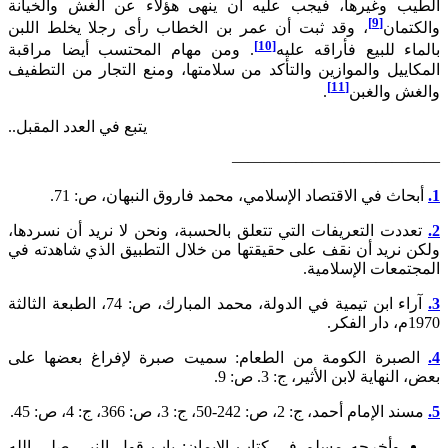
ب وغيرها، فيجب عليه أن ينهى هؤلاء عن الغش والخيانة
[9]
مان
، وقد ثبت أن عمر بن الخطاب رأى رجلا يخلط اللبن
[10]
ء للبيع فأراقه عليه
. ومن مهام المحتسب أيضا مراقبة
ييل والموازين والتأكد من سلامتها، ومنع التجار من التطفيف
[11]
ش والغبن
.
يتبع في العدد المقبل..
———————————
اث في الاقتصاد الإسلامي، محمد فاروق النبهان، ص: 71.
دت التعريفات التي تتعلق بالحسبة، ونحن لا نريد أن نسردها،
 نريد أن نقف على حقيقتها من خلال التطبيق الذي شاهدته في
معات الإسلامية.
آراء ابن تيمية في الدولة، محمد المبارك، ص: 74، الطبعة الثالثة
.
برة الكومة من الطعام: سميت صبرة لإفراغ بعضها على
نهاية لابن الأثير، ج: 3. ص: 9.
مام أحمد، ج: 2، ص: 242-50، ج: 3، ص: 366، ج: 4، ص: 45.
وأخرجه مسلم في كتاب الإيمان: باب قول النبي صلى الله