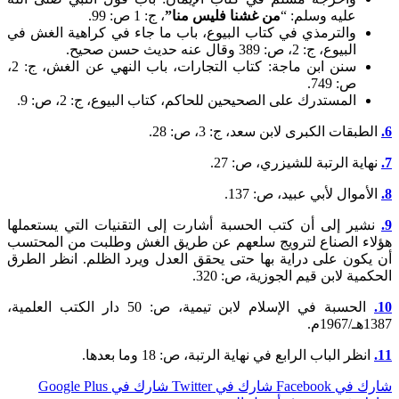
عليه وسلم: “
من غشنا فليس منا”
، ج: 1 ص: 99.
والترمذي في كتاب البيوع، باب ما جاء في كراهية الغش في
البيوع، ج: 2، ص: 389 وقال عنه حديث حسن صحيح.
سنن ابن ماجة: كتاب التجارات، باب النهي عن الغش، ج: 2،
ص: 749.
المستدرك على الصحيحين للحاكم، كتاب البيوع، ج: 2، ص: 9.
قات الكبرى لابن سعد، ج: 3، ص: 28.
ية الرتبة للشيزري، ص: 27.
موال لأبي عبيد، ص: 137.
ر إلى أن كتب الحسبة أشارت إلى التقنيات التي يستعملها
ء الصناع لترويج سلعهم عن طريق الغش وطلبت من المحتسب
كون على دراية بها حتى يحقق العدل ويرد الظلم. انظر الطرق
ية لابن قيم الجوزية، ص: 320.
الحسبة في الإسلام لابن تيمية، ص: 50 دار الكتب العلمية،
.
ظر الباب الرابع في نهاية الرتبة، ص: 18 وما بعدها.
 Facebook
شارك في Twitter
شارك في Google Plus