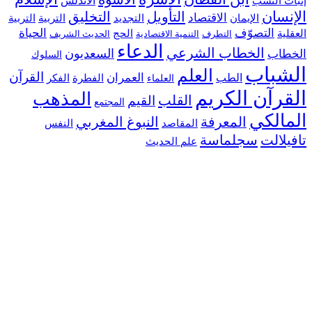
 النسب
الأندلس
سان
التأويل
التخليق
الاقتصاد
التجديد
التربية
الإيمان
التربية
التصوّف
الحياة
ية
الحج
التطرف
التنمية الاقتصادية
الحديث الشريف
الدعاء
الخطاب الشرعي
السعديون
اب
السلوك
شباب
العلم
القرآن
العمران
الطب
الفطرة
الفكر
العلماء
رآن الكريم
المذهب
القلب
القيم
المجتمع
الكي
المعرفة
النبوغ المغربي
النفس
المقاصد
لالت
سجلماسة
علم الحديث