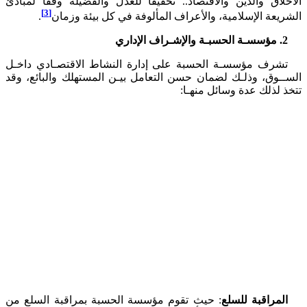
اق والدين والاقتصاد.. تحقيقا للعدل والفضيلة وفقا لمبادئ
[3]
عة الإسلامية، والأعراف المألوفة في كل بيئة وزمان
.
رف مؤسسـة الحسبة على إدارة النشاط الاقتصـادي داخـل
ـوق، وذلـك لضمان حسن التعامل بيـن المستهلك والبائع، وقد
لذلك عدة وسائل منهـا:
مراقبة للسلع
: حيث تقوم مؤسسة الحسبة بمراقبة السلع من