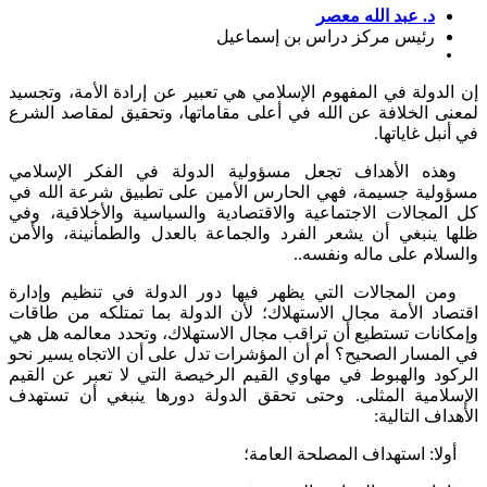
د. عبد الله معصر
رئيس مركز دراس بن إسماعيل
دولة في المفهوم الإسلامي هي تعبير عن إرادة الأمة، وتجسيد
ى الخلافة عن الله في أعلى مقاماتها، وتحقيق لمقاصد الشرع
بل غاياتها.
ذه الأهداف تجعل مسؤولية الدولة في الفكر الإسلامي
لية جسيمة، فهي الحارس الأمين على تطبيق شرعة الله في
مجالات الاجتماعية والاقتصادية والسياسية والأخلاقية، وفي
 ينبغي أن يشعر الفرد والجماعة بالعدل والطمأنينة، والأمن
ام على ماله ونفسه..
ن المجالات التي يظهر فيها دور الدولة في تنظيم وإدارة
اد الأمة مجال الاستهلاك؛ لأن الدولة بما تمتلكه من طاقات
انات تستطيع أن تراقب مجال الاستهلاك، وتحدد معالمه هل هي
مسار الصحيح؟ أم أن المؤشرات تدل على أن الاتجاه يسير نحو
ود والهبوط في مهاوي القيم الرخيصة التي لا تعبر عن القيم
لامية المثلى. وحتى تحقق الدولة دورها ينبغي أن تستهدف
اف التالية:
لا: استهداف المصلحة العامة؛