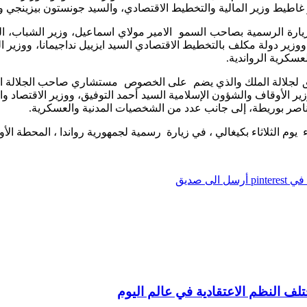
فر غاطيط وزير المالية والتخطيط الاقتصادي، والسيد جونستون بيزينجي و
لزيارة الرسمية بصاحب السمو
الامير مولاي اسماعيل، وزير الشباب، الس
 ووزير دولة مكلف بالتخطيط الاقتصادي السيد ايزييل نداجيمانا، ووزير ا
عسكرية الرواندية
.
 لجلالة الملك والذي يضم
على الخصوص
مستشاري صاحب الجلالة الس
ر الأوقاف والشؤون الإسلامية السيد أحمد التوفيق، ووزير الاقتصاد وا
 ناصر بوريطة، إلى جانب عدد من الشخصيات المدنية والعسكرية
.
يوم الثلاثاء بكيغالي ، في زيارة
رسمية لجمهورية رواندا ، المحطة ال
pintere
أرسل الى صديق
تلف النظم الاعتقادية في عالم اليوم