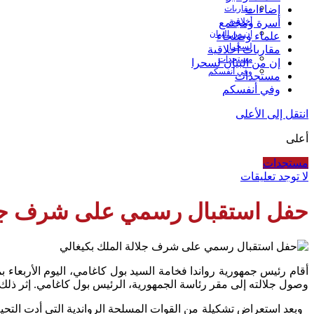
مقاربات
إضاءات
أخلاقية
أسرة ومجتمع
إن من البيان
علماء وصلحاء
لسحرا
مقاربات أخلاقية
مستجدات
إن من البيان لسحرا
وفي أنفسكم
مستجدات
وفي أنفسكم
انتقل إلى الأعلى
أعلى
مستجدات
لا توجد تعليقات
حفل استقبال رسمي على شرف جلال
أقام رئيس جمهورية رواندا فخامة السيد بول كاغامي، اليوم الأربع
وصول جلالته إلى مقر رئاسة الجمهورية، الرئيس بول كاغامي
.
إثر ذلك
وبعد استعراض تشكيلة من القوات المسلحة الرواندية التي أدت التحية،