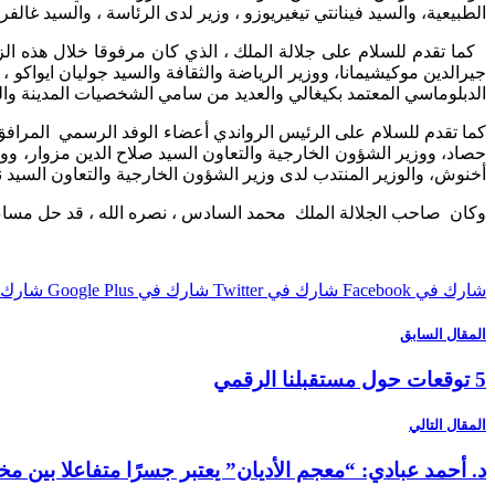
الطبيعية، والسيد فينانتي تيغيريوزو ، وزير لدى الرئاسة ، والسيد غال
كما تقدم للسلام على جلالة الملك ، الذي كان مرفوقا خلال هذه ا
جيرالدين موكيشيمانا، ووزير الرياضة والثقافة والسيد جوليان ايواكو ،
الدبلوماسي المعتمد بكيغالي والعديد من سامي الشخصيات المدينة وال
كما تقدم للسلام على الرئيس الرواندي أعضاء الوفد الرسمي
المرافق
حصاد، ووزير الشؤون الخارجية والتعاون السيد صلاح الدين مزوار، ووزي
أخنوش، والوزير المنتدب لدى وزير الشؤون الخارجية والتعاون السيد
وكان
صاحب الجلالة الملك
محمد السادس ، نصره الله ، قد حل مساء
شارك في Facebook
شارك في Twitter
شارك في Google Plus
شارك في st
المقال السابق
5 توقعات حول مستقبلنا الرقمي
المقال التالي
د. أحمد عبادي: “معجم الأديان” يعتبر جسرًا متفاعلا بين مخ