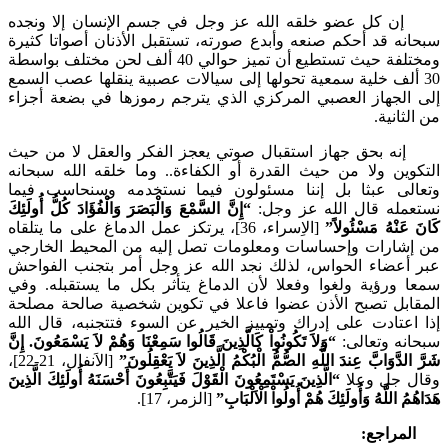
ل عضو خلقه الله عز وجل في جسم الإنسان إلا ونجده
ه قد أحكم صنعه وأبدع صورته، تستقبل الأذنان أصواتا كثيرة
ومختلفة حيث تستطيع أن تميز حوالي 40 ألف لحن مختلف بواسطة
 ألف خلية سمعية تحولها إلى سيالات عصبية ينقلها عصب السمع
الجهاز العصبي المركزي الذي يترجم رموزها في بضعة أجزاء
ثانية.
بحق جهاز استقبال صوتي يعجز الفكر والعقل لا من حيث
وين ولا من حيث القدرة أو الكفاءة.. وما خلقه الله سبحانه
لى عبثا بل إننا مسئولون فيما نستخدمه وسنحاسب فيما
مله قال الله عز وجل:
“إِنَّ السَّمْعَ وَالْبَصَرَ وَالْفُؤَادَ كُلُّ أُولَئِكَ
َنْهُ مَسْئُولاً”
[الاِسراء، 36]، يرتكز عمل الدماغ على ما يتلقاه
شارات وإحساسات ومعلومات تصل إليه من المحيط الخارجي
أعضاء الحواس، لذلك نجد الله عز وجل أمر بتجنب الفواحش
 ورؤية ولغوا وفعلا لأن الدماغ يتأثر بكل ما يستقبله. وفي
ابل تصبح الأذن عضوا فاعلا في تكوين شخصية صالحة مصلحة
عتادت على إدراك وتمييز الخير عن السوء فتتجنبه، قال الله
نه وتعالى:
“وَلاَ تَكُونُواْ كَالَّذِينَ قَالُوا سَمِعْنَا وَهُمْ لاَ يَسْمَعُونَ. إِنَّ
لدَّوَابَّ عِندَ اللَّهِ الصُّمُّ الْبُكْمُ الَّذِينَ لاَ يَعْقِلُونَ”
[الاَنفال، 21-22]،
 جل وعلا
“الَّذِينَ يَسْتَمِعُونَ الْقَوْلَ فَيَتَّبِعُونَ أَحْسَنَهُ أُولَئِكَ الَّذِينَ
ُ اللَّهُ وَأُولَئِكَ هُمْ أُولُواْ الْاَلْبَابِ”
[الزمر، 17].
لمراجع: