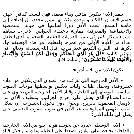
ز الأذن بتكوين مدقق وبناء معقد، فهي ليست كباقي أجهزة
الإنسان كالكبد والمعدة مثلا، لها عمل محدد، بل إضافة إلى
 السمع، تلعب الأذن دورا أساسيا في حياتنا الشخصية
جتماعية والمعرفية مقارنة بأعضاء الحواس الأخرى. يساهم
 بشكل كبير في تنمية القدرات العقلية والشعورية لدى الطفل
اء من الأيام الأولى من عمره. ولعظيم أمر هذه الوظيفة جاء
ا في القرآن الكريم عدة مرات، قال الله سبحانه وتعالى في
 كتابه:
“قُلْ هُوَ الَّذِي أَنشَأَكُمْ وَجَعَلَ لَكُمُ السَّمْعَ وَالْاَبْصَارَ
ْئِدَةَ قَلِيلًا مَّا تَشْكُرُونَ”
[الملك، 24].
ن الأذن من ثلاثة أجزاء:
أذن الخارجية التي تتركب من الصوان الذي يتكون من مادة
فية، ويحمل طيات وليات يعكس بواسطتها موجات الصوت
قطة ليوصلها إلى الداخل، وقناة الأذن الخارجية التي تحتوي على
 الصماخ الذي يعمل على إخراج الجراثيم، وتنظيف الأذن من
ساخ المحمولة بالرياح، ويحول دون دخول الحشرات. إن شكل
اة الكهفي المملوء يساعد الأذن في تقوية الصوت الضعيف حتى
لى طبلة الأذن؛
أذن الوسطى عبارة عن تجويف هوائي يقع بين الأذن الخارجية
خلية يحافظ على توازن الضغط على الطبلة وذلك من خلال قناة