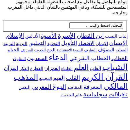
للتواصل والتفاعل مع أصحاب الفضيلة العلماء، وجمهور
فحين للشبكة، وباقي المهتمين بالشأن الديني داخل المغرب
جه.
ابن القطان
الأسرة
الإسلام
الأسوة
 النسب
الأندلس
سان
التأويل
التخليق
الاقتصاد
التجديد
التربية
الإيمان
التربية
التصوّف
الحياة
ية
الحج
التطرف
التنمية الاقتصادية
الحديث الشريف
الدعاء
الخطاب الشرعي
السعديون
اب
السلوك
شباب
العلم
القرآن
العمران
الطب
الفطرة
الفكر
العلماء
رآن الكريم
المذهب
القلب
القيم
المجتمع
الكي
المعرفة
النبوغ المغربي
النفس
المقاصد
لالت
سجلماسة
علم الحديث