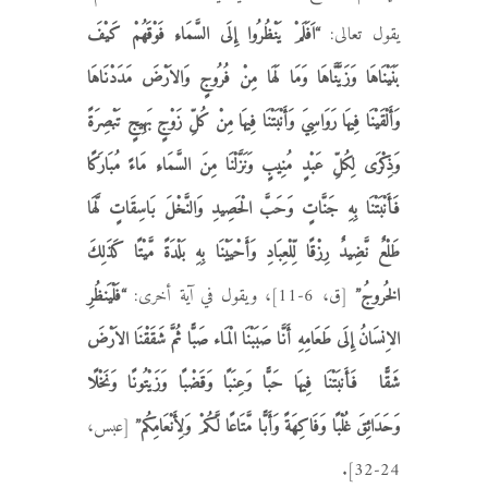
يقول تعالى:
“اَفَلَمْ يَنْظُرُوا إِلَى السَّمَاءِ فَوْقَهُمْ كَيْفَ
بَنَيْنَاهَا وَزَيَّنَّاهَا وَمَا لَهَا مِنْ فُرُوجٍ وَالاَرْضَ مَدَدْنَاهَا
وَأَلْقَيْنَا فِيهَا رَوَاسِيَ وَأَنْبَتْنَا فِيهَا مِنْ كُلِّ زَوْجٍ بَهِيجٍ تَبْصِرَةً
وَذِكْرَى لِكُلِّ عَبْدٍ مُنِيبٍ وَنَزَّلْنَا مِنَ السَّمَاءِ مَاءً مُبَارَكًا
فَأَنْبَتْنَا بِهِ جَنَّاتٍ وَحَبَّ الْحَصِيدِ وَالنَّخْلَ بَاسِقَاتٍ لَّهَا
طَلْعٌ نَّضِيدٌ رِزْقًا لِّلْعِبَادِ وَأَحْيَيْنَا بِهِ بَلْدَةً مَّيْتًا كَذَلِكَ
الخُروجُ”
[ق، 6-11]، ويقول في آية أخرى:
“فَلْيَنظُرِ
الاِنسَانُ إِلَى طَعَامِهِ أَنَّا صَبَبْنَا الْمَاء صَبًّا ثُمَّ شَقَقْنَا الاَرْضَ
شَقًّا فَأَنبَتْنَا فِيهَا حَبًّا وَعِنَبًا وَقَضْبًا وَزَيْتُونًا وَنَخْلًا
وَحَدَائِقَ غُلْبًا وَفَاكِهَةً وَأَبًّا مَّتَاعًا لَّكُمْ وَلِأَنْعَامِكُم”
[عبس،
24-32].