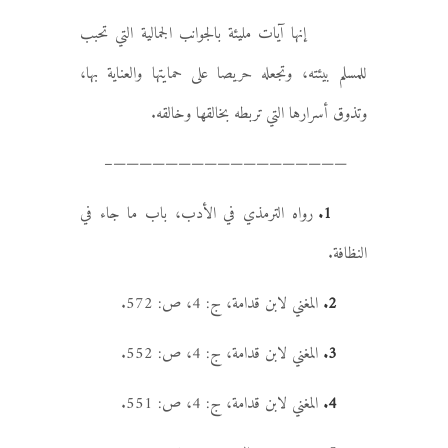
إنها آيات مليئة بالجوانب الجمالية التي تحبب
للمسلم بيئته، وتجعله حريصا على حمايتها والعناية بها،
وتذوق أسرارها التي تربطه بخالقها وخالقه.
——————————————————–
1.
رواه الترمذي في الأدب، باب ما جاء في
النظافة.
2.
المغني لابن قدامة، ج: 4، ص: 572.
3.
المغني لابن قدامة، ج: 4، ص: 552.
4.
المغني لابن قدامة، ج: 4، ص: 551.