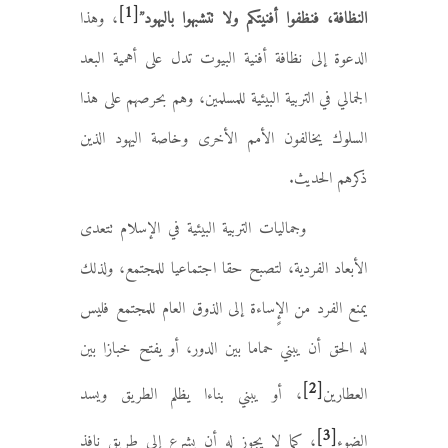
[1]
النظافة، فنظفوا أفنيتكم ولا تتشبهوا باليهود”
، وهذا
الدعوة إلى نظافة أفنية البيوت تدل على أهمية البعد
الجمالي في التربية البيئية للمسلمين، وهم بحرصهم على هذا
السلوك يخالفون الأمم الأخرى وخاصة اليهود الذين
ذكرهم الحديث.
وجماليات التربية البيئية في الإسلام تتعدى
الأبعاد الفردية، لتصبح حقا اجتماعيا للمجتمع، ولذلك
يمنع الفرد من الإٍساءة إلى الذوق العام للمجتمع فليس
له الحق أن يبني حماما بين الدور، أو يفتح خبازا بين
[2]
العطارين
، أو يبني بناءا يظلم الطريق ويسد
[3]
الضوء
، كما لا يجوز له أن يشرع إلى طريق نافذ