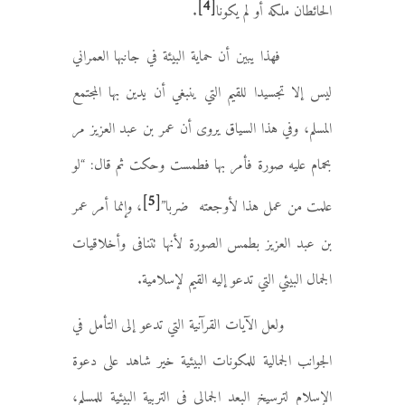
[4]
الحائطان ملكه أو لم يكونا
.
فهذا يبين أن حماية البيئة في جانبها العمراني
ليس إلا تجسيدا للقيم التي ينبغي أن يدين بها المجتمع
المسلم، وفي هذا السياق يروى أن عمر بن عبد العزيز مر
بحمام عليه صورة فأمر بها فطمست وحكت ثم قال: “لو
[5]
علمت من عمل هذا لأوجعته ضربا”
، وإنما أمر عمر
بن عبد العزيز بطمس الصورة لأنها تتنافى وأخلاقيات
الجمال البيئي التي تدعو إليه القيم لإسلامية.
ولعل الآيات القرآنية التي تدعو إلى التأمل في
الجوانب الجمالية للمكونات البيئية خير شاهد على دعوة
الإسلام لترسيخ البعد الجمالي في التربية البيئية للمسلم،