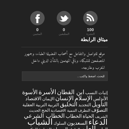
0
0
100
النشرة
المتلبعين
المحبين
ميثاق الرابطة
موقع للتواصل والتفاعل مع أصحاب الفضيلة العلماء، وجمهور
المتصفحين للشبكة، وباقي المهتمين بالشأن الديني داخل
المغرب وخارجه.
الأسرة
ابن القطان
الأسوة
إثبات النسب
الإسلام
الإنسان
الاقتصاد
الأندلس
الإيمان
التخليق
التأويل
التجديد
التربية العقلية
التربية
التصوّف
الحج
التطرف
التنمية الاقتصادية
الحديث
الخطاب الشرعي
الخطاب
الحياة
الشريف
الشباب
الدعاء
السعديون
السلوك
العلم