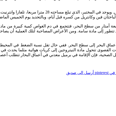
ومن خلال هذه الفتحة أيضا يتم تزويد الباحثين بالطعام والم
ة أمتار من سطح البحر، فتتجمع في دم الغواص كمية كبيرة من مادة 
ن تتطور إلى مادة سامة. ومن الأعراض المصاحبة لتلك العملية أن يصا
عماق البحر إلى سطح البحر. ففي حال تقل نسبة الضغط في المحيط بس
ات القصوى تتحول مادة النيتروجين إلى كريات هوائية مثلما يحدث في ا
 الصحية، فإن الإقامة في برميل معدني في أعماق البحار تتطلب أعصاب
pintere
أرسل الى صديق