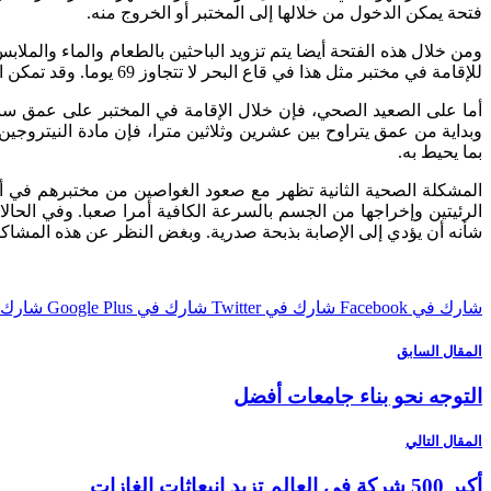
فتحة يمكن الدخول من خلالها إلى المختبر أو الخروج منه.
للإقامة في مختبر مثل هذا في قاع البحر لا تتجاوز 69 يوما. وقد تمكن الباحثان فين وكانتريل من كسره قبل أيام، وبالتحديد يوم الخميس الماضي (11 من ديسمبر).
أما على الصعيد الصحي، فإن خلال الإقامة في المختبر على عمق سبع
وبداية من عمق يتراوح بين عشرين وثلاثين مترا، فإن مادة النيتروجي
بما يحيط به.
المشكلة الصحية الثانية تظهر مع صعود الغواصين من مختبرهم في أ
الرئيتين وإخراجها من الجسم بالسرعة الكافية أمرا صعبا. وفي الحال
شأنه أن يؤدي إلى الإصابة بذبحة صدرية. وبغض النظر عن هذه المشاكل
شارك في Facebook
شارك في Twitter
شارك في Google Plus
شارك في st
المقال السابق
التوجه نحو بناء جامعات أفضل
المقال التالي
أكبر 500 شركة في العالم تزيد انبعاثات الغازات