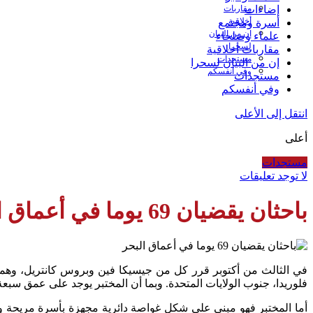
مقاربات
إضاءات
أخلاقية
أسرة ومجتمع
إن من البيان
علماء وصلحاء
لسحرا
مقاربات أخلاقية
مستجدات
إن من البيان لسحرا
وفي أنفسكم
مستجدات
وفي أنفسكم
انتقل إلى الأعلى
أعلى
مستجدات
لا توجد تعليقات
باحثان يقضيان 69 يوما في أعماق البحر
في الثالث من أكتوبر قرر كل من جيسيكا فين وبروس كانتريل، وهما
فلوريدا، جنوب الولايات المتحدة. وبما أن المختبر يوجد على عمق سبعة أ
أما المختبر فهو مبني على شكل غواصة دائرية مجهزة بأسرة مريحة وم