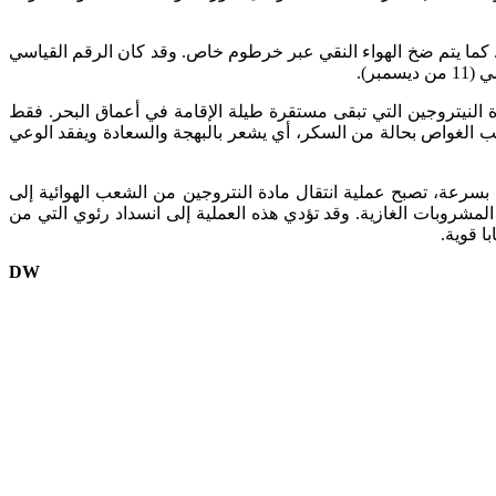
اء والملابس. ويوجد في المختبر، الذي تبلغ مساحته 28 مترا مربعا، تلفازا وانترنيت. كما يتم ضخ الهواء النقي عبر خرطوم خاص. وقد كان الرقم القياسي
النيتروجين التي تبقى مستقرة طيلة الإقامة في أعماق البحر. فقط
حب الغواص بحالة من السكر، أي يشعر بالبهجة والسعادة ويفقد الوعي
رعة، تصبح عملية انتقال مادة النتروجين من الشعب الهوائية إلى
لمشروبات الغازية. وقد تؤدي هذه العملية إلى انسداد رئوي التي من
ا قوية.
DW