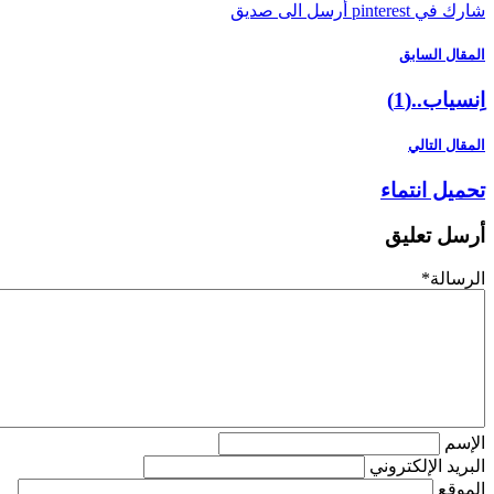
pinterest
أرسل الى صديق
ل السابق
اب..(1)
 التالي
ل انتماء
 تعليق
لة
*
م
د الإلكتروني
ع