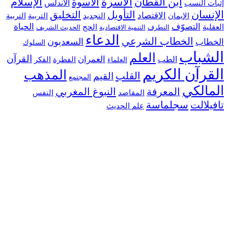
ابن القطان
الأسرة
الإسلام
الأسوة
 النسب
الأندلس
سان
التأويل
التخليق
الاقتصاد
التجديد
التربية
الإيمان
التربية
التصوّف
الحياة
ية
الحج
التطرف
التنمية الاقتصادية
الحديث الشريف
الدعاء
الخطاب الشرعي
السعديون
اب
السلوك
شباب
العلم
القرآن
العمران
الطب
الفطرة
الفكر
العلماء
رآن الكريم
المذهب
القلب
القيم
المجتمع
الكي
المعرفة
النبوغ المغربي
النفس
المقاصد
لالت
سجلماسة
علم الحديث