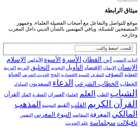
ق الرابطة
للتواصل والتفاعل مع أصحاب الفضيلة العلماء، وجمهور
فحين للشبكة، وباقي المهتمين بالشأن الديني داخل المغرب
جه.
ابن القطان
الأسرة
الإسلام
الأسوة
 النسب
الأندلس
سان
التأويل
التخليق
الاقتصاد
التجديد
التربية
الإيمان
التربية
التصوّف
الحياة
ية
الحج
التطرف
التنمية الاقتصادية
الحديث الشريف
الدعاء
الخطاب الشرعي
السعديون
اب
السلوك
شباب
العلم
القرآن
العمران
الطب
الفطرة
الفكر
العلماء
رآن الكريم
المذهب
القلب
القيم
المجتمع
الكي
المعرفة
النبوغ المغربي
النفس
المقاصد
لالت
سجلماسة
علم الحديث