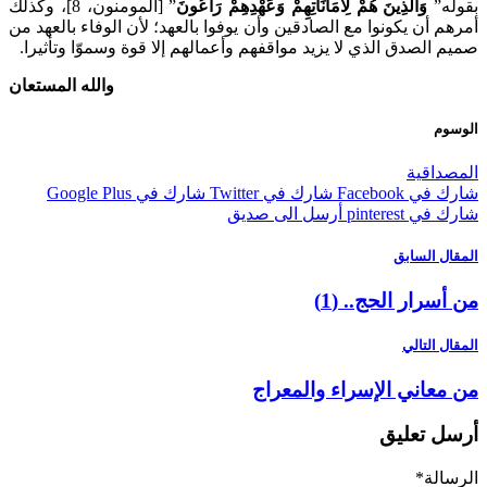
ه”
وَالَّذِينَ هُمْ لِأَمَانَاتِهِمْ وَعَهْدِهِمْ رَاعُونَ
” [المومنون، 8]، وكذلك
 أن يكونوا مع الصادقين وأن يوفوا بالعهد؛ لأن الوفاء بالعهد من
الصدق الذي لا يزيد مواقفهم وأعمالهم إلا قوة وسموّا وتأثيرا.
والله المستعان
م
داقية
 Facebook
شارك في Twitter
شارك في Google Plus
pinterest
أرسل الى صديق
ل السابق
رار الحج.. (1)
 التالي
عاني الإسراء والمعراج
 تعليق
لة
*