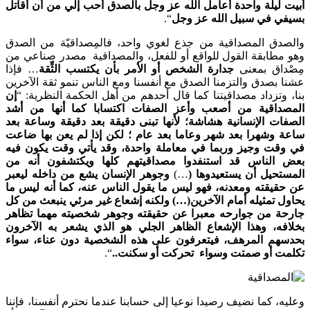
ليلة واحدة أعامل الله عز وجل بالصدق أحب إلي من أن أقاتل
ي في سبيل الله عز وجل
“.
دق المصداقية من جذع لغوي واحد، فالمِصداقيّة من الصدق
مطابقة القول للواقع أو للفعل، والمصداقية مصدر صناعي من
داق بمعنى
جدارة الشخص أو الأمر بأن يكتسب الثِّقة
… فإذا
بصدق والتزمنا الصدق مع أنفسنا ومع الناس تنمو ثقة الآخرين
وتزداد مصداقيتنا كما قال أحدهم من أهل الحكمة النظرية: “
إن
داقية من أصعب وأعز الصفات اكتسابا كما أنها من أشد
ت الإنسانية هشاشة؛ لأنها تبنى دقيقة بعد دقيقة وساعة بعد
 وشهرا بعد شهر وعاما بعد عام ؛ لكن إذا لم يعن بها ضاعت
قت وجيز وربما في معاملة واحدة، وقد يأتي وقت يكون فيه
الناس قد استنفدوا مصداقيتهم كلها ويكتشفون أنه من
تحيل أن يستعيدوها (
…)
وجوهر الإنسان يشع من داخله ليعبر
قيقته ومعدنه، فهو ليس ما يقول الناس عنه، كما أنه ليس ما
 تمثيله أمام الآخرين(…) ولكنه إشعاع غير مرئي ينبعث من كل
ة من جوارحه معبرا عن حقيقته وجوهر شخصيته مهما تظاهر
فه، وهذا الإشعاع الظاهر الجلي هو الذي يشعر به الآخرون
هم المرهف، فيتعرفون على هذه الشخصية دون عناء، سواء
ت أو صمتت وسواء تحركت أو سكنت..
“.
، كما نضيف رصيدا نوعيا إلى حسابنا عندما نحترم أنفسنا، فإننا