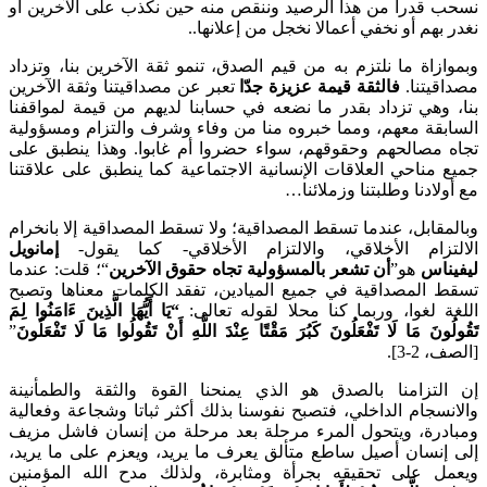
 قدرا من هذا الرصيد وننقص منه حين نكذب على الآخرين أو
بهم أو نخفي أعمالا نخجل من إعلانها..
زاة ما نلتزم به من قيم الصدق، تنمو ثقة الآخرين بنا، وتزداد
يتنا.
فالثقة قيمة عزيزة جدّا
تعبر عن مصداقيتنا وثقة الآخرين
وهي تزداد بقدر ما نضعه في حسابنا لديهم من قيمة لمواقفنا
بقة معهم، ومما خبروه منا من وفاء وشرف والتزام ومسؤولية
 مصالحهم وحقوقهم، سواء حضروا أم غابوا. وهذا ينطبق على
مناحي العلاقات الإنسانية الاجتماعية كما ينطبق على علاقتنا
لادنا وطلبتنا وزملائنا…
قابل، عندما تسقط المصداقية؛ ولا تسقط المصداقية إلا بانخرام
تزام الأخلاقي، والالتزام الأخلاقي- كما يقول-
إمانويل
ناس
هو”
أن تشعر بالمسؤولية تجاه حقوق الآخرين
“؛ قلت: عندما
 المصداقية في جميع الميادين، تفقد الكلمات معناها وتصبح
 لغوا، وربما كنا محلا لقوله تعالى:
“يَا أَيُّهَا الَّذِينَ ءَامَنُوا لِمَ
ونَ مَا لَا تَفْعَلُونَ كَبُرَ مَقْتًا عِنْدَ اللَّهِ أَنْ تَقُولُوا مَا لَا تَفْعَلُونَ
”
2-3].
لتزامنا بالصدق هو الذي يمنحنا القوة والثقة والطمأنينة
سجام الداخلي، فتصبح نفوسنا بذلك أكثر ثباتا وشجاعة وفعالية
درة، ويتحول المرء مرحلة بعد مرحلة من إنسان فاشل مزيف
إنسان أصيل ساطع متألق يعرف ما يريد، ويعزم على ما يريد،
ل على تحقيقه بجرأة ومثابرة، ولذلك مدح الله المؤمنين