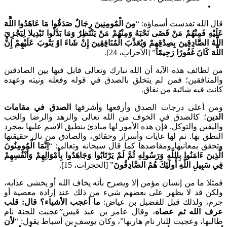
لله تقدست أسماؤه: “
مِنَ الْمُومِنِينَ رِجَالٌ صَدَقُوا مَا عَاهَدُوا اللَّهَ
ِ فَمِنْهُمْ مَنْ قَضَى نَحْبَهُ وَمِنْهُمْ مَنْ يَنْتَظِرُ وَمَا بَدَّلُوا تَبْدِيلا لِيَجْزِيَ
 الصَّادِقِينَ بِصِدْقِهِمْ وَيُعَذِّبَ الْمُنَافِقِينَ إِنْ شَاءَ اوْ يَتُوبَ عَلَيْهِمْ إِنَّ
 كَانَ غَفُورًا رَحِيمًا
” [الاَحزاب، 24].
ائف هذه الآية أن الله تبارك وتعالى قابل فيها بين الصادقين
نافقين؛ فمن لم يتخلق بالصدق في قوله وفعله ونيته وعهده
فيه شائبة من نفاق.
أعلى درجات الصدق وأرفعها وأشرفها
الصدق في مقامات
؛ كالصدق في الخوف من الله تعالى والزهد والرضا والحب
ين والتوكل. فإن هذه الأمور لها مبادئ ينطبق الاسم عليها بمجرد
 بها. ثم لها غايات وأسرار وحقائق، والصادق من نال حقيقتها
 بمعانيها ومقاصدها كما قال سبحانه وتعالى: “
اِنَّمَا الْمُومِنُونَ
َ ءَامَنُوا بِاللَّهِ وَرَسُولِهِ ثُمَّ لَمْ يَرْتَابُوا وَجَاهَدُوا بِأَمْوَالِهِمْ وَأَنْفُسِهِمْ
ِيلِ اللَّهِ أُولَئِكَ هُمُ الصَّادِقُونَ
” [الحجرات، 15].
 ما من إنسان مؤمن إلا ويصرح بأنه يخاف الله أو يخشى عذابه،
 قد لا يظهر على بعضهم شيء من ذلك عند إرادة معصية أو
 ولذلك قيل للفضيل بن عياض:
ما أعجب الأشياء؟ قال: قلب
الله ثم عصاه
، وقال عامر بن عبد قيس”عجبت للجنة نام
ا، وعجبت للنار نام هاربها”، وكان يوسف بن أسباط يقول: “
لأن