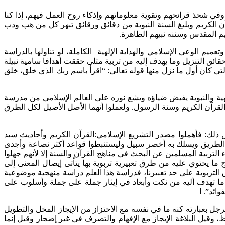
 وفي شحذ قرائحهم وتقوية معلوماتهم وإذكاء روح العمل فيهم، إذا كنا
رآن الكريم وبليغ السنة النبوية من دقائق ورقائق تبهر كل من هب ودب
بهم المقدس وسننه نبيهم الطاهرة.
يم الوعي الإسلامي والهداية الإلهية الكاملة، لو تناولها بالدراسة
 حقائق التنزيل وما يهدف إليه من تربية مثلى حققت أهدافا سامية نبيلة
ي كان أول ما نزل منها قوله تعالى: “اقرأ باسم ربك الذي خلق، خلق
لإلهية والنبوية يفيض ضياؤه ويشع نوره على العالم الإسلامي من مدرسة
القرآن الكريم وسنة الرسول. ولعملوا أنهما الأصل الأصيل لكل الطرق
س ذلك: فأهملوا مصدر التشريع الإسلامي:القرآن الكريم وأحاديث سيد
 الطريق ويسلك به أخصر سبيل وليستنبطوا قواعد أكثر نصاعة وأجدى
اء التربية المسلمين عن البحث في مناهج القرآن والسنة إلا لأنهم جهلوا
 ما يحتوي عليه من طرق تعبيرية تربوية بها يتأتى إيصال المعنى إلى
 التربوية على حد تعبيرنا، فدراسة هذا العلم دراسة منهجية موضوعية
ا تهدف أليه من نكت وأبعاد في إيثار جملة على جملة وأسلوب على
ائد”. ا
لرجل بعبارته كنه ما في نفسه مع الاحتزاز من الإيجاز المخل والتطويل
 وقيل البلاغة الإيجاز مع الإفهام والتصرف في غير إضجار وقيل إنما