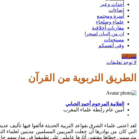
أحداث وعبر
إضاءات
أسرة ومجتمع
علماء وصلحاء
مقاربات أخلاقية
إن من البيان لسحرا
مستجدات
وفي أنفسكم
شذرات
لا توجد تعليقات
الطريق التربوية من القرآن
العلامة المرحوم أحمد الحبابي
أمين عام رابطة علماء المغرب
لقد اعتنى علماء الشرق بقواعد التربية الحديثة فألفوا فيها تأليف عدي
التي كان من بوادرها أن جعلت المربيين المسلمين مدينين لعلماء ال
مترسمين خطاها مقتفين آثارها عاملين على تطبيقها في مدارسهم جاعل