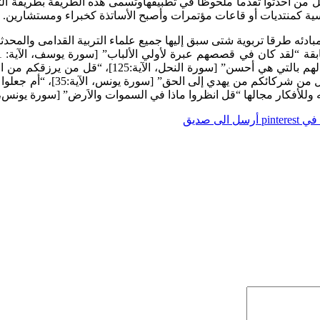
ين، وقد كان المربي “فردريك بيرك” 1924-1862 من أوائل من أحدثوا تقدما ملحوظا في تطبيقهاوتسمى
ية كمنتديات أو قاعات مؤتمرات وأصبح الأساتذة كخبراء ومستشارين.
بادئه طرقا تربوية شتى سبق إليها جميع علماء التربية القدامى والمحدثي
ترسيخ العقيدة الإسلامية وتبثها عن طريق المحاورة وا
ا ماذا في السموات والاَرض” [سورة يونس، الآية111]، واستعمل طريقة القياس فقياس بين الأشباه وا
pintere
أرسل الى صديق