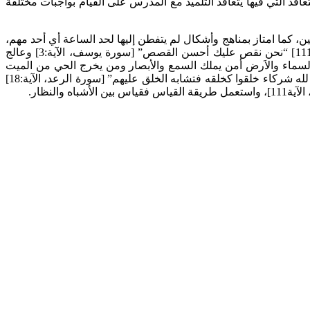
 هذه الطريقة بطريقة التعاقد التي فيها يتعاقد التلميذ مع المدرس على القيام بواجبات مختلفة
ن، كما امتاز بمناهج وأشكال لم يتفطن إليها لحد الساعة أي أحد مهم،
فربى وهذب عن طريق الأخبار بالحوادث الماضية وقصص الأمم السابقة “لقد كان في قصصهم عبرة لأولي الألباب” [سورة يوسف، الآية: 111] “نحن نقص عليك أحسن القصص” [سورة يوسف، الآية:3] وعالج
لمجادلة، “وجادلهم بالتي هي أحسن” [سورة النحل، الآية:125]، “قل من يرزقكم من السماء والاَرض أمن يملك السمع والأبصار ومن يخرج الحي من الميت
ويخرج الميت من الحي ومن يدبر الأمر” [سورة يونس، الآية 31]، “قلهل من شركائكم من يهدي إلى الحق” [سورة يونس، الآية:35]، “أم جعلوا لله شركاء خلقوا كخلقه فتشابه الخلق عليهم” [سورة الرعد، الآية:18]
لنظار.