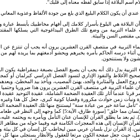
م اسم البلاغة إذا سابق لفظه معناه إلى قلبك”.
ندي أن يكون الكلام البليغ الذي بلغ من جودة الألفاظ وعذوبة المعاني إلى 
ن البلاغة هي البلوغ بأسرار كلامك إلى أفهام مخاطبيك بأبسط عبارة و
 علماء التربية من وضع تلك الطرق البيداغوجية التي يسلكها المقت
ى مقتضى السن والبيئة.
ماء التربية في منتصف القرن العشرين يرون أنه يجب أن تنتزع عن التع
ي أثناء درسه الحاكم بأمره يخبرهم ويحشو أدمغتهم بما يريده لهم م
شون ولا يستنتجون.
التربية بدل ذلك أنه يجب أن يصبغ الفصل بصبغة ديمقراطية يكون المد
تصحيح الأغلاط والنفوذ الإداري لتسود الفصل الدراسي كبرلمان أو كم
روح العمل والمثابرة والجد، يهنئ المصيب، ويأخذ بيد المخطئ، ويعدهم
ن علماء التربية في منتصف القرن العشرين يرون هذا ضروريا وحتميا في 
ر قرنا عندما أثار تلك العقيدة الضخمة الشاملة، عقيدة التوحيد عقيدة
ة ونبات زمن حوادث مكرورة وقضايا كونية كبرى، جعل كل هذا وغيره 
 “تأمل ساعة خير من عبادة سنة” ليستنتج منها تلك العقيدة الضخمة التي
ومدبر أمره، وجه الإنسان إلى النظر في ذاته واصل نشأته “فلينظر ا
صبا ثم شققنا الاَرض شقا فأنبتنا فيها حبا وعنبا” [سورة عبس، الآية 24]، ثم بعد ما يطلق القرآن للإنسان 
رآن الإنسان إلى هذه المعجزات الكامنة فيه وفيما حوله من مظاهر الك
ين، إذ القرآن نزل بلسان عربي مبين ليخاطب كل إنسان في كل بيئة و
لكامل، حيث جعل صفحة الكون مرتعا للعقول والأنظار يستجلى منها كل ع