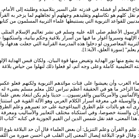
جاح المعلم أو فشله في قدرته على السير بتلاميذه وطلبته إلى الأمام،
لم نقل كلهم هو تكاسلهم وتقليدهم وجهلهم أو تجاهلهم لما يزخر به الق
مدنيين للقواعد التربوية التي يستنبطها علماء التربية المسلمون من كتا
الرسول الأعظم صلى الله عليه وسلم في نشر تعاليم الإسلام المثلى وتعم
الإلهية وسبروا أغوار ما فيها من أسرار بلاغية وحكم بيانية، واستكنهوا
ية المعاصرون لو دخلوا هذه المدرسة القرآنية التي جعلت هدفها، والت
لم” [سورة العلق، الآية:1].
ية يشع منها نور الهداية وتفيض منها قوة البيان، ولكان قبس الهداية ا
التعليمية كاملة وعلى وجه أتم، لو فعلوا ذلك لنهلوا من حياض بلاغة 
علماء الغرب وأن يعيشوا على فتات موائدهم التربوية ولكنهم فعلو عك
رهما الزاخر ما هو في الحقيقة أعظم نبراس لكل معلم مسلم يضيء له
ما والألمانيين والأمريكانيين والفرنسيون… حديثا ولم يكن ابتعاد بعض علم
 والوسيلة في معرفة أسرار الكلام العربي وهو الآلة القوية في استنتاج
رى أنه هو بالذات علم الطرق البيداغوجية على حد تعبيرهم وعلم الطرق
 والسنة خصوصا، وفي استكناه مختلف التعابير والأساليب ومعرفة م
ذا المعنى، فقد نقل شمس الدين ابن القيم الجوزية في كتابه “كتاب الفو
 علم و القرآن وعلم التنزيل: أن بعض العلماء قال أن حد البلاغة بلوغ ا
 وقال قوم: البلاغة إيصال المعنى إلى القلب في أحسن صورة من اللفظ،