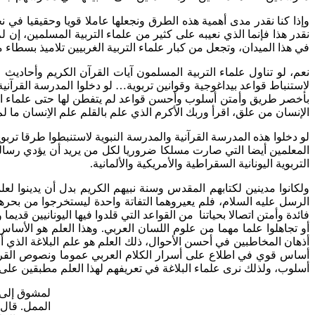
وإذا كنا نقدر مدى أهمية هذه الطرق ونجعلها عاملا قويا وحقيقيا في ن
نقدر هذا فإنما الذي نعيبه على كثير من علماء التربية المسلمين، إن 
في هذا الميدان، وتجعل من كبار علماء التربية الغربيين تلاميذ بسطاء 
نعم، لو تناول علماء التربية المسلمون آيات القرآن الكريم وأحاديث 
لاستنباط قواعد بيداغوجية وقوانين تربوية… لو دخلوا المدرسة القرآنية 
بأخصر طريق وأمتن أسلوب وأحسن قواعد لم يتفطن لها حتى علماء الترب
الإنسان من علق، اقرأ وربك الأكرم الذي علم بالقلم علم الاِنسان ما لم يع
لو دخلوا هذه المدرسة القرآنية والمدرسة النبوية لاستنبطوا طرقا تربو
المعلمين أيضا التي صارت مسلكا ضروريا لكل من يريد أن يؤدي رسالته 
التربوية اليونانية السقراطية والأمريكية والألمانية.
ولكانوا مدينين لكتابهم المقدس وسنة نبيهم الكريم بدل أن يدينوا ل
الرسل عليه السلام، فلم يعيروهما التفاتة واحدة ليستخرجوا من بح
فائدة وأمتن اتصالا بحياتنا من القواعد التي قلدوا فيها اليونانيين قدي
أو تجاهلوا علما مهما من علوم اللسان العربي. وهذا العلم هو الأساس
أذهان المخاطبين في أحسن الأحوال، ذلك العلم هو علم البلاغة الذي أ
أساس قوي في اطلاع على أسرار الكلام العربي عموما ونصوص القرآن
أسلوب، ولذلك نرى علماء البلاغة في تعريفهم لهذا العلم مطبقين على ه
لمشوق
إلى
الممل. قال: