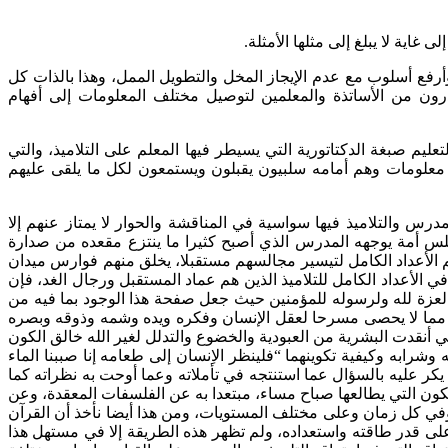
غاية لا يبلغ إلى مثلها الأمثلة.
أرفع أسلوب مع عدم الإيجاز المخل والتطويل الممل، وهذا بالذات كل
درون من الأساتذة والمعلمين لتوصيل مختلف المعلومات إلى أفهام
ليم صبغة الدكتاتورية التي يسيطر فيها المعلم على التلاميذ، والتي
ن معلومات وهم أمامه سلبيون يقبلون ويستمعون لكل ما يلقى عليهم
رس والتلاميذ فيها سواسية في المناقشة والحوار لا يمتاز عنهم إلا
جلس أمة يوجهه المدرس الذي أصبح كثيرا ما ينتزع مقعده من صدارة
 الأعداد الكامل لتيسير مجالسهم مستقبلا، يخلق منهم فوارس ميدان
الأعداد الكامل للتلاميذ الذين هم عماد المستقبل ورجال الغد، فإن
 العزة لله ولرسوله للمؤمنين حيث جعل صفحة هذا الوجود بما فيه من
مما لا يحصى مسرحا لعقل الإنسان وفكره ويده وشمه وذوقه وبصره
 أنقدت البشرية من العبودية والخضوع والتدلل لغير الله خالق الكون
لاِنسان مما خلق” [سورة طارق، الآية:5] كما وجهه إلى النظر في طعامه وشرابه وكيفية تكوينهما “فلينظر الاِنسان إلى طعامه إنا صببنا الماء
عنان التأمل ويأمره به ويحتمه عليه، يكر عليه بالسؤال عما استنتجه في تأملاته وعما أوحت به نظراته كما
ون التي يطالعها صباح مساء، مبتعدا به عن الفلسفات المعقدة، وعن
في كل زمان وعلى مختلف المستويات، ومن هذا أيضا نأخذ أن القرآن
لى قدر طاقته واستعداده، ولم تظهر هذه الطريقة إلا في مستهل هذا