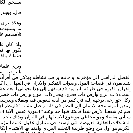
يستحق الكلا
قال: ويجوز ع
وهكذا نرى أ
ما يستهدفه
تلاميذهم عل
وإذا كان عل
يكون بها ف
فقط لا يناق
ويرى علماء 
بالتوجيه و
الفصل الدراسي إلى مؤخرته أو جانبه يراقب نشاطه ويذكي في أفراده 
يتسابقون في فصاحة القول وصواب التفكير والاتزان في العمل، إذا كا
القرآن الكريم في طرقه التربوية قد سبقهم إلى هذا بحوالي أربعة عش
أسماء ذات أبراج وأرض ذات فجاج، وبحار ذات أمواج وأرض ذات خضر
وكل جوارحه، يوجهه إليه في كثير من آياته ليغوص فيه ويتملاه ويدرسه
سيأتي مفصلا وموضحا في موضوع الاستفهام في القرآن وبذلك يأخذ الق
المشكلات العقلية العويصة التي ليست في متناول عقول عامة المؤمن
الكريم هو أول من وضع طريقة التعليم الفردي واهتم بها الاهتمام ا