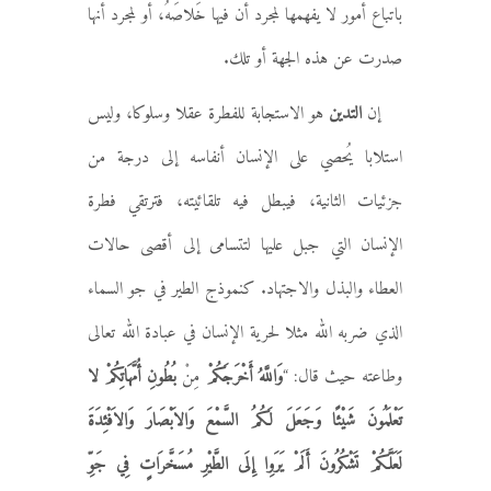
باتباع أمور لا يفهمها لمجرد أن فيها خَلاصَهُ، أو لمجرد أنها
صدرت عن هذه الجهة أو تلك.
إن
التدين
هو الاستجابة للفطرة عقلا وسلوكا، وليس
استلابا يُحصي على الإنسان أنفاسه إلى درجة من
جزئيات الثانية، فيبطل فيه تلقائيته، فترتقي فطرة
الإنسان التي جبل عليها لتتسامى إلى أقصى حالات
العطاء والبذل والاجتهاد. كنموذج الطير في جو السماء
الذي ضربه الله مثلا لحرية الإنسان في عبادة الله تعالى
وطاعته حيث قال: “
وَاللَّهُ أَخْرَجَكُمْ
مِنْ
بُطُونِ أُمَّهَاتِكُمْ لا
تَعْلَمُونَ شَيْئًا وَجَعَلَ لَكُمُ السَّمْعَ وَالاَبْصَارَ وَالاَفْئِدَةَ
لَعَلَّكُمْ تَشْكُرُونَ
أَلَمْ يَرَوِا إِلَى الطَّيْرِ مُسَخَّرَاتٍ فِي جَوِّ