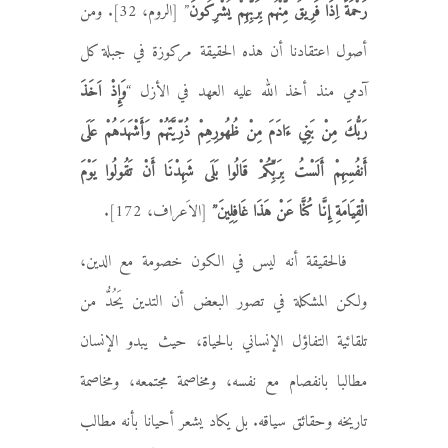
رَحْمَةً اِذَا فَرِيقٌ مِّنْهُم بِرَبِّهِمْ يُشْرِكُونَ
” [الروم، 32]. ومن
أصول اعتقادنا أن هذه الحقيقة مركوزة في جبلة كل
آدمي منذ أخذ الله عليه العهد في الأزل “
وَإِذْ اَخَذَ
رَبُّكَ
مِنْ
بَنِي ءَادَمَ
مِنْ ظُهُورِهِمْ ذُرِّيَّتَهُمْ وَأَشْهَدَهُمْ عَلَى
أَنفُسِهِمْ أَلَسْتُ بِرَبِّكُمْ قَالُوا بَلَى شَهِدْنَا أَنْ تَقُولُوا يَوْمَ
الْقِيَامَةِ إِنَّا كُنَّا عَنْ هَذَا غَافِلِينَ”
[الاَعراف، 172].
فالحقيقة أنه ليس في الكون خصومة مع الدين،
ولكن المشكلة في تصور البعض أن التدين يَحُدُّ من
تلقائية التفاؤل الإنساني بالحياة، حيث يبدو الإنسان
مطالبا بانفصام مع نفسه، ومخاصمة مجتمعه، ومخاصمة
تاريخه وحقائق سياقه. بل يكاد يشعر أحيانا بأنه مطالب