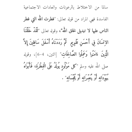
سالما من الاختلاط بالرعونات والعادات الاجتماعية
الفاسدة فهي المراد من قوله تعالى: “
فطرت الله التي فطر
الناس عليها لا تبديل لخلق الله”،
وقوله تعالى “
لَقَدْ خَلَقْنَا
الاِنسَانَ فِي أَحْسَنِ تَقْوِيمٍ ثُمَّ رَدَدْنَاهُ أَسْفَلَ سَافِلِينَ إِلاَّ
الَّذِينَ ءَامَنُوا وَعَمِلُوا الصَّالِحَاتِ
” [التين، 4-6]، وقوله
صلى الله عليه وسلم “
كل مَوْلُودٍ يُولَدُ عَلَى الْفِطْرَةِ، فَأَبَوَاهُ
يُهَوِّدَانِهِ أَوْ يُنَصِّرَانِهِ أَوْ يُمَجِّسَانِهِ
” .