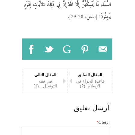
السَّمَاءِ مَا يُمْسِكُهُنَّ إِلَّا اللَّهُ إِنَّ فِي ذَلِكَ ءَلاَيَاتٍ لِقَوْمٍ
يُومِنُونَ
” [النحل، 78-79].
المقال السابق
المقال التالي
قاعدة الجزاء في
في فقه
الإسلام..(2)
التوصيل…(1)
أرسل تعليق
الرسالة
*