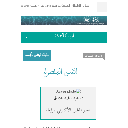
ميثاق الرابطة | الجمعة 22 صفر 1448 هـ - 7 غشت 2026 م
إتصل بنا
الرئيسية
الكتاب الذهبي
أبواب العدد
إضاءات
مستجدات
الإفتتاحية
أحداث وعبر
أسرة ومجتمع
وفي أنفسكم
علماء وصلحاء
مقاربات أخلاقية
إن من البيان لسحرا
كَيْفَ نَرتقي بأنفُسنا
لا توجد تعليقات
الدّين الفطرة
د. عبد الحميد عشاق
عضو المجلس الأكاديمي للرابطة