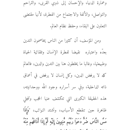
وعمارة الدنيا، والإحسان إلى ذوي القربى، والتراحم
والتواصل، والألفة والاجتماع من الفطرة؛ لأنها مقتضى
التعاون على البقاء، وحفظ نظام العالم.
ومن المؤسف، أن كثيرا من الناس يخاصمون التدين
بعدّه واعتباره نقيضا لفطرة الإنسان وتلقائية الحياة
وطبيعتها، وغالبا ما يخلطون هنا بين التدين والدين؛ فالعالم
كله لا يرفض الدين، وكل إنسان لا يرفض في أعماق
ذاته الداخلية، وفي سر أسراره وجود الله ووحدانيته؛
هذه الحقيقة الكبرى التي تتكشف عنها الحجب وتنجلي
ظاهرة حين تنقطع الأسباب، وتشتد النوائب، “
وَإِذَا
مَسَّ النَّاسَ ضُرٌّ دَعَوْا رَبَّهُم مُّنِيبِينَ إِلَيْهِ
ثُمَّ إِذَا أَذَاقَهُم مِّنْهُ