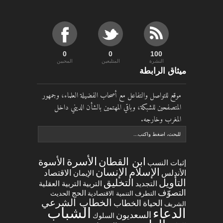
0
0
100
النشرة
المتلبعين
المحبين
ميثاق الرابطة
موقع للتواصل والتفاعل مع أصحاب الفضيلة العلماء، وجمهور
المتصفحين للشبكة، وباقي المهتمين بالشأن الديني داخل
المغرب وخارجه.
الأسرة
ابن القطان
الأسوة
إثبات النسب
الإسلام
الإنسان
الاقتصاد
الأندلس
الإيمان
التخليق
التأويل
التجديد
التربية العقلية
التربية
التصوّف
الحج
التطرف
التنمية الاقتصادية
الحديث
الخطاب الشرعي
الخطاب
الحياة
الشريف
الشباب
الدعاء
السعديون
السلوك