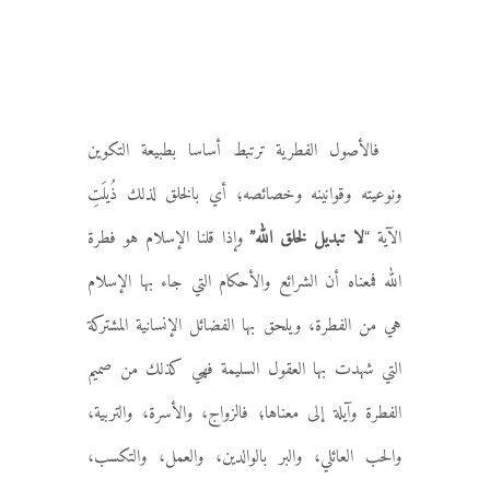
فالأصول الفطرية ترتبط أساسا بطبيعة التكوين
ونوعيته وقوانينه وخصائصه؛ أي بالخلق لذلك ذُيلَتِ
الآية “
لا تبديل لخلق الله”
وإذا قلنا الإسلام هو فطرة
الله فمعناه أن الشرائع والأحكام التي جاء بها الإسلام
هي من الفطرة، ويلحق بها الفضائل الإنسانية المشتركة
التي شهدت بها العقول السليمة فهي كذلك من صميم
الفطرة وآيلة إلى معناها؛ فالزواج، والأسرة، والتربية،
والحب العائلي، والبر بالوالدين، والعمل، والتكسب،