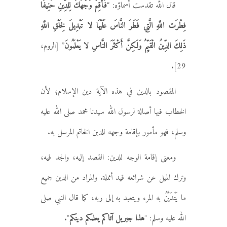
قال الله تقدست أسماؤه: “
فَأَقِمْ وَجْهَكَ لِلدِّينِ حَنِيفًا
فِطْرَت اللَّهِ الَّتِي فَطَرَ النَّاسَ عَلَيْهَا لا تَبْدِيلَ لِخَلْقِ اللَّهِ
ذَلِكَ الدِّينُ الْقَيِّمُ وَلَكِنَّ أَكْثَرَ النَّاسِ لا يَعْلَمُونَ
” [الروم،
29].
المقصود بالدين في هذه الآية دين الإسلام؛ لأن
الخطاب فيها أصالة لرسول الله سيدنا محمد صلى الله عليه
وسلم؛ فهو مأمور بإقامة وجهه للدين الخاتم المرسل به.
ومعنى إقامة الوجه للدين: القصد إليه، والجد فيه،
وترك الميل عن شرائعه قيد أنملة. والمراد من الدين جميع
ما يَتَدَيَّنُ به المرء ويتعبد به إلى ربه، كما قال النبي صلى
الله عليه وسلم: “
هذا جبريل آتاكم يعلمكم دينكم
“.