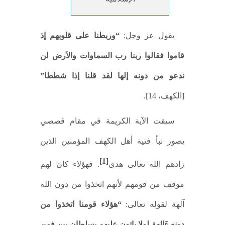
يقول عز وجل:
“وربطنا على قلوبهم إذ
قاموا فقالوا ربنا رب السماوات والاَرض لن
ندعو من دونه إلها لقد قلنا إذا شططا”
[الكهف، 14].
سيقت الآية الكريمة في مقام قصصي
يصور نبأ فتية أهل الكهف المؤمنين الذين
[1]
زادهم الله تعالى هدى
. فهؤلاء كان لهم
موقف من قومهم لأنهم اتخذوا من دون الله
آلهة لقوله تعالى:
“هؤلاء قومنا اتخذوا من
دونه ءَالهة لولا ياتون عليهم بسلطان بين فمن