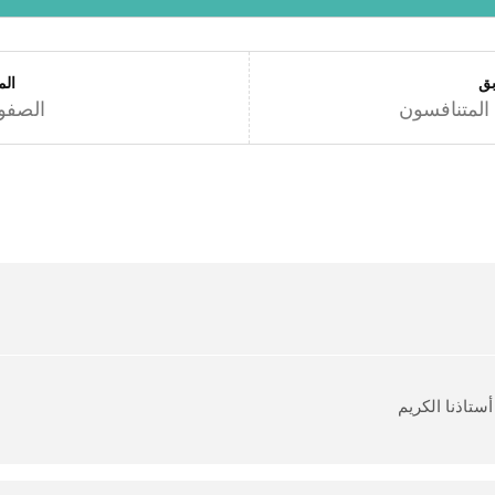
بق
الم
المتنافسون
الصفوة
أستاذنا الكريم