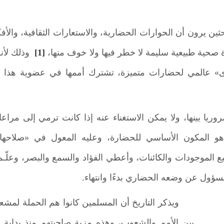
ثين يرون أن الحوارات الحضارية، والاستعارات الثقافية، والأفكا
صحية طبيعية سليمة لا خطر فيها ولا خوف منها،
[1]
وذلك لأن
» عالمي لحضارات متميزة، تشترك أممها في عضوية هذا ال
روريا بينها، ولا يمكن الاستغناء عنه إذا كانت ترمي إلى مرا
 هو المكون الأساسي للحضارة، وعليه المعول في «صلاحها»
 الموجودات والكائنات، وأعطي الفؤاد والسمع والبصر، وعلّـم
سؤول عن وضعه الحضاري بدءًا وانتهاء.
ويذكر التاريخ أن المسلمين كانوا هم الحملة لمش
بين الأمم والشعوب، وهذه مزية صاحبتهم منذ بداية وج