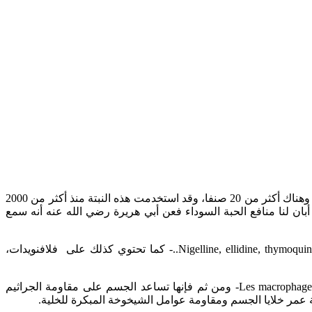
للحبة السوداء -Nigelle sativa- أسماء أخرى كالكمون الأسود، والكمون الهندي، وحبة البركة.. تنتمي هذه النبتة إلى العائلة النباتية الشققية، وهناك أكثر من 20 صنفا، وقد استخدمت هذه النبتة منذ أكثر من 2000
ن لنا منافع الحبة السوداء فعن أبي هريرة رضي الله عنه أنه سمع
أثبتت الدراسات البيوكيميائية أن الحبة السوداء تحتوي على عدة مواد فعالة مثل -Nigelline, ellidine, thymoquinone, nigellone, thymol, oxy-coumarin, ascorbic acid..- كما تحتوي كذلك على فلافنويدات،
تقوي الحبة السوداء جهاز المناعة حيث تبث أنها تؤدي إلى الزيادة في عدد ونشاط خلايا ” “T اللمفاوية القاتلة وتنشيط الخلايا البالعة -Les macrophages- ومن ثم فإنها تساعد الجسم على مقاومة الجراثيم
عمر خلايا الجسم ومقاومة عوامل الشيخوخة المبكرة للخلية.