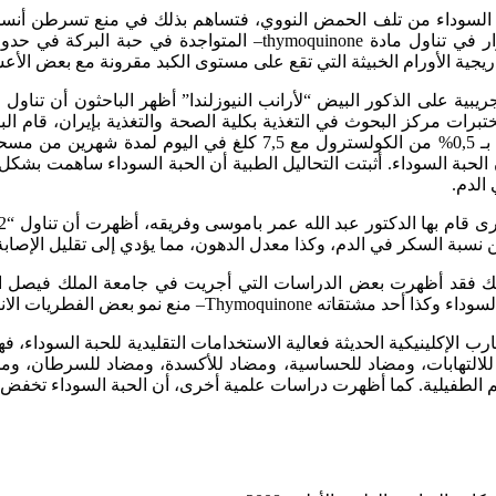
كما يفيد الاستمرار في تناول مادة thymoquinone– ا
جية الأورام الخبيثة التي تقع على مستوى الكبد مقرونة مع بعض الأع
يبية على الذكور البيض “لأرانب النيوزلندا” أظهر الباحثون أن تنا
حمية غذائية غنية بـ 0,5% من الكولسترول مع 7,5 كلغ
 الحبة السوداء. أثبتت التحاليل الطبية أن الحبة السوداء ساهمت ب
الدم.
سبة السكر في الدم، وكذا معدل الدهون، مما يؤدي إلى تقليل الإصاب
ك فقد أظهرت بعض الدراسات التي أجريت في جامعة الملك فيصل الدما
نع نمو بعض الفطريات الانتهازية التي تظهر مع نقص المناعة مثل -Aspergillus niger-
رب الإكلينيكية الحديثة فعالية الاستخدامات التقليدية للحبة السوداء، ف
لالتهابات، ومضاد للحساسية، ومضاد للأكسدة، ومضاد للسرطان، ومحف
 الطفيلية. كما أظهرت دراسات علمية أخرى، أن الحبة السوداء تخفض آثا