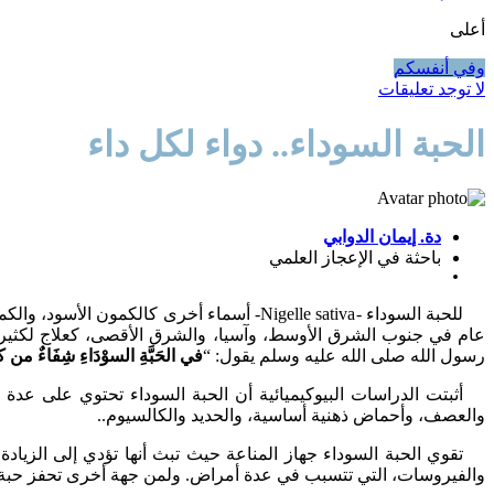
أعلى
وفي أنفسكم
لا توجد تعليقات
الحبة السوداء.. دواء لكل داء
دة. إيمان الدوابي
باحثة في الإعجاز العلمي
عام في جنوب الشرق الأوسط، وآسيا، والشرق الأقصى، كعلاج لكثير م
رسول الله صلى الله عليه وسلم يقول: “
في الحَبَّةِ السوْدَاءِ شِفَاءٌ من كل
والعصف، وأحماض ذهنية أساسية، والحديد والكالسيوم..
والفيروسات، التي تتسبب في عدة أمراض. ولمن جهة أخرى تحفز حبة ا