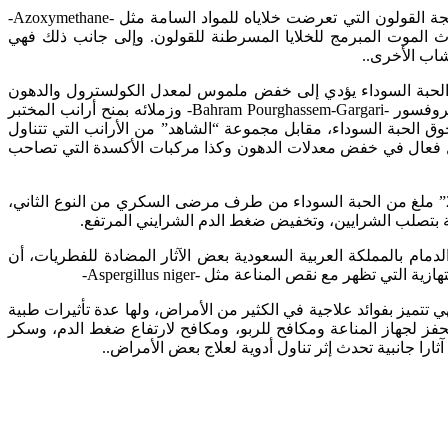
كما تحد الحبة السوداء من تلف الحمض النووي، فتساهم بذلك في منع تسرطن أنسجة القولون التي تعرضت خلاياه للمواد السامة مثل -Azoxymethane-
لمتواجدة في حبة البركة في حدوث الموت المبرمج للخلايا المسرطنة للقولون. وإلى جانب ذلك فهي
شاب الأخرى..
ول الحبة السوداء يؤدي إلى خفض ملموس لمعدل الكولسترول والدهون
في الدم. ففي مختبرات مركز البحوث في التغذية بكلية الصحة والتغذية بإيران، قام البروفسور -Bahram Pourghassem-Gargari- وزملائه بمنح أرانب المختبر
 في اليوم لمدة شهرين من مسحوق الحبة السوداء، مقابل مجموعة “الشاهد” من الأرانب التي تتناول
شكل فعال في خفض معدلات الدهون وكذا مركبات الأكسدة التي تصاحب
في دراسة أخرى قام بها الدكتور عبد الله عمر باموسى وفريقه، أظهرت أن تناول “2” ملغ من الحبة السوداء من طرف مرضى السكري من النوع الثاني،
ة بتصلب الشرايين، وتخفيض ضغط الدم الشرايني المرتفع.
م بالمملكة العربية السعودية بعض الآثار المضادة للفطريات، أن
هي تتميز بفوائد علاجية في الكثير من الأمراض، ولها عدة تأثيرات طبية
ز لجهاز المناعة ومكافح للربو، ومكافح لارتفاع ضغط الدم، وسكر
را جانبية تحدث إثر تناول أدوية لعلاج بعض الأمراض..