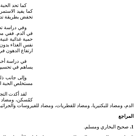
تخفض بطريقة تدري
وفي دراسة تجر
نفس الغذاء بدون
ارتفاع الدهون في 
يساهم في تحسين ن
وإلى جانب ذل
مستخلص الحبة السوداء وكذا أحد مشتقاته Thymoquinone– م
لقد أكدت التجا
كمُسكن، ومضاد ل
الدم، ومضاد للبكتيريا، ومضاد للفطريات، ومضاد للفيروسات والجراثيم
المراجع
1.
صحيح البخاري ومسلم.