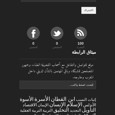
0
0
100
النشرة
المتلبعين
المحبين
ميثاق الرابطة
موقع للتواصل والتفاعل مع أصحاب الفضيلة العلماء، وجمهور
المتصفحين للشبكة، وباقي المهتمين بالشأن الديني داخل
المغرب وخارجه.
الأسرة
ابن القطان
الأسوة
إثبات النسب
الإسلام
الإنسان
الاقتصاد
الأندلس
الإيمان
التخليق
التأويل
التجديد
التربية العقلية
التربية