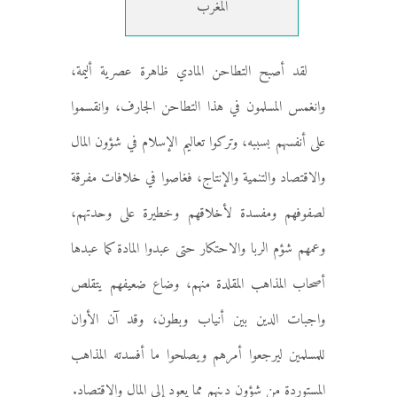
المغرب
لقد أصبح التطاحن المادي ظاهرة عصرية أليمة،
وانغمس المسلمون في هذا التطاحن الجارف، وانقسموا
على أنفسهم بسببه، وتركوا تعاليم الإسلام في شؤون المال
والاقتصاد والتنمية والإنتاج، فغاصوا في خلافات مفرقة
لصفوفهم ومفسدة لأخلاقهم وخطيرة على وحدتهم،
وعمهم شؤم الربا والاحتكار حتى عبدوا المادة كما عبدها
أصحاب المذاهب المقلدة منهم، وضاع ضعيفهم يتقلص
واجبات الدين بين أنياب وبطون، وقد آن الأوان
للمسلمين ليرجعوا أمرهم ويصلحوا ما أفسدته المذاهب
المستوردة من شؤون دينهم مما يعود إلى المال والاقتصاد.