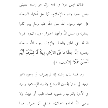
فالمال ليس غاية في ذاته وإنما هو وسيلة للعيش
وفعل الخير، وتقوية الإسلام، كما فعل أغنياء الصحابة
على عهد رسول الله صلى الله عليه وسلم يوم كانوا
ينفقونه في سبيل الله وتجهيز الجيوش، وبناء الدولة القوية
القائمة على الحق والعدل والإيمان يقول الله سبحانه
وتعالى: “
اِنَّا جَعَلْنَا مَا عَلَى الاَرْضِ زِينَةً لَّهَا لِنَبْلُوَهُمْ أَيُّهُمْ
أَحْسَنُ عَمَلًا”
[الكهف، 7].
وما قيمة المال وتنميته إذا لم يصرف في وجوه الخير
فيفيد في الدنيا بتحسين الأوضاع وتقوية الإسلام، ويفيد
في الآخرة بالثواب والحسنى، فالمال طيب أو خبيث ولا
يرضى الله لعباده الخبائث، فينبغي أن يصرف فيما