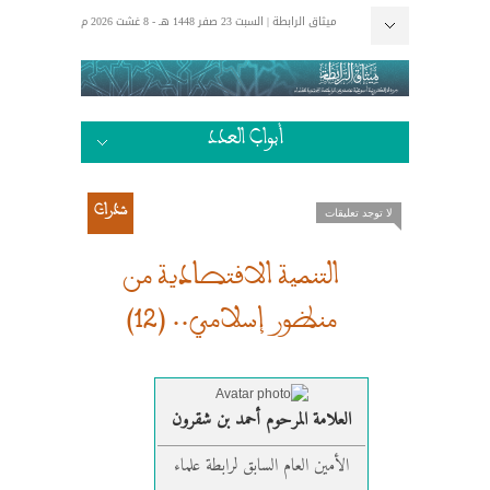
ميثاق الرابطة | السبت 23 صفر 1448 هـ - 8 غشت 2026 م
إتصل بنا
الرئيسية
الكتاب الذهبي
أبواب العدد
إضاءات
مستجدات
الإفتتاحية
أحداث وعبر
أسرة ومجتمع
وفي أنفسكم
علماء وصلحاء
مقاربات أخلاقية
إن من البيان لسحرا
شذرات
لا توجد تعليقات
التنمية الاقتصادية من
منظور إسلامي.. (12)
العلامة المرحوم أحمد بن شقرون
الأمين العام السابق لرابطة علماء