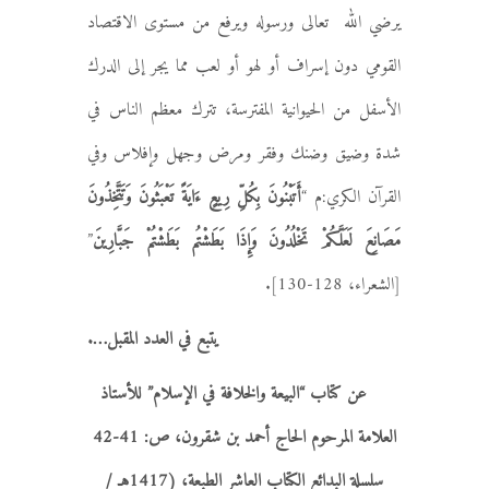
يرضي الله تعالى ورسوله ويرفع من مستوى الاقتصاد
القومي دون إسراف أو لهو أو لعب مما يجر إلى الدرك
الأسفل من الحيوانية المفترسة، تترك معظم الناس في
شدة وضيق وضنك وفقر ومرض وجهل وإفلاس وفي
القرآن الكري:م “
أَتَبْنُونَ بِكُلِّ رِيعٍ ءَايَةً تَعْبَثُونَ وَتَتَّخِذُونَ
مَصَانِعَ لَعَلَّكُمْ تَخْلُدُونَ وَإِذَا بَطَشْتُم بَطَشْتُمْ جَبَّارِينَ
”
[الشعراء، 128-130].
يتبع في العدد المقبل….
عن كتاب “البيعة والخلافة في الإسلام” للأستاذ
العلامة المرحوم الحاج أحمد بن شقرون، ص: 41-42
سلسلة البدائع الكتاب العاشر الطبعة، (1417هـ /