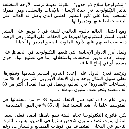
نولوجيا سلاح ذو حدين”.. مقولة قديمة ترسم الأوجه المختلفة
ر التكنولوجيا في حياة الإنسان بالإيجاب والسلب، وهي مقولة
ب أيضا على تأثير التطور العلمي الذي وصل له العالم على
ة، حفاظا عليها وتدميرا لها.
ومع احتفال العالم باليوم العالمي للبيئة في 5 يونيو، على البشر
 الشكر للتكنولوجيا لدورها في الحفاظ على البيئة، وفي الوقت
صب لعناتهم عليها لأثرها الملوث للبيئة والمدمر لها أحيانا.
أبرز الأدوار الإيجابية التي تلعبها التكنولوجيا في الحفاظ على
ة، إعادة تدوير المخلفات واستغلالها إما في تصنيع مواد أخرى
، أو في إنتاج الطاقة.
بط قدرة الدول على إعادة التدوير أساسا بتقدمها وتطورها،
فعلى سبيل المثال يوجد بدول الاتحاد الأوروبي أكثر من 50 % من
الصناعات “المدورة” في العالم، ويعمل في هذا المجال أكثر من 60
مصنع ونحو نصف مليون موظف.
وفي عام 2013، تعيد دول الاتحاد تصنيع 39 % من مخلفاتها في
، علما بأن هذه النسبة تصل إلى 65 % في الدول المتقدمة.
اتورة التكنولوجيا تجاه البيئة تبدو باهظة أيضا، فعلى سبيل
ال يموت نصف مليون شخص سنويا في الصين، بسبب التلوث
جم عن الدخان المتصاعد من فوهات المصانع والسيارات، رغم