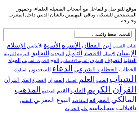
للتواصل والتفاعل مع أصحاب الفضيلة العلماء، وجمهور
فحين للشبكة، وباقي المهتمين بالشأن الديني داخل المغرب
جه.
ابن القطان
الأسرة
الإسلام
الأسوة
 النسب
الأندلس
سان
التأويل
التخليق
الاقتصاد
التجديد
التربية
الإيمان
التربية
التصوّف
الحياة
ية
الحج
التطرف
التنمية الاقتصادية
الحديث الشريف
الدعاء
الخطاب الشرعي
السعديون
اب
السلوك
شباب
العلم
القرآن
العمران
الطب
الفطرة
الفكر
العلماء
رآن الكريم
المذهب
القلب
القيم
المجتمع
الكي
المعرفة
النبوغ المغربي
النفس
المقاصد
لالت
سجلماسة
علم الحديث