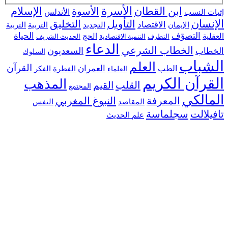
ابن القطان
الأسرة
الإسلام
الأسوة
 النسب
الأندلس
سان
التأويل
التخليق
الاقتصاد
التجديد
التربية
الإيمان
التربية
التصوّف
الحياة
ية
الحج
التطرف
التنمية الاقتصادية
الحديث الشريف
الدعاء
الخطاب الشرعي
السعديون
اب
السلوك
شباب
العلم
القرآن
العمران
الطب
الفطرة
الفكر
العلماء
رآن الكريم
المذهب
القلب
القيم
المجتمع
الكي
المعرفة
النبوغ المغربي
النفس
المقاصد
لالت
سجلماسة
علم الحديث