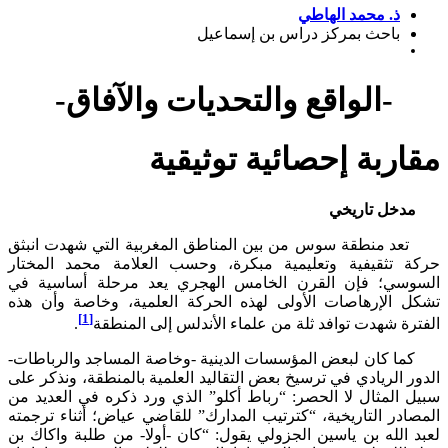
ذ. محمد الهاطي
باحث بمركز دراس بن إسماعيل
-الواقع والتحديات والآفاق-
ربة إحصائية توثيقية
ل تاريخي
تعد منطقة سوس من بين المناطق المغربية التي شهدت انبثق
 تثقيفية وتعليمية مبكرة، وحسب العلامة محمد المختار
سي؛ فإن القرن الخامس الهجري يعد مرحلة أساسية في
 الإرهاصات الأولى لهذه الحركة العلمية، وخاصة وأن هذه
[1]
ة شهدت توافد ثلة من علماء الأندلس إلى المنطقة
.
ما كان لبعض المؤسسات الدينية -وخاصة المساجد والرباطات-
 الريادي في ترسيخ بعض التقاليد العلمية بالمنطقة، ونذكر على
المثال لا الحصر: “رباط أكلو” الذي ورد ذكره في العديد من
در التاريخية، “كترتيب المدارك” للقاضي عياض؛ أثناء ترجمته
الله بن ياسين الجزولي يقول: “كان -أولا- من طلبة واكاك بن