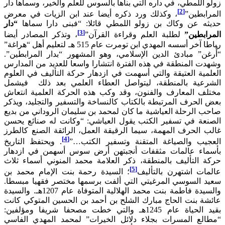
اللمطي، في داره التي بناها بالسوس للعلم والخير، وسماها دار
[2]
بطين”
، وكذلك ورد ذكره أيضا عند ابن الزيات في معرض
ه عن وكاك بن زولو اللمطي قائلا: “فبنى دارا سماها
“دار
[3]
ابطين”
لطلبة العلم وقراءة القرآن”
، وتذكر المصادر أيضا
رباطا آخر أسسه المهدي ابن تومرت عام 515 هـ لتعليم أهل “هراغة”
غن” مبادئ الدين الإسلامي، وهو المشهور “بدار المرابطين”.
ت المنطقة في هذه الفترة انتشارا واسعا للعديد من المدارس
ية العتيقة والتي أسهمت في ازدهار حركة التأليف في العلوم
عية بالمنطقة، ليتواصل العطاء العلمي بعد ذلك فيشمل
ف المعارف والفنون، وقد وكب هذه الحركة العلمية انتعاش
لحرف المرتبطة بالكتاب كالنساخة والتسفير والتجليد، ويذكر
الرحلة العياشية ما كان لمحمد بن سليمان الروداني من بديع
عة في تسفير الكتب يقول العياشي: “وكانت له صنائع يحسن
 الحرف المهمة، سيما الرقيقة العمل، الرائقة الصنع كالطرز
[4]
يب والصياغة المتقنة وتسفير الكتب…”
. ويحتفظ التاريخ
اء عالمات مثقفات أنجبتهن أرض سوس أسهمن في ازدهار
 التأليف بالمنطقة، ذكر العلامة محمد المنوني أسماء ثلاث
[5]
ات اشتهرن بالتأليف
؛ السيدة رحمة بنت الإمام محمد بن
 السوسي المرغيتي التي ألفت برسمها مختصر فقهيا مبسطا.
والسيدة فاطمة بنت محمد الهلالية المتوفاة عام 1207هـ. والسيدة
ة بنت الحاج مبارك الشلح بن أحمد بن الحسين المتوكي كانت
بقيد الحياة عام 1245هـ والتي خطت مصحفا شريفا ومؤلفين:
لع المسرات بجلاء دلائل الخيرات” لمحمد المهدي الفاسي