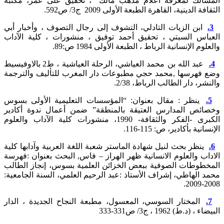
الك لمعرفة أعلام مذهب مالك “، تحقيق على عمر، مكتبة
 الدينية، القاهرة الطبعة الأولى 2009 ج3/ ص592.
بن الزيات التادلي، التشوف إلى رجال التصوف ، وأخبار أبي
اس السبتي ، تحقيق أحمد توفيق ، منشورات ، كلية الآداب
م الإنسانية الرباط ، الطبعة الأولى 1984 ص:89.
عبد الله بن محمد العياشي، الرحلة العياشية ، ط2 بالاوفيسيط
فهرسها ,محمد حجي مطبوعات دار المغرب للتأليف والترجمة
، دار الطالب الرباط، 2/38.
نظر : مقال بعنوان: “المؤسسات التعليمية الأولى بسوس
ئص المدارس العتيقة بالمنطقة” ضمن أعمال ندوة أكادير
الكبرى -الفكر والثقافة- 1990، منشورات كلية الآداب والعلوم
ية بأكادير، ص: 115-116.
نظر بحث لنيل شهادة الماستر شعبة اللغة العربية وآدابها كلية
ب والعلوم الانسانية ظهر الهراز – فاس, البحث بعنوان :فهرسة
طوطات الصوفية ببعض الخزائن العلمية بسوس، إنجاز الطالب
الهاطي، إشراف الأستاذ :عبد الرحيم العلمي، السنة الجامعية:
لمختار السوسي، المعسول، مطبعة النجاح الجديدة ، الدار
د.ط) 1962 ، ج3/ ص331-333