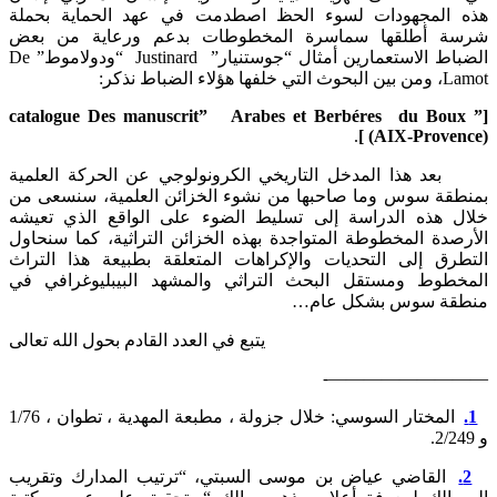
المجهودات لسوء الحظ اصطدمت في عهد الحماية بحملة
 أطلقها سماسرة المخطوطات بدعم ورعاية من بعض
الضباط الاستعمارين أمثال “جوستنيار” Justinard “ودولاموط” De
ء الضباط نذكر:
[” catalogue Des manuscrit” Arabes et Berbéres du Bo
.
(AIX-Proven
هذا المدخل التاريخي الكرونولوجي عن الحركة العلمية
قة سوس وما صاحبها من نشوء الخزائن العلمية، سنسعى من
 هذه الدراسة إلى تسليط الضوء على الواقع الذي تعيشه
دة المخطوطة المتواجدة بهذه الخزائن التراثية، كما سنحاول
رق إلى التحديات والإكراهات المتعلقة بطبيعة هذا التراث
طوط ومستقل البحث التراثي والمشهد البيبليوغرافي في
ة سوس بشكل عام…
يتبع في العدد القادم بحول الله تعالى
————————
المختار السوسي: خلال جزولة ، مطبعة المهدية ، تطوان ، 1/76
لقاضي عياض بن موسى السبتي، “ترتيب المدارك وتقريب