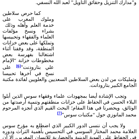
رك التنزيل وحقائق التأويل” لعبد الله النسفي.
كما حرص سلاطين
وملوك المغرب على
خدمة العلم وأهله وذلك
بشراء ونسخ مؤلفات
العلماء والفقهاء وتحبيسها
وتملكها على بعض خزانات
المنطقة، وقد وقفنا أثناء
اشتغالنا بفهرسة بعض
مخطوطات خزانة “الإمام
[6]
علي بتارودنت”
على
نسخ في آخرها تحبيسا
كات من لدن بعض السلاطين السعديين والعلويين لفائدة مكتبة
ع الكبير بتارودانت.
 الإشادة أيضا بمجهودات علماء وفقهاء سوس الذين أبلوا
اء الحسن في الحفاظ على خزانات منطقتهم وتنمية أرصدتها من
ئق، ويحضرنا في هذا المقام؛ البحث القيم الذي أنجزه المرحوم
[7]
 المانوزي حول “مكتبات سوس”
يجب أن ننسى الدور الكبير الذي اضطلع به مؤرخ سوس
امة محمد المختار السوسي في التحسيس بأهمية التراث ودوره
حفاظ على الهوية الدينية والحضارية للإنسان المغربي، إلا أن