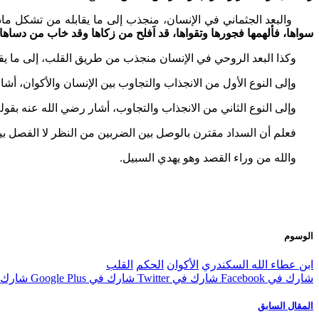
والبعد الجثماني في الإنسان، منجذب إلى ما يقابله من تشكل ماد
سواها، فألهمها فجورها وتقواها، قد اَفلح من زكاها وقد خاب من دساها
وكذا البعد الروحي في الإنسان منجذب من طريق القلب، إلى ما يقا
وإلى النوع الأول من الانجذاب والتجاوب بين الإنسان والأكوان، أشار
وإلى النوع الثاني من الانجذاب والتجاوب، أشار رضي الله عنه بقول
فعلم أن السداد مقترن بالوصل بين الضربين من النظر لا الفصل بينه
والله من وراء القصد وهو يهدي السبيل.
الوسوم
ابن عطاء الله السكندري
الأكوان
الحكم
القلب
شارك في Facebook
شارك في Twitter
شارك في Google Plus
شارك في st
المقال السابق