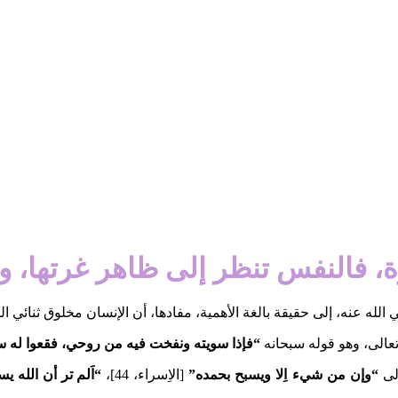
ة، فالنفس تنظر إلى ظاهر غرتها، و
 عنه، إلى حقيقة بالغة الأهمية، مفادها، أن الإنسان مخلوق ثنائي الطب
عالى، وهو قوله سبحانه
“فإذا سويته ونفخت فيه من روحي، فقعوا له 
لى
“وإن من شيء اِلا ويسبح بحمده”
[الاِسراء، 44]،
“اَلم تر أن الله