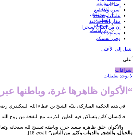
مقاربات
إضاءات
أخلاقية
أسرة ومجتمع
إن من البيان
علماء وصلحاء
لسحرا
مقاربات أخلاقية
مستجدات
إن من البيان لسحرا
وفي أنفسكم
مستجدات
وفي أنفسكم
انتقل إلى الأعلى
أعلى
إشراقات
لا توجد تعليقات
“الأكوان ظاهرها غرة، وباطنها عبر
في هذه الحكمة المباركة، ينبّه الشيخ بن عطاء الله السكندري رضي الله
فالإنسان كائن يتساكن فيه الطين اللازب، مع النفخة من روح الله ت
والأكوان خلق ظاهره صعيد جرز، وباطنه تسبيح لله سبحانه وتعا
والجبال، والشجر والدواب وكثير من الناس”
[الحج، 18].