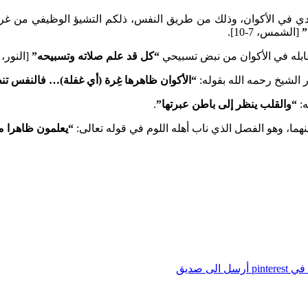
ي في الأكوان، وذلك من طريق النفس، ذلكم التشيؤ الوظيفي من غرا
”
[الشمس، 7-10].
بله في الأكوان من نبض تسبيحي
“كل قد علم صلاته وتسبيحه”
[النور، 41].
 الشيخ رحمه الله بقوله:
“الأكوان ظاهرها غِرة (أي غفلة)… فالنفس تنظ
ه:
“والقلب ينظر إلى باطن عبرتها”
.
ما، وهو الفصل الذي ناب أهله اللوم في قوله تعالى:
“يعلمون ظاهرا من
pintere
أرسل الى صديق