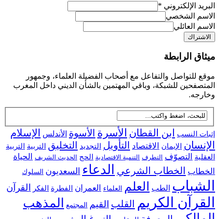
د الإلكتروني
*
م الشخصي
 العائلي
ق الرابطة
للتواصل والتفاعل مع أصحاب الفضيلة العلماء، وجمهور
فحين للشبكة، وباقي المهتمين بالشأن الديني داخل المغرب
جه.
ابن القطان
الأسرة
الإسلام
الأسوة
 النسب
الأندلس
سان
التأويل
التخليق
الاقتصاد
التجديد
التربية
الإيمان
التربية
التصوّف
الحياة
ية
الحج
التطرف
التنمية الاقتصادية
الحديث الشريف
الدعاء
الخطاب الشرعي
السعديون
اب
السلوك
شباب
العلم
القرآن
العمران
الطب
الفطرة
الفكر
العلماء
رآن الكريم
المذهب
القلب
القيم
المجتمع
الكي