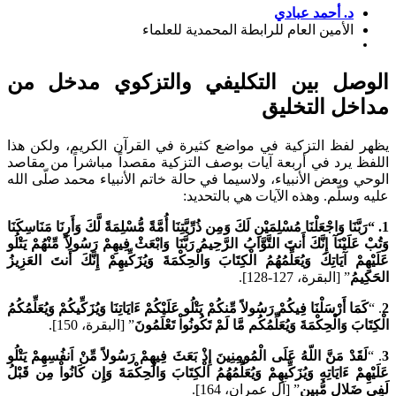
د. أحمد عبادي
الأمين العام للرابطة المحمدية للعلماء
صل بين التكليفي والتزكوي مدخل من
خل التخليق
 لفظ التزكية في مواضع كثيرة في القرآن الكريم، ولكن هذا
 يرد في أربعة آيات بوصف التزكية مقصداً مباشراً من مقاصد
 وبعض الأنبياء، ولاسيما في حالة خاتم الأنبياء محمد صلّى الله
وسلّم. وهذه الآيات هي بالتحديد:
بَّنَا وَاجْعَلْنَا مُسْلِمَيْنِ لَكَ وَمِن ذُرِّيَّتِنَا أُمَّةً مُّسْلِمَةً لَّكَ وَأَرِنَا مَنَاسِكَنَا
َلَيْنَآ إِنَّكَ أَنتَ التَّوَّابُ الرَّحِيمُ رَبَّنَا وَابْعَثْ فِيهِمْ رَسُولاً مِّنْهُمْ يَتْلُو
ِمْ آيَاتِكَ وَيُعَلِّمُهُمُ الْكِتَابَ وَالْحِكْمَةَ وَيُزَكِّيهِمْ إِنَّكَ أَنتَ العَزِيزُ
يمُ
” [البقرة، 127-128].
مَا أَرْسَلْنَا فِيكُمْ رَسُولاً مِّنكُمْ يَتْلُو عَلَيْكُمْ ءَايَاتِنَا وَيُزَكِّيكُمْ وَيُعَلِّمُكُمُ
بَ وَالْحِكْمَةَ وَيُعَلِّمُكُم مَّا لَمْ تَكُونُواْ تَعْلَمُونَ
” [البقرة، 150].
قَدْ مَنَّ اللّهُ عَلَى الْمُومِنِينَ إِذْ بَعَثَ فِيهِمْ رَسُولاً مِّنْ اَنفُسِهِمْ يَتْلُو
ِمْ ءَايَاتِهِ وَيُزَكِّيهِمْ وَيُعَلِّمُهُمُ الْكِتَابَ وَالْحِكْمَةَ وَإِن كَانُواْ مِن قَبْلُ
َلالٍ مُّبِينٍ
” [آل عمران، 164].