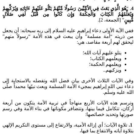
وَ الَّذِي بَعَثَ فِي الاُمِّيِّينَ رَسُولًا مِّنْهُمْ يَتْلُو عَلَيْهِمْ ءَايَاتِهِ وَيُزَكِّيهِمْ
لِّمُهُمُ الْكِتَابَ وَالْحِكْمَةَ وَإِن كَانُوا مِن قَبْلُ لَفِي ضَلَالٍ
” [الجمعة، 2].
لآية الأولى دعاء إبراهيم عليه السلام إلى ربه سبحانه: أن يجعل
ريته “أمة مسلمة” وأن يبعث في هذه الأمة “رسولاً منهم”
 لهم أربعة مقاصد، هي:
يتلو عليهم آيات الله؛
ويعلمهم الكتاب؛
ويعلمهم الحكمة؛
ويزكيهم..
لآيات الثلاث الأخرى بيان فضل الله وتفضله بالاستجابة إلى
نبي الله إبراهيم بمجيء الأمة المسلمة وبعث نبيّها محمداً صلّى
عليه وسلّم.
 هذه الآيات الأربع منهاجاً في تربية الأمة يتكون من أربعة
، تتكامل فيما بينها، وتتضافر مكوناتها في بناء الأمة وفي رسم
ا وتحديد خصائصها:
اوة الآيات؛ أي إزالة الأمية، والارتفاع إلى مستوى التكريم الإلهي
 آياته والانتفاع بما فيها،