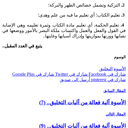
تزكية وتشمل خصائص الطهر والبركة؛
ليم الكتاب؛ أي تعليم ما فيه من علم وهدى؛
عليم الحكمة، أي تعليم مادة الكتاب وثمرة تعليمه وهي الإصابة
لقول والفعل والعمل واكتساب ملكة البصر بالأمور ووضعها في
ا ووزنها بموازينها وإدراك أسبابها وغايتها..
يتبع في العدد المقبل..
م
ة
التخليق
 Facebook
شارك في Twitter
شارك في Google Plus
pinterest
أرسل الى صديق
ل السابق
ة آلية فعالة من آليات التخليق.. (7)
 التالي
ة آلية فعالة من آليات التخليق.. (9)