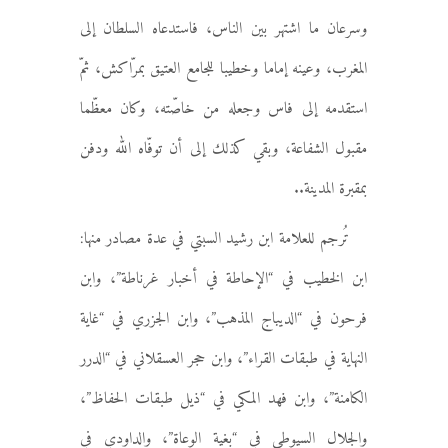
وسرعان ما اشتهر بين الناس، فاستدعاه السلطان إلى
المغرب، وعينه إماما وخطيبا للجامع العتيق بمرّاكش، ثمّ
استقدمه إلى فاس وجعله من خاصّته، وكان معظّما
مقبول الشفاعة، وبقي كذلك إلى أن توفّاه الله ودفن
بمقبرة المدينة..
تُرجم للعلامة ابن رشيد السبتي في عدة مصادر منها:
ابن الخطيب في “الإحاطة في أخبار غرناطة”، وابن
فرحون في “الديباج المذهب”، وابن الجزري في “غاية
النهاية في طبقات القراء”، وابن حجر العسقلاني في “الدرر
الكامنة”، وابن فهد المكي في “ذيل طبقات الحفاظ”،
والجلال السيوطي في “بغية الوعاة”، والداودي في