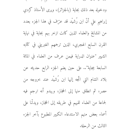
ودخوله بعد ذلك بجاية (بالجزائر)، ويرى الأستاذ كردي
إبراهيم علي أنّ ابن رُشيْد قد عرّف في هذا الجزء بعدد
من المشايخ والعلماء الذين كانت تزخر بهم بجاية في نهاية
القرن السابع الهجري، الذين ترجمهم الغبريني في كتابه
الشهير “عنوان الدراية فيمن عرف من العلماء في المائة
السابعة ببجاية”.. على حين يضم الجزء الرابع حديثه عن
بلاد الشام التي اتّجه إليها ابن رُشيْد عند خروجه من
مصر، ثم انطلق منها إلى الحجاز، ويبدو أنه ترجم فيه
لجماعة من العلماء لقيهم في طريقه إلى الحجاز، ويدلّنا على
أسماء بعض منهم الاستدعاء الكبير المطبوع بآخر الجزء
الثالث من الرحلة.