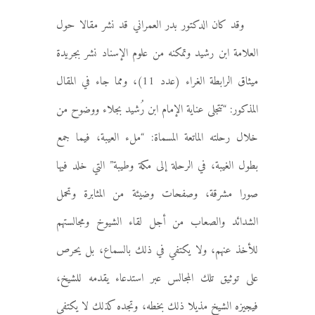
وقد كان الدكتور بدر العمراني قد نشر مقالا حول
العلامة ابن رشيد وتمكنه من علوم الإسناد نشر بجريدة
ميثاق الرابطة الغراء (عدد 11)، ومما جاء في المقال
المذكور: “تتجلى عناية الإمام ابن رُشيد بجلاء ووضوح من
خلال رحلته الماتعة المسماة: “ملء العيبة، فيما جمع
بطول الغيبة، في الرحلة إلى مكة وطيبة” التي خلد فيها
صورا مشرقة، وصفحات وضيئة من المثابرة وتحمل
الشدائد والصعاب من أجل لقاء الشيوخ ومجالستهم
للأخذ عنهم، ولا يكتفي في ذلك بالسماع، بل يحرص
على توثيق تلك المجالس عبر استدعاء يقدمه للشيخ،
فيجيزه الشيخ مذيلا ذلك بخطه، وتجده كذلك لا يكتفي