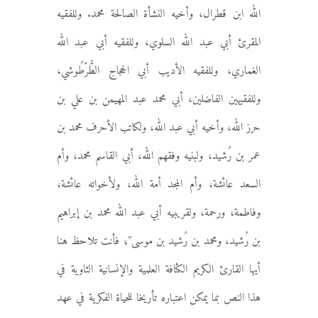
الله ابن قطرال، وأخيه النشأة الصالحة محمد. وللفقيه
المقرئ أبي عبد الله السلوي، وللفقيه أبي عبد الله
الغماري، وللفقيه الأديب أبي الحجاج الطُّرْطُوشي،
وللفقيهين الفاضلين، أبي محمد عبد المهيمن بن علي بن
حرز الله، وأخيه أبي عبد الله، ولكاتب الأحرف محمد بن
عمر بن رُشيد، ولبنيه وفقهم الله، أبي القاسم محمد، وأم
السعد عائشة، وأم المجد أمة الله، ولأخواته عائشة،
وفاطمة، ورحمة، ولقريبيه أبي عبد الله محمد بن إبراهيم
بن رُشيد، ومحمد بن رُشيد بن موسى”؛ فأنت تلاحظ هنا
أيها القارئ الكريم الكثافة العلمية والإنسانية الثاوية في
هذا النص بما يمكن اعتباره تأريخا للحياة الفكرية في عهد