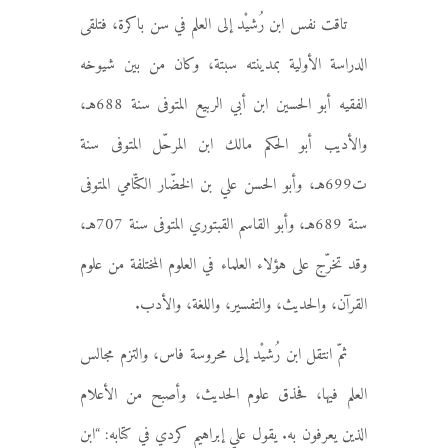
تاقت نفس ابن رُشيْد إلى العلم في سن باكرة، فتلقى
الدراسة الأولية بمدينته سبتة، وكان من بين شيوخه
الفقيه أبو الحسين ابن أبي الربيع المتوفى سنة 688هـ،
والأديب أبو الحكم مالك ابن المرحّل المتوفى سنة
ت699هـ، وأبو الحسن علي بن الخضّار الكتّامي المتوفى
سنة 689هـ، وأبو القاسم القبتوري المتوفى سنة 707هـ،
وقد تخرّج على هؤلاء العلماء في العلوم المختلفة من علوم
القرآن، والحديث، والتفسير، واللغة، والأدب.
ثمّ انتقل ابن رُشيْد إلى محروسة فاس، والتزم مجالس
العلم فيها، فحذق علوم الحديث، وأصبح من الأعلام
الذين يعرفون به. يقول علي إبراهيم كردي في كتابه: “ابن