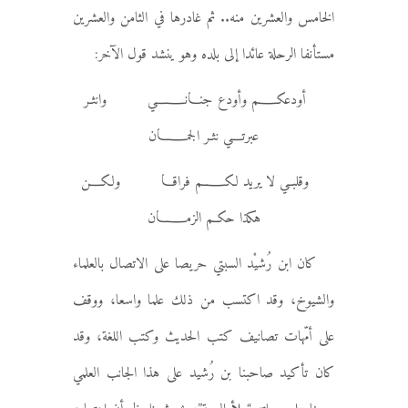
الخامس والعشرين منه.. ثم غادرها في الثامن والعشرين
مستأنفا الرحلة عائدا إلى بلده وهو ينشد قول الآخر:
أودعكــــم وأودع جنـــانـــــــي وانثـر
عبرتـــي نثـر الجمـــــان
وقلبــي لا يريد لكــــــم فراقــا ولكـــن
هكذا حكــم الزمـــــان
كان ابن رُشيْد السبتي حريصا على الاتصال بالعلماء
والشيوخ، وقد اكتسب من ذلك علما واسعا، ووقف
على أمّهات تصانيف كتب الحديث وكتب اللغة، وقد
كان تأكيد صاحبنا بن رُشيد على هذا الجانب العلمي