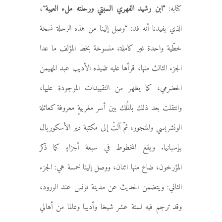
كتابه:
“ابن رشيد الفهري السبتي ورحلته ملء العيبة
“،
الذي يفيدنا أنه قد: “وصل إلينا من هذه الرحلة نسخة
خطّية واحدة غير كاملة، منسوخة بخط المؤلف ما عدا
الجزء الثالث منها، قرأها عليه تلميذه الأديب عبد المهيمن
الحضرمي، كما يظهر من التقييدات الموجودة عليها،
وانتقلت بعد ذلك بالمُلك بين أسر مغربيةٍ معروفة كعائلة
الونشريسي والمنجور، ثمّ آلتْ إلى مكتبة دير الأسكوريال
بإسبانيا. ويقع المخطوط في سبعة أجزاءٍ كما ذكر
المؤرخون، ضاع منها اثنان، ووصل إلينا خمسة هي: الجزء
الثاني: ويتضمن الحديث عن مدينة تونس عند الورود،
وقد ترجم فيه لستة عشر شيخا وأديبا وعالما من أهالي