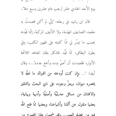
يوم الأحد الحادي عشر لرجب عام عشرين وسبع مئة”.
قال ابن رشيد في رحلته: “إنّي لم أكن قصدتُ به
مقصد التصانيف المهذبة، ولا التآليف المركبة، إنّما قيّدته
بحسب ما تيسّر لي ممّا كتبته على ظهور الكتب، وفي
بطون البطائق، ممّا قُيّد للتذكار بتلك المعاهد اللائحة
الأنوار، فقصدت أن أضمّ بدده وأجمع عدده”…، وقال
أيضا: “…
وإن كنت أودعته من الفوائد ما لعلّه لا
يحصره ديوان، ويعزّ وجوده على ذي البحث والتنقير
والافتنان من مسائل حديثيّة وأصليّة وأدبية وبيانية،
بعضها منقول عن أئمتنا وأشياخنا، وبعضها ممّا فتح الله
فيه من فضله العميم… وقد ضممت هذا المجموع من