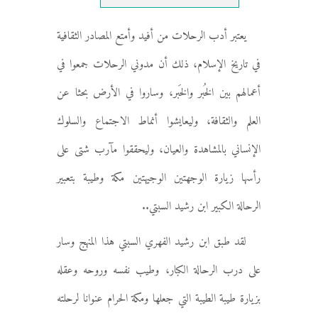
يعتبر أدب الرحلات من أفيد وأمتع المصادر الثقافية
في تاريخ الإسلام، ذلك أن مدوني الرحلات جمعوا في
أعمالهم بين الخُبر والخَبر، وساروا في الأرض بحثا عن
العلم والثقافة، وليعايشوا أنماط الاجتماع والسلوك
الإنساني بالمشاهدة والعيان، وليحققوا مآرب شتى على
رأسها زيارة الوجهتين الوجيهتين مكة وطيبة بتعبير
الرحالة الكبير ابن رشيد السبتي..
لقد طبق ابن رشيد الفهري السبتي هذا المنهج وسار
على درب الرحالة الكبار، وطيب نفسه وروحه وعقله
بزيارة طيبة الطيبة التي جعلها ومكة الحرام عنوانا لرحلته