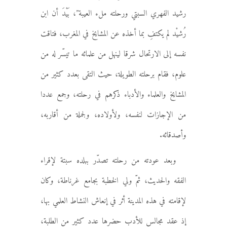
رشيد الفهري السبتي ورحلته ملء العيبة”، بَيْدَ أن ابن
رُشيْد لم يكتفِ بما أخذه عن المشايخ في المغرب، فتاقت
نفسه إلى الارتحال شرقا لينهل من علمائه ما تيسّر له من
علوم، فقام برحلته الطويلة، حيث التقى بعدد كثير من
المشايخ والعلماء والأدباء ذكرهم في رحلته، وجمع عددا
من الإجازات لنفسه، ولأولاده، ولجملة من أقاربه،
وأصدقائه.
وبعد عودته من رحلته تصدّر ببلده سبتة لإقراء
الفقه والحديث، ثمّ ولي الخطبة بجامع غرناطة، وكان
لإقامته في هذه المدينة أثر في إنعاش النشاط العلمي بها،
إذ عقد مجالس للأدب حضرها عدد كثير من الطلبة،