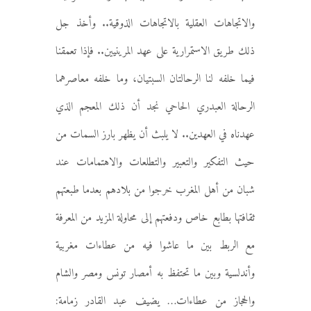
والاتجاهات العقلية بالاتجاهات الذوقية.. وأخذ جل
ذلك طريق الاستمرارية على عهد المرينيين.. فإذا تعمقنا
فيما خلفه لنا الرحالتان السبتيان، وما خلفه معاصرهما
الرحالة العبدري الحاحي نجد أن ذلك المعجم الذي
عهدناه في العهدين.. لا يلبث أن يظهر بارز السمات من
حيث التفكير والتعبير والتطلعات والاهتمامات عند
شبان من أهل المغرب خرجوا من بلادهم بعدما طبعتهم
ثقافتها بطابع خاص ودفعتهم إلى محاولة المزيد من المعرفة
مع الربط بين ما عاشوا فيه من عطاءات مغربية
وأندلسية وبين ما تحتفظ به أمصار تونس ومصر والشام
والحجاز من عطاءات… يضيف عبد القادر زمامة: