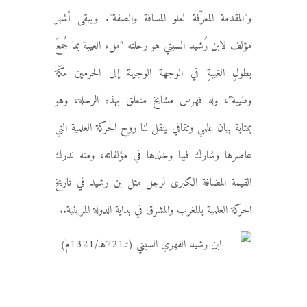
و”المقدمة المعرّفة لعلو المسافة والصفة”. ويبقى أشهر
مؤلف لابن رُشيد السبتي هو رحلته “ملء العيبة بما جُمعَ
بطولِ الغيبةِ في الوجهة الوجيهة إلى الحرمين مكّة
وطيبة”، وله فهرس مشايخ متعلق بهذه الرحلة، وهو
بمثابة بيان علمي وثقافي ينقل لنا روح الحركة العلمية التي
عاصرها وشارك فيها وخلدها في مؤلفاته، ومنه ندرك
القيمة المضافة الكبرى لرجل مثل بن رشيد في تاريخ
الحركة العلمية بالمغرب والمشرق في بداية الدولة المرينية..