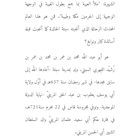
الشهيرة: “ملأ العيبة بما جمع بطول الغيبة في الوجهة
الوجيهة إلى الحرمين مكة وطيبة”. فمن هو هذا العالم
المحدث الرحالة الذي أنجبته سبتة الخالدة كما أنجبت قبله
أساتذة كبار ونوابغ؟
هو أبو عبد الله محمد بن عمر بن محمد بن عمر بن
رُشيْد الفِهري السبتي. ولد بمدينة سبتة -أعادها الله إلى
سابق مجدها- في شهر رمضان سنة 657هـ في أوّل ولاية
أبي يوسف يعقوب بن عبد الحق المرينيّ -نهاية الدولة
الموحدية- وتوفي بمحروسة فاس في 22 محرم سنة721هـ،
في فترة حكم أبي سعيد عثمان المرينيّ والد السلطان
الشهير أبي الحسن المريني.