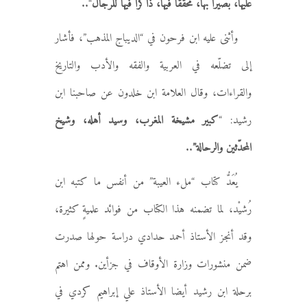
عليها، بصيرا بها، محققا فيها، ذاكرا فيها للرجال
“..
وأثنى عليه ابن فرحون في “الديباج المذهب”، فأشار
إلى تضلّعه في العربية والفقه والأدب والتاريخ
والقراءات، وقال العلامة ابن خلدون عن صاحبنا ابن
رشيد: “
كبير مشيخة المغرب، وسيد أهله، وشيخ
المحدّثين والرحالة”
..
يُعَدُّ كتاب “ملء العيبة” من أنفس ما كتبه ابن
رُشيْد، لما تضمنه هذا الكتاب من فوائد علميةٍ كثيرة،
وقد أنجز الأستاذ أحمد حدادي دراسة حولها صدرت
ضمن منشورات وزارة الأوقاف في جزأين. وممن اهتم
برحلة ابن رشيد أيضا الأستاذ علي إبراهيم كردي في