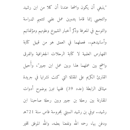
“ينبغي أن يكون واضحا عندنا أن كلا من ابن رشيد
والتجيبي إنما قاما بتدوين عمل علمي لتتميم الدراسة
والتوسع في المعرفة وذكر أخبار الشيوخ وعلومهم ومؤلفاتهم
وأسانيدهم.. فعملهما في العمق هو من قبيل كتابة
الفهارس العلمية لا كتابة الرحلات الجغرافية والفرق
واضح بين عملهما هذا وبين عمل ابن جبير”، وأُحيل
القارئ الكريم على المقالة التي كنت نشرتها في جريدة
ميثاق الرابطة (عدد 39) ففيها تبرز بوضوح أدوات
المقارنة بين رحلة بن جبير وبين رحلة صاحبنا ابن
رشيد.. توفي بن رشيد السبتي بمحروسة فاس سنة 721هـ
ودفن بها، رحمه الله ونفعنا بعلمه. والله الموفق للخير