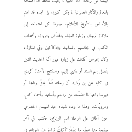
مهيمنا على رحلته “ملأ العيبة”؛ بحيث نلحظ أن اهتمامه
بالمعالم والآثار العمرانية لم يكن كبيرا، بل نجده قد اهتم
بالأساس بالتأريخ للأعلام، صارفا كل اهتمامه إلى
ملاقاة الرجال وزيارة العلماء والمحدّثين والرواة، وأصحاب
الكتب في مجالسهم بالمساجد والدكاكين وفي المنازل،
وكان يحرص كذلك على زيارة قبور أئمة الحديث الذين
يتّصل بهم السند أو ينتهي إليهم. ويستنتج الأستاذ كردي
في كتابه عن بن رُشيد أن رحلته تُعدُّ بحقّ برنامجا أو
فهرسا واعيا لما تضمّنته من تراجم وأسانيد وأسماء كتبٍ
ومرويّات، وهذا ما وعاه تلميذه عبد المهيمن الحضرمي
حين أطلق على الرحلة اسم البرنامج، فكتب في آخر
صفحةٍ منها بخطّهِ ما نصّهُ: “أكملتُ قراءة هذا البرنامج في