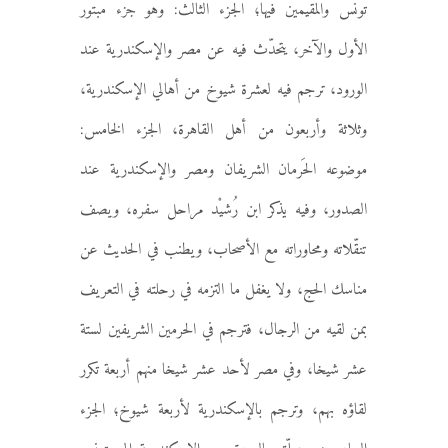
تونس والمقيمين فيها؛ الجزء الثالث: وهو جزء مبتور
الأول والآخر، يتحدّث فيه عن مصر والإسكندرية عند
الورود، ترجم فيه لعشرة شيوخ من أهالي الإسكندرية،
وثلاثة وأربعون من أهل القاهرة، الجزء الخامس:
موضوعه الحَرمان الشريفان ومصر والإسكندرية عند
الصدور، وفيه يذكر ابن رُشيْد مراحل سفره، ويصف
تنقّلاته ومحاوراته مع الأصحاب، ويطنب في الحديث عن
مناسك الحج، ولا يغفل ما التزمه في رحلته في التعريف
بمن لقيه من الرجال، فترجم في الحرمين الشريفين لستة
عشر شيخا، وفي مصر لأحد عشر شيخا منهم أربعة تكرر
لقاؤه بهم، وترجم بالإسكندرية لأربعة شيوخ؛ الجزء