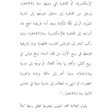
الإسكندرية، ثمّ القاهرة التي وصلها سنة (684هـ)،
ورحل من القاهرة إلى دمشق متوجّها إلى المدينة
المنوّرة، ثمّ إلى مكّة المكرمة. وبعد أداء فريضة الحج عاد
أدراجه إلى القاهرة فالإسكندرية سنة(685هـ)، ومنها
ركب البحر إلى طرابلس الغرب، فالمهدية بديار إفريقية
فوصلها في ربيع الأول من تلك السنة، وبلغ تونس في
ربيع الثاني، وأقام بها عاماً كاملا، ثمّ توجّه إلى مدينة
بونه(عنابة)، ومنها أبحر إلى مالقة ورندة والجزيرة
الخضراء، ثم انتهى به المطاف إلى مدينة سبتة في جمادى
الثانية سنة (686هـ)…”.
يقول العلامة محمد الحبيب بلخوجة محقق رحلة “ملأ