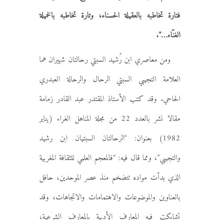
فتارة تخاطبه بالعقيلة الحسناء، وتارة تخاطبه بالخميلة
الغنّاء…”.
ومن معاصري ابن رُشيد السبتي رحالتان شهيران هما
العلامة التجيبي السبتي الرحال والرحالة العبدري
الحاحي. وقد كتب الأستاذ المقتدر عبد القادر زمامة
مقالا نشر بالعدد 22 من مجلة المناهل الغراء (يناير
1982) بعنوان: “الرحالتان السبتيان ابن رشيد
والتجيبي”، ومما قال فيه: “فالمعجم العلمي للثقافة المغربية
الذي بدأت مواده تتضخم منذ عصر الموحدين، حافل
بالعناوين والموضوعات والاهتمامات والاتجاهات، وقد
تشابكت فيه المعارف الأدبية بالمعارف الشرعية،