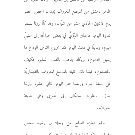
ظاهر دمشق من الموضع المعروف بميدان الحصى عصر
يوم الاثنين الحادي عشر من شوّال، وقد كنّا برزنا للسفر
غدوة اليوم، فاعتاق الكِريُّ في بعض حوائجه إلى عشيّ
اليوم، وعاينّا في ذلك اليوم عند خروج الناس للوداع ما
يسيل الدموع، ويكاد يذهب بالقلب السليم، فكيف
بالمصدوع، فبتنا تلك الليلة بالموضع المعروف بالقيساريّة
على ضفة النهر، ورحلنا سحر اليوم الثاني عشر، ونزلنا
منازل بالطريق سالكين إلى بُصرى وهي مدينة
حوران..
وتميز الجزء السابع من رحلة بن رشيد ببعض
المحطات الأدبية الممتعة التي تبرز علو كعب صاحبنا في