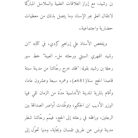
بن رشيد، مع إبراز العلاقات العلمية والسلاسل المباركة
لانتقال العلم عبر الإسناد وما يتصل بذلك من معطيات
حضارية واجتماعية..
ويلخص الأستاذ علي إبراهيم كردي، في كتابه “ابن
رشيد الفهري السبتي ورحلته ملء العيبة” خط سير
رحلة بن رشيد بقوله: “فقد خرج رحّالتنا من مدينة سبتة
قاصدا الحج سنة(681هـ)، وعمره سبعة وعشرون عاما،
وأقام بالمرية المدينة الأندلسية مدّة من الزمان لقي فيها
الوزير الأديب ابن الحكيم، وتوطّدت أواصر الصداقة بين
الرجلين، ورافقه في رحلته إلى الحج، فيمّم رحّالتنا شطر
مدينة تونس عن طريق تلمسان وبجّاية، ومنها تحوّل إلى