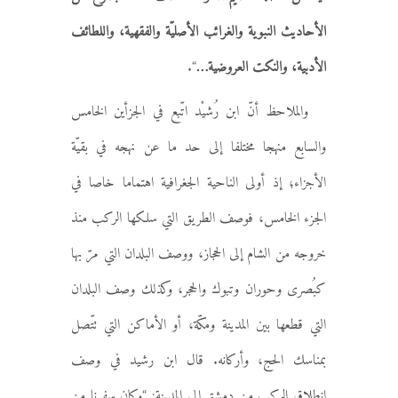
الأحاديث النبوية والغرائب الأصليّة والفقهية، واللطائف
الأدبية، والنكت العروضية…
“.
والملاحظ أنّ ابن رُشيْد اتّبع في الجزأين الخامس
والسابع منهجا مختلفا إلى حد ما عن نهجه في بقيّة
الأجزاء؛ إذ أولى الناحية الجغرافية اهتماما خاصا في
الجزء الخامس، فوصف الطريق التي سلكها الركب منذ
خروجه من الشام إلى الحجاز، ووصف البلدان التي مرّ بها
كبُصرى وحوران وتبوك والحجر، وكذلك وصف البلدان
التي قطعها بين المدينة ومكّة، أو الأماكن التي تتّصل
بمناسك الحج، وأركانه. قال ابن رشيد في وصف
انطلاق الركب من دمشق إلى المدينة: “وكان سفرنا من