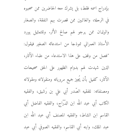
بإدراج اسمه فقط؛ بل يشرك معه الحاضرين ممن صحبوه
في الرحلة، والغائبين ممن قصرت بهم النفقة، والصغار
والولدان ممن يرجو لهم صالح الأثر. وللتمثيل يورد
الأستاذ العمراني نموذجا من استدعائه الصغير فيقول:
“فصل من وقف على هذا الاستدعاء من علماء الآثار،
الذين شهدت لهم بدوام الظهور على الحق صحيحات
الآثار، كفيل بأن يُجيز جميع مروياته ومنقولاته ومقولاته
ومصنفاته: للفقيه الصّدر أبي علي بن رَشيق، والفقيه
الكاتب أبي عبد الله ابن الدّرّاج، والفقيه الفاضل أبي
القاسم ابن الشاط، والفقيه المصنف أبي عبد الله ابن
عبد الملك، وابنه أبي القاسم، والفقيه الصوفي أبي عبد