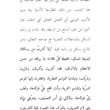
هذا الباب.. من ذلك المطارحة الأدبية بينه وبين
الأديب التونسي أبي الفضل التجاني التي شغلت حيزا
كبيرا من الجزء السابع من الرحلة، وقد تبادل بن رشيد
الرسائل والمساجلات الشعرية مع صاحبه التجاني، ومن
نماذج رسائل بن رشيد قوله:
“ولا أغربُ من رسالتك
البديعة المساق، المخجلة كلّ قلادة بما رزقته من حسن
الانتظام والاتساق، فقد أغربت وأشرقت وغرّبت
وشرّقت، وتهادتها النواسم العطرية، وافتقرت إليها الموسم
السرّية والمباسم الخمرية، وأنت تخلع عليّ فرائدها، وتجلب
إليّ فوائدها، وتذكرني في أمر التصنيف، وتعرّفني وإياه
بغير لام التعريف، وتشرّف هذا المجموع غاية التشريف،