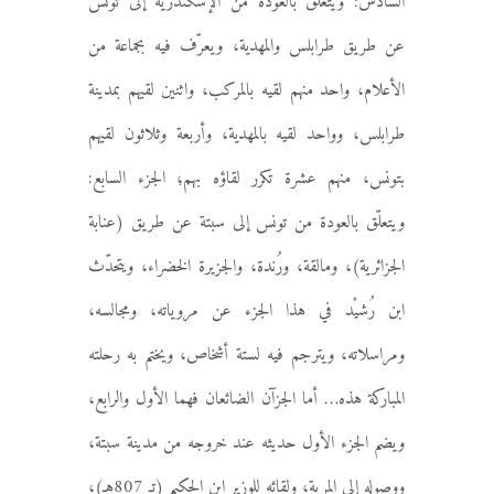
السادس: ويتعلّق بالعودة من الإسكندرية إلى تونس
عن طريق طرابلس والمهدية، ويعرّف فيه بجماعة من
الأعلام، واحد منهم لقيه بالمركب، واثنين لقيهم بمدينة
طرابلس، وواحد لقيه بالمهدية، وأربعة وثلاثون لقيهم
بتونس، منهم عشرة تكرر لقاؤه بهم؛ الجزء السابع:
ويتعلّق بالعودة من تونس إلى سبتة عن طريق (عنابة
الجزائرية)، ومالقة، ورُندة، والجزيرة الخضراء، ويتحدّث
ابن رُشيْد في هذا الجزء عن مروياته، ومجالسه،
ومراسلاته، ويترجم فيه لستة أشخاص، ويختم به رحلته
المباركة هذه… أما الجزآن الضائعان فهما الأول والرابع،
ويضم الجزء الأول حديثه عند خروجه من مدينة سبتة،
ووصوله إلى المرية، ولقائه للوزير ابن الحكيم (تـ 807هـ)،