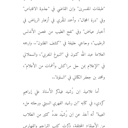
“طبقات المفسرين” وابن القاضي في “جذوة الاقتباس”
وفي “درة الحجال”، وأحمد المقّري في أزهار الرياض في
أخبار عياض” وفي “نفح الطيب من غصن الأندلس
الرطيب”، وحاجي خليفة في “كشف الظنون”.. وترجمه
العلامة عبد الله كنون في “النبوغ المغربي”، والسملالي
في “الإعلام بمن حل مراكش وأغمات من الأعلام”،
ومحمد بن جعفر الكتاني في “السلوة”..
أما تلاميذ ابن رُشيد فيذكر الأستاذ علي إبراهيم
كردي، في كتابه “ابن رشيد الفهري السبتي ورحلته ملء
العيبة” أنه أخذ عن ابن رُشيْد عددٌ كثير من الطلاب
من الأصقاع المختلفة، ذكرت كتب التراجم والفهارس