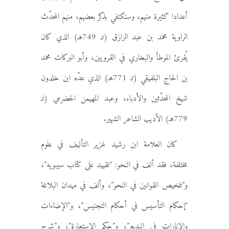
أعدادا كثيرة منهم، وسنكتفي بذكر بعضهم، منهم المحدّث
الراوية محمد بن عبد الرازق (تـ 749هـ) الذي كان
يُقرئ الموطأ والبخاري في القرويين، وأبو البركات محمد
بن الحاج البلفيقي (تـ 771هـ) الذي عدّه ابن خلدون
شيخ المحدّثين والأدباء، وعبد المهيمن الحضرمي (تـ
779هـ) الأديب الشاعر الشهير.
كان العلامة ابن رشيد غزير التأليف في علوم
مختلفة، فقد ألف في النحو: “تقييد على كتاب سيبويه”،
و”تلخيص القوانين في النحو”، وألف في ميدان البلاغة
“إحكام التأسيس في أحكام التجنيس”، و”الإضاءات
والإنارات في البديع”، و”حكم الاستعارة”، و”شرح